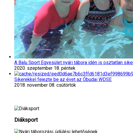
A Balu Sport Egyesület nyári tábora idén is osztatlan sik
2020. szeptember 18. péntek
Sikerekkel fejezte be az évet az Óbudai WDSE
2018. november 08. csütörtök
Diáksport