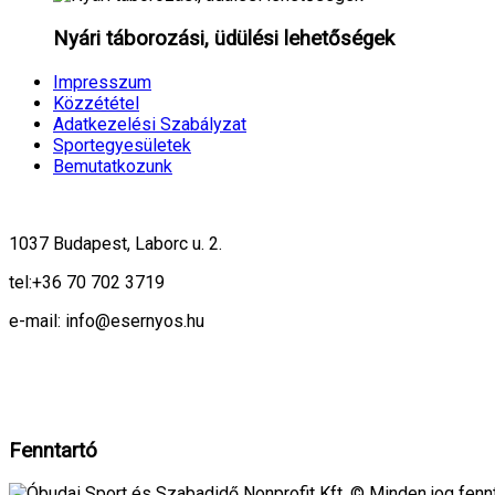
Nyári táborozási, üdülési lehetőségek
Impresszum
Közzététel
Adatkezelési Szabályzat
Sportegyesületek
Bemutatkozunk
1037 Budapest, Laborc u. 2.
tel:
+36 70 702 3719
e-mail: info@esernyos.hu
A weboldalon cookie-kat használunk, hogy biztonságos böngészés mellett 
Rendben!
Fenntartó
Óbudai Sport és Szabadidő Nonprofit Kft. © Minden jog fennt