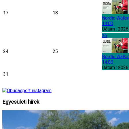
17
18
Nordic Walki
14:00
Dátum :
2026
26
24
25
Nordic Walki
14:00
Dátum :
2026
31
Egyesületi
hírek