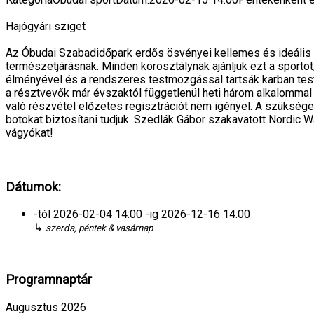
Hajógyári sziget
Az Óbudai Szabadidőpark erdős ösvényei kellemes és ideális 
természetjárásnak. Minden korosztálynak ajánljuk ezt a sporto
élményével és a rendszeres testmozgással tartsák karban tes
a résztvevők már évszaktól függetlenül heti három alkalommal
való részvétel előzetes regisztrációt nem igényel. A szükséges
botokat biztosítani tudjuk. Szedlák Gábor szakavatott Nordic 
vágyókat!
Dátumok:
-tól
2026-02-04
14:00
-ig
2026-12-16
14:00
↳
szerda, péntek & vasárnap
Programnaptár
Augusztus 2026