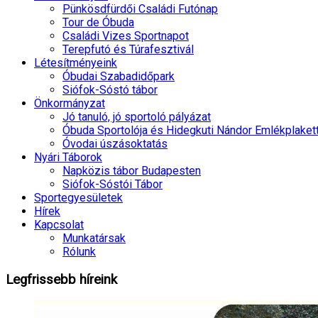
Pünkösdfürdői Családi Futónap
Tour de Óbuda
Családi Vizes Sportnapot
Terepfutó és Túrafesztivál
Létesítményeink
Óbudai Szabadidőpark
Siófok-Sóstó tábor
Önkormányzat
Jó tanuló, jó sportoló pályázat
Óbuda Sportolója és Hidegkuti Nándor Emlékplaket
Óvodai úszásoktatás
Nyári Táborok
Napközis tábor Budapesten
Siófok-Sóstói Tábor
Sportegyesületek
Hírek
Kapcsolat
Munkatársak
Rólunk
Legfrissebb
híreink