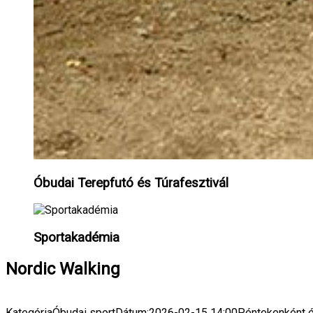
Óbudai Terepfutó és Túrafesztivál
Sportakadémia
Nordic Walking
Kategória
Óbudai sport
Dátum:
2026-02-15
14:00
Péntekenként é