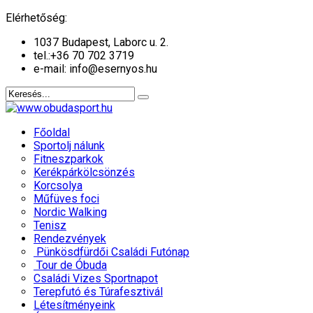
év
hónap
év
hónap
Elérhetőség:
1037 Budapest, Laborc u. 2.
tel.:
+36 70 702 3719
e-mail: info@esernyos.hu
Főoldal
Sportolj nálunk
Fitneszparkok
Kerékpárkölcsönzés
Korcsolya
Műfüves foci
Nordic Walking
Tenisz
Rendezvények
Pünkösdfürdői Családi Futónap
Tour de Óbuda
Családi Vizes Sportnapot
Terepfutó és Túrafesztivál
Létesítményeink