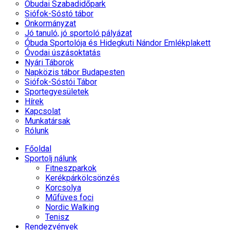
Óbudai Szabadidőpark
Siófok-Sóstó tábor
Önkormányzat
Jó tanuló, jó sportoló pályázat
Óbuda Sportolója és Hidegkuti Nándor Emlékplakett
Óvodai úszásoktatás
Nyári Táborok
Napközis tábor Budapesten
Siófok-Sóstói Tábor
Sportegyesületek
Hírek
Kapcsolat
Munkatársak
Rólunk
Főoldal
Sportolj nálunk
Fitneszparkok
Kerékpárkölcsönzés
Korcsolya
Műfüves foci
Nordic Walking
Tenisz
Rendezvények