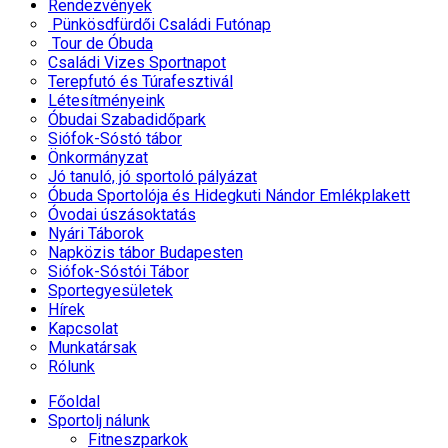
Rendezvények
Pünkösdfürdői Családi Futónap
Tour de Óbuda
Családi Vizes Sportnapot
Terepfutó és Túrafesztivál
Létesítményeink
Óbudai Szabadidőpark
Siófok-Sóstó tábor
Önkormányzat
Jó tanuló, jó sportoló pályázat
Óbuda Sportolója és Hidegkuti Nándor Emlékplakett
Óvodai úszásoktatás
Nyári Táborok
Napközis tábor Budapesten
Siófok-Sóstói Tábor
Sportegyesületek
Hírek
Kapcsolat
Munkatársak
Rólunk
Főoldal
Sportolj nálunk
Fitneszparkok