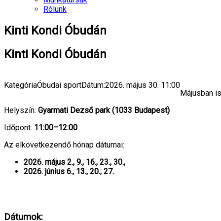
Rólunk
Kinti Kondi Óbudán
Kinti Kondi Óbudán
Kategória
Óbudai sport
Dátum:
2026. május 30.
11:00
Májusban is
Helyszín:
Gyarmati Dezső park (1033 Budapest)
Időpont:
11:00–12:00
Az elkövetkezendő hónap dátumai:
2026. május 2., 9., 16., 23., 30.,
2026. június 6., 13., 20.; 27.
Dátumok: