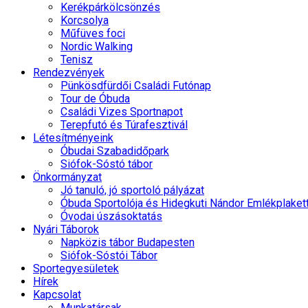
Kerékpárkölcsönzés
Korcsolya
Műfüves foci
Nordic Walking
Tenisz
Rendezvények
Pünkösdfürdői Családi Futónap
Tour de Óbuda
Családi Vizes Sportnapot
Terepfutó és Túrafesztivál
Létesítményeink
Óbudai Szabadidőpark
Siófok-Sóstó tábor
Önkormányzat
Jó tanuló, jó sportoló pályázat
Óbuda Sportolója és Hidegkuti Nándor Emlékplaket
Óvodai úszásoktatás
Nyári Táborok
Napközis tábor Budapesten
Siófok-Sóstói Tábor
Sportegyesületek
Hírek
Kapcsolat
Munkatársak