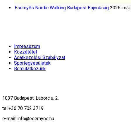
Esernyős Nordic Walking Budapest Bajnokság
2026. máju
Impresszum
Közzététel
Adatkezelési Szabályzat
Sportegyesületek
Bemutatkozunk
1037 Budapest, Laborc u. 2.
tel:
+36 70 702 3719
e-mail: info@esernyos.hu
A weboldalon cookie-kat használunk, hogy biztonságos böngészés mellett 