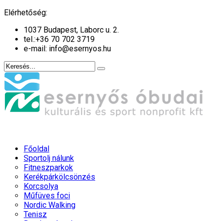
év
hónap
év
hónap
Elérhetőség:
1037 Budapest, Laborc u. 2.
tel.:
+36 70 702 3719
e-mail: info@esernyos.hu
Főoldal
Sportolj nálunk
Fitneszparkok
Kerékpárkölcsönzés
Korcsolya
Műfüves foci
Nordic Walking
Tenisz