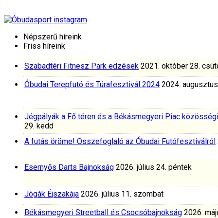
Népszerű híreink
Friss híreink
Szabadtéri Fitnesz Park edzések
2021. október 28. csüt
Óbudai Terepfutó és Túrafesztivál 2024
2024. augusztus
Jégpályák a Fő téren és a Békásmegyeri Piac közösség
29. kedd
A futás öröme! Összefoglaló az Óbudai Futófesztiválról
Esernyős Darts Bajnokság
2026. július 24. péntek
Jógák Éjszakája
2026. július 11. szombat
Békásmegyeri Streetball és Csocsóbajnokság
2026. máj