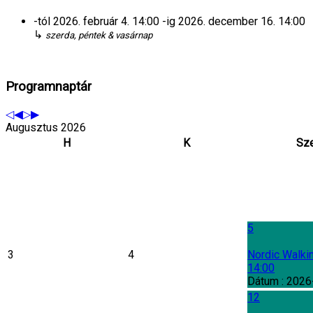
-tól
2026. február 4.
14:00
-ig
2026. december 16.
14:00
↳
szerda, péntek & vasárnap
Programnaptár
Augusztus 2026
H
K
Sz
5
3
4
Nordic Walki
14:00
Dátum :
2026
12