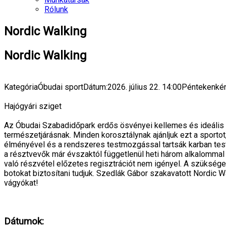
Rólunk
Nordic Walking
Nordic Walking
Kategória
Óbudai sport
Dátum:
2026. július 22.
14:00
Péntekenkén
Hajógyári sziget
Az Óbudai Szabadidőpark erdős ösvényei kellemes és ideális 
természetjárásnak. Minden korosztálynak ajánljuk ezt a sporto
élményével és a rendszeres testmozgással tartsák karban tes
a résztvevők már évszaktól függetlenül heti három alkalommal
való részvétel előzetes regisztrációt nem igényel. A szükséges
botokat biztosítani tudjuk. Szedlák Gábor szakavatott Nordic 
vágyókat!
Dátumok: