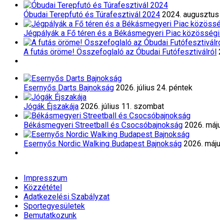
Óbudai Terepfutó és Túrafesztivál 2024
2024. augusztus 
Jégpályák a Fő téren és a Békásmegyeri Piac közösségi
A futás öröme! Összefoglaló az Óbudai Futófesztiválról
Esernyős Darts Bajnokság
2026. július 24. péntek
Jógák Éjszakája
2026. július 11. szombat
Békásmegyeri Streetball és Csocsóbajnokság
2026. máj
Esernyős Nordic Walking Budapest Bajnokság
2026. máju
Impresszum
Közzététel
Adatkezelési Szabályzat
Sportegyesületek
Bemutatkozunk