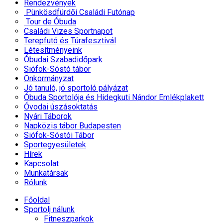
Rendezvények
Pünkösdfürdői Családi Futónap
Tour de Óbuda
Családi Vizes Sportnapot
Terepfutó és Túrafesztivál
Létesítményeink
Óbudai Szabadidőpark
Siófok-Sóstó tábor
Önkormányzat
Jó tanuló, jó sportoló pályázat
Óbuda Sportolója és Hidegkuti Nándor Emlékplakett
Óvodai úszásoktatás
Nyári Táborok
Napközis tábor Budapesten
Siófok-Sóstói Tábor
Sportegyesületek
Hírek
Kapcsolat
Munkatársak
Rólunk
Főoldal
Sportolj nálunk
Fitneszparkok