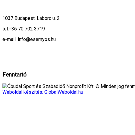
1037 Budapest, Laborc u. 2.
tel:
+36 70 702 3719
e-mail: info@esernyos.hu
A weboldalon cookie-kat használunk, hogy biztonságos böngészés mellett 
Rendben!
Fenntartó
Óbudai Sport és Szabadidő Nonprofit Kft. © Minden jog fennt
Weboldal készítés: GlobalWeboldal.hu