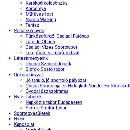
Kerékpárkölcsönzés
Korcsolya
Műfüves foci
Nordic Walking
Tenisz
Rendezvények
Pünkösdfürdői Családi Futónap
Tour de Óbuda
Családi Vizes Sportnapot
Terepfutó és Túrafesztivál
Létesítményeink
Óbudai Szabadidőpark
Siófok-Sóstó tábor
Önkormányzat
Jó tanuló, jó sportoló pályázat
Óbuda Sportolója és Hidegkuti Nándor Emlékplaket
Óvodai úszásoktatás
Nyári Táborok
Napközis tábor Budapesten
Siófok-Sóstói Tábor
Sportegyesületek
Hírek
Kapcsolat
Munkatársak