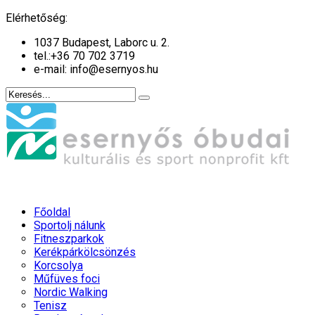
év
hónap
év
hónap
Elérhetőség:
1037 Budapest, Laborc u. 2.
tel.:
+36 70 702 3719
e-mail: info@esernyos.hu
Főoldal
Sportolj nálunk
Fitneszparkok
Kerékpárkölcsönzés
Korcsolya
Műfüves foci
Nordic Walking
Tenisz