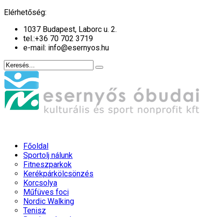
év
hónap
év
hónap
Elérhetőség:
1037 Budapest, Laborc u. 2.
tel.:
+36 70 702 3719
e-mail: info@esernyos.hu
Főoldal
Sportolj nálunk
Fitneszparkok
Kerékpárkölcsönzés
Korcsolya
Műfüves foci
Nordic Walking
Tenisz