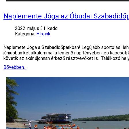
Naplemente Jóga az Óbudai Szabadidő
2022. május 31. kedd
Kategória:
Híreink
Naplemete Jóga a Szabadidőparkban! Legújabb sportolási lehe
júniusban két alkalommal a lemenő nap fényében, és kapcsolj k
követik az akár újonnan érkező résztvevőket is. Találkozó hel
Bővebben...