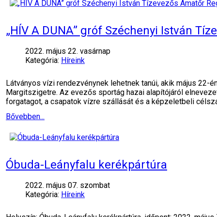
„HÍV A DUNA” gróf Széchenyi István Tí
2022. május 22. vasárnap
Kategória:
Híreink
Látványos vízi rendezvénynek lehetnek tanúi, akik május 22-én d
Margitszigetre. Az evezős sportág hazai alapítójáról elneveze
forgatagot, a csapatok vízre szállását és a képzeletbeli célsz
Bővebben...
Óbuda-Leányfalu kerékpártúra
2022. május 07. szombat
Kategória:
Híreink