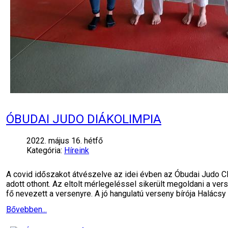
ÓBUDAI JUDO DIÁKOLIMPIA
2022. május 16. hétfő
Kategória:
Híreink
A covid időszakot átvészelve az idei évben az Óbudai Judo 
adott othont. Az eltolt mérlegeléssel sikerült megoldani a v
fő nevezett a versenyre. A jó hangulatú verseny bírója Halácsy 
Bővebben...