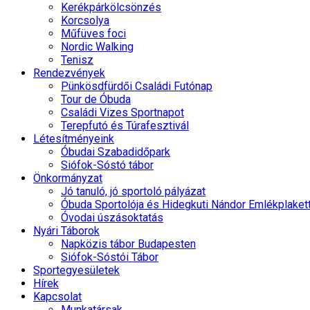
Kerékpárkölcsönzés
Korcsolya
Műfüves foci
Nordic Walking
Tenisz
Rendezvények
Pünkösdfürdői Családi Futónap
Tour de Óbuda
Családi Vizes Sportnapot
Terepfutó és Túrafesztivál
Létesítményeink
Óbudai Szabadidőpark
Siófok-Sóstó tábor
Önkormányzat
Jó tanuló, jó sportoló pályázat
Óbuda Sportolója és Hidegkuti Nándor Emlékplaket
Óvodai úszásoktatás
Nyári Táborok
Napközis tábor Budapesten
Siófok-Sóstói Tábor
Sportegyesületek
Hírek
Kapcsolat
Munkatársak