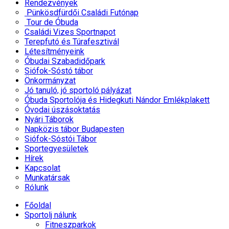
Rendezvények
Pünkösdfürdői Családi Futónap
Tour de Óbuda
Családi Vizes Sportnapot
Terepfutó és Túrafesztivál
Létesítményeink
Óbudai Szabadidőpark
Siófok-Sóstó tábor
Önkormányzat
Jó tanuló, jó sportoló pályázat
Óbuda Sportolója és Hidegkuti Nándor Emlékplakett
Óvodai úszásoktatás
Nyári Táborok
Napközis tábor Budapesten
Siófok-Sóstói Tábor
Sportegyesületek
Hírek
Kapcsolat
Munkatársak
Rólunk
Főoldal
Sportolj nálunk
Fitneszparkok