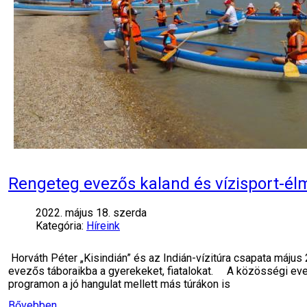
Rengeteg evezős kaland és vízisport-élm
2022. május 18. szerda
Kategória:
Híreink
Horváth Péter „Kisindián” és az Indián-vízitúra csapata május
evezős táboraikba a gyerekeket, fiatalokat. A közösségi evezés
programon a jó hangulat mellett más túrákon is
Bővebben...