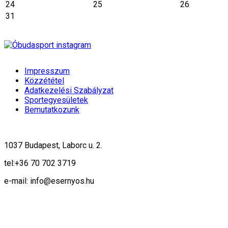
24
25
26
31
Impresszum
Közzététel
Adatkezelési Szabályzat
Sportegyesületek
Bemutatkozunk
1037 Budapest, Laborc u. 2.
tel:
+36 70 702 3719
e-mail: info@esernyos.hu
A weboldalon cookie-kat használunk, hogy biztonságos böngészés mellett 
Rendben!