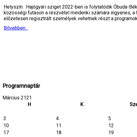
Helyszín: Hajógyári sziget 2022-ben is folytatódik Óbuda-B
közösségi futáson a részvétel mindenki számára ingyenes, a f
előzetesen regisztrált személyek vehetnek részt a program
Bővebben...
Programnaptár
Március 2121
H
K
Sz
3
4
5
10
11
12
17
18
19