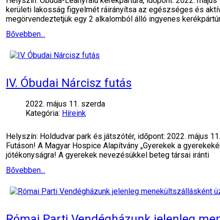
Helyszín: Óbuda-Leányfalu kerékpártúra, időpont: 2022. május
kerületi lakosság figyelmét ráirányítsa az egészséges és akt
megörvendeztetjük egy 2 alkalomból álló ingyenes kerékpártúr
Bővebben...
IV. Óbudai Nárcisz futás
2022. május 11. szerda
Kategória:
Híreink
Helyszín: Holdudvar park és játszótér, időpont: 2022. május 1
Futáson! A Magyar Hospice Alapítvány „Gyerekek a gyerekekért
jótékonyságra! A gyerekek nevezésükkel beteg társai iránti
Bővebben...
Római Parti Vendégházunk jelenleg men