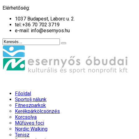
év
hónap
év
hónap
Elérhetőség:
1037 Budapest, Laborc u. 2.
tel.:
+36 70 702 3719
e-mail: info@esernyos.hu
Főoldal
Sportolj nálunk
Fitneszparkok
Kerékpárkölcsönzés
Korcsolya
Műfüves foci
Nordic Walking
Tenisz