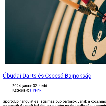
Óbudai Darts és Csocsó Bajnokság
2024. január 02. kedd
Kategória:
Híreink
Sportklub hangulat és izgalmas pub párbajok várják a kocsm
az amatőr és profi indulók, az estébe nyúló közösségi esemény