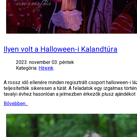
Ilyen volt a Halloween-i Kalandtúra
2023. november 03. péntek
Kategória:
Híreink
A rossz idő ellenére minden regisztrált csoport halloween-i 
teljesítették sikeresen a túrát. A feladatok egy izgalmas tört
tavalyi évhez hasonlóan a jelmezben érkezők plusz ajándékot
Bővebben...