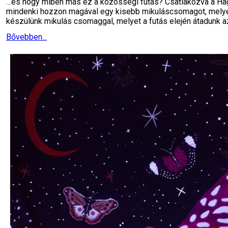
…és hogy miben más ez a közösségi futás? Csatlakozva a Hagy
mindenki hozzon magával egy kisebb mikuláscsomagot, melyet 
készülünk mikulás csomaggal, melyet a futás elején átadunk 
Bővebben...