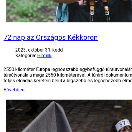
72 nap az Országos Kékkörön
2023. október 31. kedd
Kategória:
Híreink
2550 kilométer Európa leghosszabb egybefüggő túraútvonalán T
túraútvonala a maga 2550 kilométerével. A túráról dokumentum
teljes előadás keretein belül a legszebb és legnehezebb élmé
Bővebben...