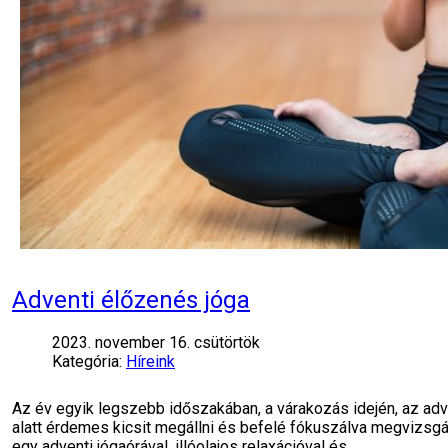
Adventi élőzenés jóga
2023. november 16. csütörtök
Kategória:
Híreink
Az év egyik legszebb időszakában, a várakozás idején, az adv
alatt érdemes kicsit megállni és befelé fókuszálva megvizsgáln
egy adventi jógaórával, illóolajos relaxációval és