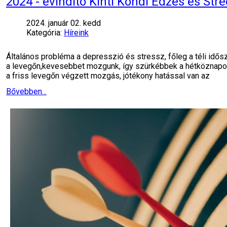
2024 - évindító Kinti Kondi Edzés és St
2024. január 02. kedd
Kategória:
Híreink
Általános probléma a depresszió és stressz, főleg a téli idő
a levegőn,kevesebbet mozgunk, így szürkébbek a hétköznapok. 
a friss levegőn végzett mozgás, jótékony hatással van az
Bővebben...