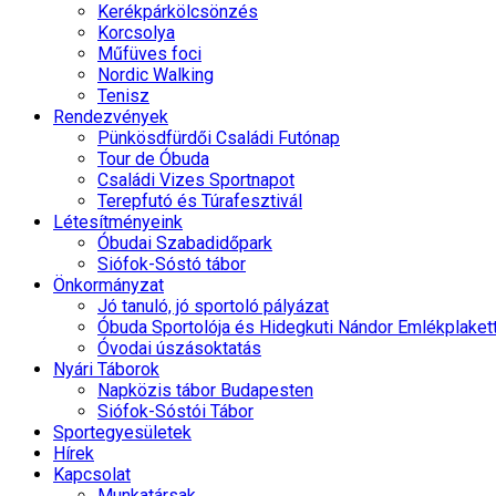
Kerékpárkölcsönzés
Korcsolya
Műfüves foci
Nordic Walking
Tenisz
Rendezvények
Pünkösdfürdői Családi Futónap
Tour de Óbuda
Családi Vizes Sportnapot
Terepfutó és Túrafesztivál
Létesítményeink
Óbudai Szabadidőpark
Siófok-Sóstó tábor
Önkormányzat
Jó tanuló, jó sportoló pályázat
Óbuda Sportolója és Hidegkuti Nándor Emlékplaket
Óvodai úszásoktatás
Nyári Táborok
Napközis tábor Budapesten
Siófok-Sóstói Tábor
Sportegyesületek
Hírek
Kapcsolat
Munkatársak