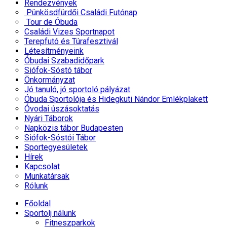
Rendezvények
Pünkösdfürdői Családi Futónap
Tour de Óbuda
Családi Vizes Sportnapot
Terepfutó és Túrafesztivál
Létesítményeink
Óbudai Szabadidőpark
Siófok-Sóstó tábor
Önkormányzat
Jó tanuló, jó sportoló pályázat
Óbuda Sportolója és Hidegkuti Nándor Emlékplakett
Óvodai úszásoktatás
Nyári Táborok
Napközis tábor Budapesten
Siófok-Sóstói Tábor
Sportegyesületek
Hírek
Kapcsolat
Munkatársak
Rólunk
Főoldal
Sportolj nálunk
Fitneszparkok