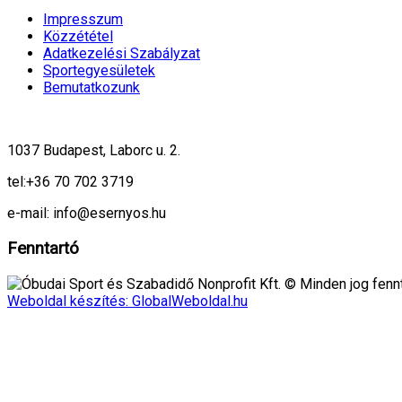
Impresszum
Közzététel
Adatkezelési Szabályzat
Sportegyesületek
Bemutatkozunk
1037 Budapest, Laborc u. 2.
tel:
+36 70 702 3719
e-mail: info@esernyos.hu
Fenntartó
Óbudai Sport és Szabadidő Nonprofit Kft. © Minden jog fennt
Weboldal készítés: GlobalWeboldal.hu