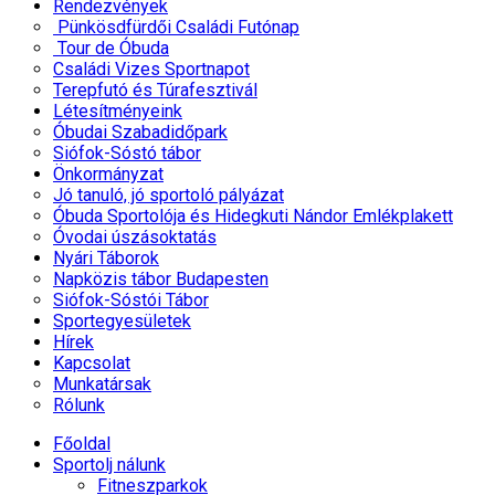
Rendezvények
Pünkösdfürdői Családi Futónap
Tour de Óbuda
Családi Vizes Sportnapot
Terepfutó és Túrafesztivál
Létesítményeink
Óbudai Szabadidőpark
Siófok-Sóstó tábor
Önkormányzat
Jó tanuló, jó sportoló pályázat
Óbuda Sportolója és Hidegkuti Nándor Emlékplakett
Óvodai úszásoktatás
Nyári Táborok
Napközis tábor Budapesten
Siófok-Sóstói Tábor
Sportegyesületek
Hírek
Kapcsolat
Munkatársak
Rólunk
Főoldal
Sportolj nálunk
Fitneszparkok