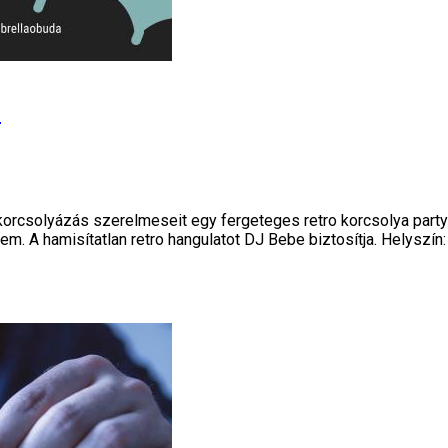
n
orcsolyázás szerelmeseit egy fergeteges retro korcsolya partyra
m. A hamisítatlan retro hangulatot DJ Bebe biztosítja. Helyszín