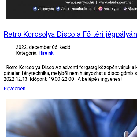
Retro Korcsolya Disco a Fő téri jégpályá
2022. december 06. kedd
Kategória:
Híreink
Retro Korcsolya Disco Az adventi forgatag közepén várjuk a k
páratlan fénytechnika, melyből nem hiányozhat a disco gömb se
2022.12.13. Időpont: 19:00-22:00 A belépés ingyenes!
Bővebben...