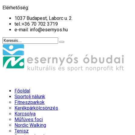
év
hónap
év
hónap
Elérhetőség:
1037 Budapest, Laborc u. 2.
tel.:
+36 70 702 3719
e-mail: info@esernyos.hu
Főoldal
Sportolj nálunk
Fitneszparkok
Kerékpárkölcsönzés
Korcsolya
Műfüves foci
Nordic Walking
Tenisz