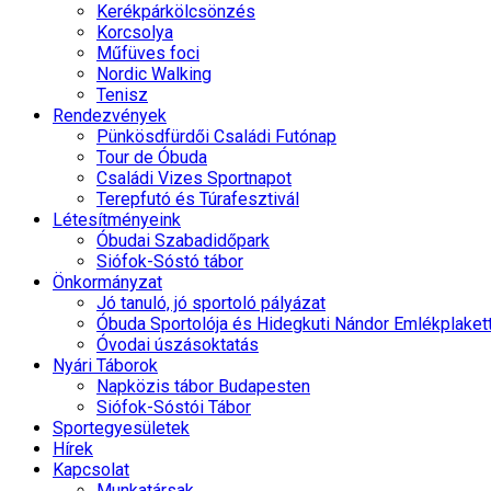
Kerékpárkölcsönzés
Korcsolya
Műfüves foci
Nordic Walking
Tenisz
Rendezvények
Pünkösdfürdői Családi Futónap
Tour de Óbuda
Családi Vizes Sportnapot
Terepfutó és Túrafesztivál
Létesítményeink
Óbudai Szabadidőpark
Siófok-Sóstó tábor
Önkormányzat
Jó tanuló, jó sportoló pályázat
Óbuda Sportolója és Hidegkuti Nándor Emlékplaket
Óvodai úszásoktatás
Nyári Táborok
Napközis tábor Budapesten
Siófok-Sóstói Tábor
Sportegyesületek
Hírek
Kapcsolat
Munkatársak