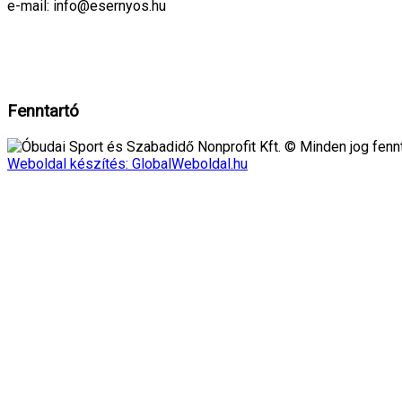
e-mail: info@esernyos.hu
A weboldalon cookie-kat használunk, hogy biztonságos böngészés mellett 
Rendben!
Fenntartó
Óbudai Sport és Szabadidő Nonprofit Kft. © Minden jog fennt
Weboldal készítés: GlobalWeboldal.hu