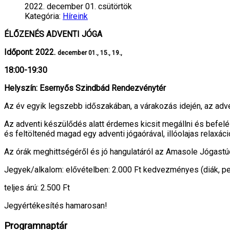
2022. december 01. csütörtök
Kategória:
Híreink
ÉLŐZENÉS ADVENTI JÓGA
Időpont: 2022.
december 01., 15., 19.,
18:00-19:30
Helyszín: Esernyős Szindbád Rendezvénytér
Az év egyik legszebb időszakában, a várakozás idején, az adv
Az adventi készülődés alatt érdemes kicsit megállni és befelé 
és feltöltenéd magad egy adventi jógaórával, illóolajas relaxác
Az órák meghittségéről és jó hangulatáról az Amasole Jógastú
Jegyek/alkalom: elővételben: 2.000 Ft kedvezményes (diák, pe
teljes árú: 2.500 Ft
Jegyértékesítés hamarosan!
Programnaptár