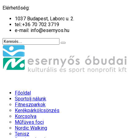
év
hónap
év
hónap
Elérhetőség:
1037 Budapest, Laborc u. 2.
tel.:
+36 70 702 3719
e-mail: info@esernyos.hu
Főoldal
Sportolj nálunk
Fitneszparkok
Kerékpárkölcsönzés
Korcsolya
Műfüves foci
Nordic Walking
Tenisz