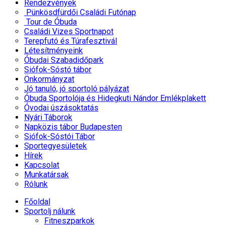
Rendezvények
Pünkösdfürdői Családi Futónap
Tour de Óbuda
Családi Vizes Sportnapot
Terepfutó és Túrafesztivál
Létesítményeink
Óbudai Szabadidőpark
Siófok-Sóstó tábor
Önkormányzat
Jó tanuló, jó sportoló pályázat
Óbuda Sportolója és Hidegkuti Nándor Emlékplakett
Óvodai úszásoktatás
Nyári Táborok
Napközis tábor Budapesten
Siófok-Sóstói Tábor
Sportegyesületek
Hírek
Kapcsolat
Munkatársak
Rólunk
Főoldal
Sportolj nálunk
Fitneszparkok