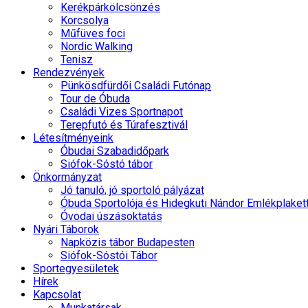
Kerékpárkölcsönzés
Korcsolya
Műfüves foci
Nordic Walking
Tenisz
Rendezvények
Pünkösdfürdői Családi Futónap
Tour de Óbuda
Családi Vizes Sportnapot
Terepfutó és Túrafesztivál
Létesítményeink
Óbudai Szabadidőpark
Siófok-Sóstó tábor
Önkormányzat
Jó tanuló, jó sportoló pályázat
Óbuda Sportolója és Hidegkuti Nándor Emlékplaket
Óvodai úszásoktatás
Nyári Táborok
Napközis tábor Budapesten
Siófok-Sóstói Tábor
Sportegyesületek
Hírek
Kapcsolat
Munkatársak