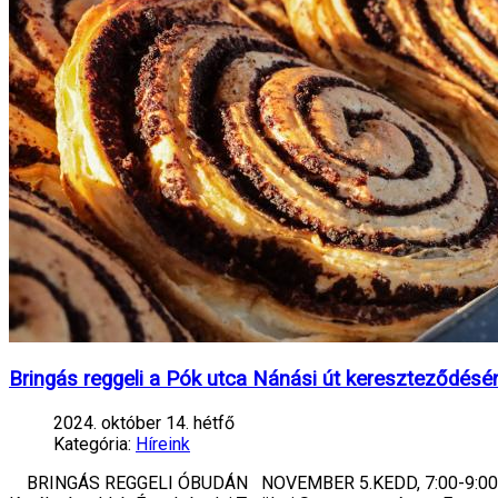
Bringás reggeli a Pók utca Nánási út kereszteződésé
2024. október 14. hétfő
Kategória:
Híreink
BRINGÁS REGGELI ÓBUDÁN NOVEMBER 5.KEDD, 7:00-9:00 Hely