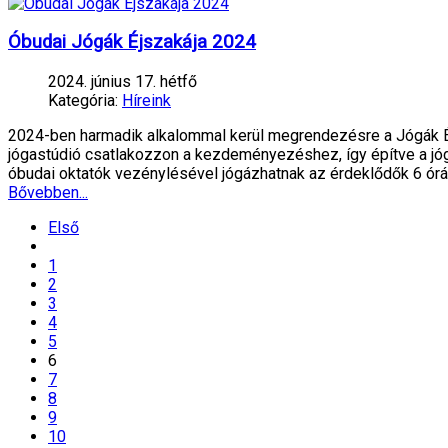
Óbudai Jógák Éjszakája 2024
2024. június 17. hétfő
Kategória:
Híreink
2024-ben harmadik alkalommal kerül megrendezésre a Jógák Éj
jógastúdió csatlakozzon a kezdeményezéshez, így építve a jó
óbudai oktatók vezénylésével jógázhatnak az érdeklődők 6 órá
Bővebben...
Első
1
2
3
4
5
6
7
8
9
10