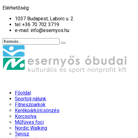
év
hónap
év
hónap
Elérhetőség:
1037 Budapest, Laborc u. 2.
tel.:
+36 70 702 3719
e-mail: info@esernyos.hu
Főoldal
Sportolj nálunk
Fitneszparkok
Kerékpárkölcsönzés
Korcsolya
Műfüves foci
Nordic Walking
Tenisz