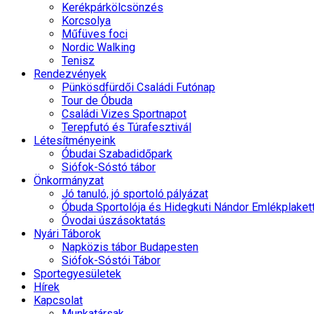
Kerékpárkölcsönzés
Korcsolya
Műfüves foci
Nordic Walking
Tenisz
Rendezvények
Pünkösdfürdői Családi Futónap
Tour de Óbuda
Családi Vizes Sportnapot
Terepfutó és Túrafesztivál
Létesítményeink
Óbudai Szabadidőpark
Siófok-Sóstó tábor
Önkormányzat
Jó tanuló, jó sportoló pályázat
Óbuda Sportolója és Hidegkuti Nándor Emlékplaket
Óvodai úszásoktatás
Nyári Táborok
Napközis tábor Budapesten
Siófok-Sóstói Tábor
Sportegyesületek
Hírek
Kapcsolat
Munkatársak