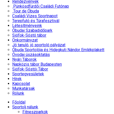
Rendezvények
Pünkösdfürdői Családi Futónap
Tour de Óbuda
Családi Vizes Sportnapot
Terepfutó és Túrafesztivál
Létesítményeink
Óbudai Szabadidőpark
Siófok-Sóstó tábor
Önkormányzat
Jó tanuló, jó sportoló pályázat
Óbuda Sportolója és Hidegkuti Nándor Emlékplakett
Óvodai úszásoktatás
Nyári Táborok
Napközis tábor Budapesten
Siófok-Sóstói Tábor
Sportegyesületek
Hírek
Kapcsolat
Munkatársak
Rólunk
Főoldal
Sportolj nálunk
Fitneszparkok