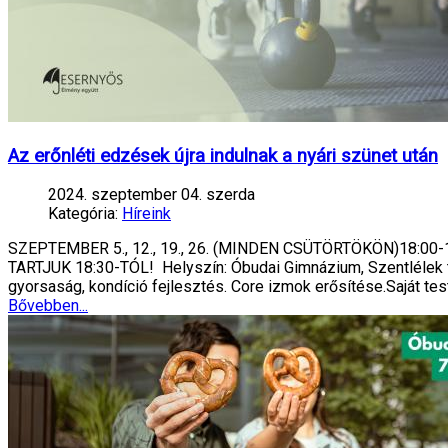
Az erőnléti edzések újra indulnak a nyári szünet után
2024. szeptember 04. szerda
Kategória:
Híreink
SZEPTEMBER 5., 12., 19., 26. (MINDEN CSÜTÖRTÖKÖN)18:0
TARTJUK 18:30-TÓL! Helyszín: Óbudai Gimnázium, Szentlélek té
gyorsaság, kondíció fejlesztés. Core izmok erősítése.Saját t
Bővebben...