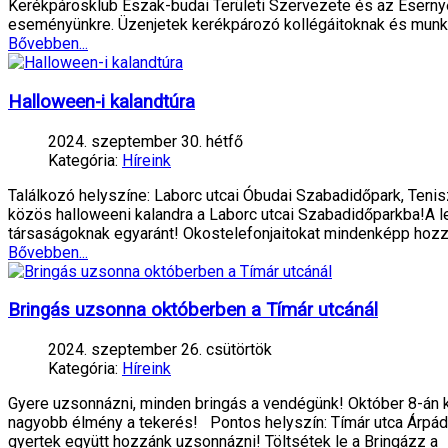
Kerékpárosklub Észak-budai Területi Szervezete és az Esernyő
eseményünkre. Üzenjetek kerékpározó kollégáitoknak és munk
Bővebben...
Halloween-i kalandtúra
2024. szeptember 30. hétfő
Kategória:
Híreink
Találkozó helyszíne: Laborc utcai Óbudai Szabadidőpark, Tenis
közös halloweeni kalandra a Laborc utcai Szabadidőparkba!A l
társaságoknak egyaránt! Okostelefonjaitokat mindenképp hoz
Bővebben...
Bringás uzsonna októberben a Tímár utcánál
2024. szeptember 26. csütörtök
Kategória:
Híreink
Gyere uzsonnázni, minden bringás a vendégünk! Október 8-án k
nagyobb élmény a tekerés!️ Pontos helyszín: Tímár utca Árpád
gyertek együtt hozzánk uzsonnázni! Töltsétek le a Bringázz a