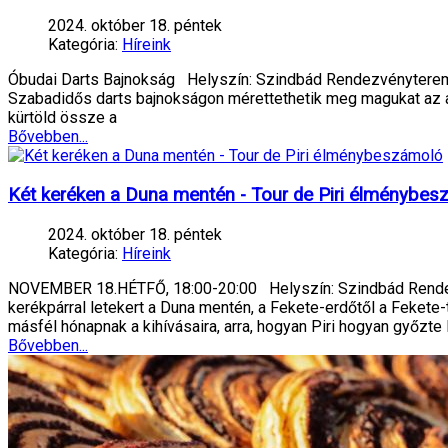
2024. október 18. péntek
Kategória:
Híreink
Óbudai Darts Bajnokság Helyszín: Szindbád Rendezvényterem 
Szabadidős darts bajnokságon mérettethetik meg magukat az a
kürtöld össze a
Bővebben...
Két keréken a Duna mentén - Tour de Piri élménybe
2024. október 18. péntek
Kategória:
Híreink
NOVEMBER 18.HÉTFŐ, 18:00-20:00 Helyszín: Szindbád Rendezvé
kerékpárral letekert a Duna mentén, a Fekete-erdőtől a Fekete-
másfél hónapnak a kihívásaira, arra, hogyan Piri hogyan győzte 
Bővebben...