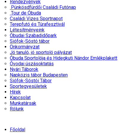
Rendezvények
Pünkösdfürdői Családi Futónap
Tour de Óbuda
Családi Vizes Sportnapot
Terepfutó és Túrafesztivál
Létesítményeink
Óbudai Szabadidőpark
Siófok-Sóstó tábor
Önkormányzat
Jó tanuló, jó sportoló pályázat
Óbuda Sportolója és Hidegkuti Nándor Emlékplakett
Óvodai úszásoktatás
Nyári Táborok
Napközis tábor Budapesten
Siófok-Sóstói Tábor
Sportegyesületek
Hírek
Kapcsolat
Munkatársak
Rólunk
Főoldal