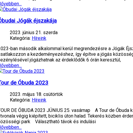
Bővebben...
Óbudai Jógák éjszakája
2023. június 21. szerda
Kategória:
Híreink
2023-ban második alkalommal kerül megrendezésre a Jógák Éjsza
csatlakozzon a kezdeményezéshez, így építve a jógás közössége
vezénylésével jógázhatnak az érdeklődők 6 órán keresztül,
Bővebben...
Tour de Óbuda 2023
2023. május 18. csütörtök
Kategória:
Híreink
TOUR DE ÓBUDA 2023 JÚNIUS 25. vasárnap A Tour de Óbuda kerékpá
tvonala végig kiépített, biciklis úton halad. Tekerés közben érd
közösségi park Választható távok és indulási
Bővebben...