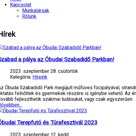
Kapcsolat
Munkatársak
Rólunk
Hírek
Szabad a pálya az Óbudai Szabadidő Parkban!
2023. szeptember 28. csütörtök
Kategória:
Híreink
Az Óbuda Szabadidő Park megújult műfüves focipályával, strandr
oktatás felnőttek és gyermekek részére is igénybe vehető. Az
Tovább fejleszthetik szakmai tudásukat, vagy csak egyszerűen
Bővebben...
Óbudai Terepfutó és Túrafesztivál 2023
2023. szeptember 12. kedd