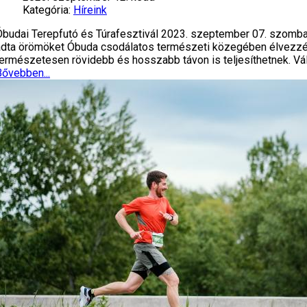
Kategória:
Híreink
Óbudai Terepfutó és Túrafesztivál 2023. szeptember 07. szomba
adta örömöket Óbuda csodálatos természeti közegében élvezzék,
természetesen rövidebb és hosszabb távon is teljesíthetnek. Vá
Bővebben...