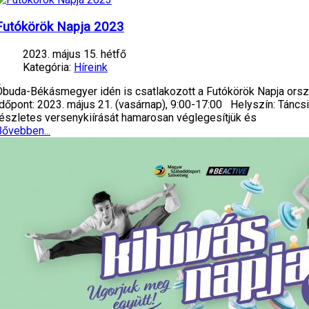
Futókörök Napja 2023
2023. május 15. hétfő
Kategória:
Híreink
Óbuda-Békásmegyer idén is csatlakozott a Futókörök Napja ors
Időpont: 2023. május 21. (vasárnap), 9:00-17:00 Helyszín: Tánc
részletes versenykiírását hamarosan véglegesítjük és
Bővebben...