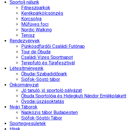
Sportolj nálunk
Fitneszparkok
Kerékpárkölcsönzés
Korcsolya
Műfüves foci
Nordic Walking
Tenisz
Rendezvények
Pünkösdfürdői Családi Futónap
Tour de Óbuda
Családi Vizes Sportnapot
Terepfutó és Túrafesztivál
Létesítményeink
Óbudai Szabadidőpark
Siófok-Sóstó tábor
Önkormányzat
Jó tanuló, jó sportoló pályázat
Óbuda Sportolója és Hidegkuti Nándor Emlékplakett
Óvodai úszásoktatás
Nyári Táborok
Napközis tábor Budapesten
Siófok-Sóstói Tábor
Sportegyesületek
Hírek