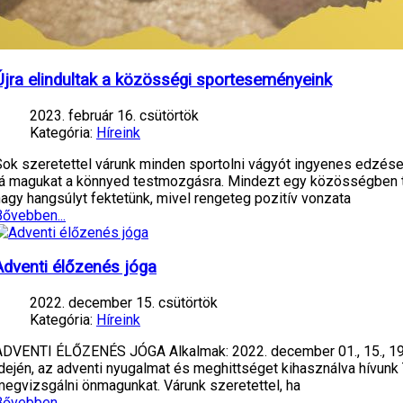
Újra elindultak a közösségi sporteseményeink
2023. február 16. csütörtök
Kategória:
Híreink
Sok szeretettel várunk minden sportolni vágyót ingyenes edzése
rá magukat a könnyed testmozgásra. Mindezt egy közösségben t
nagy hangsúlyt fektetünk, mivel rengeteg pozitív vonzata
Bővebben...
Adventi élőzenés jóga
2022. december 15. csütörtök
Kategória:
Híreink
ADVENTI ÉLŐZENÉS JÓGA Alkalmak: 2022. december 01., 15., 19.
idején, az adventi nyugalmat és meghittséget kihasználva hívunk
megvizsgálni önmagunkat. Várunk szeretettel, ha
Bővebben...