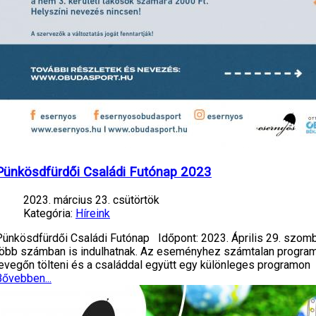
Pünkösdfürdői Családi Futónap 2023
2023. március 23. csütörtök
Kategória:
Híreink
Pünkösdfürdői Családi Futónap Időpont: 2023. Április 29. szom
több számban is indulhatnak. Az eseményhez számtalan program k
levegőn tölteni és a családdal együtt egy különleges programon
Bővebben...