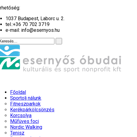
év
hónap
év
hónap
rhetőség:
1037 Budapest, Laborc u. 2.
tel.:
+36 70 702 3719
e-mail: info@esernyos.hu
Főoldal
Sportolj nálunk
Fitneszparkok
Kerékpárkölcsönzés
Korcsolya
Műfüves foci
Nordic Walking
Tenisz