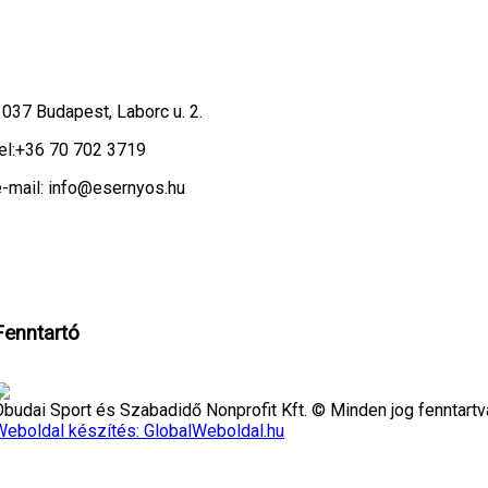
1037 Budapest, Laborc u. 2.
el:
+36 70 702 3719
e-mail: info@esernyos.hu
eboldalon cookie-kat használunk, hogy biztonságos böngészés mellett a leg
ndben!
Fenntartó
Óbudai Sport és Szabadidő Nonprofit Kft. © Minden jog fenntartv
Weboldal készítés: GlobalWeboldal.hu