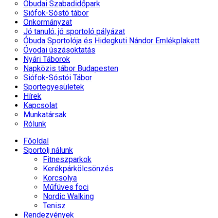
Óbudai Szabadidőpark
Siófok-Sóstó tábor
Önkormányzat
Jó tanuló, jó sportoló pályázat
Óbuda Sportolója és Hidegkuti Nándor Emlékplakett
Óvodai úszásoktatás
Nyári Táborok
Napközis tábor Budapesten
Siófok-Sóstói Tábor
Sportegyesületek
Hírek
Kapcsolat
Munkatársak
Rólunk
Főoldal
Sportolj nálunk
Fitneszparkok
Kerékpárkölcsönzés
Korcsolya
Műfüves foci
Nordic Walking
Tenisz
Rendezvények