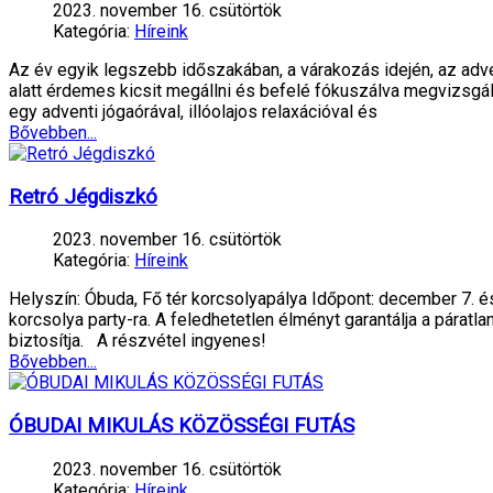
2023. november 16. csütörtök
Kategória:
Híreink
Az év egyik legszebb időszakában, a várakozás idején, az adv
alatt érdemes kicsit megállni és befelé fókuszálva megvizsgáln
egy adventi jógaórával, illóolajos relaxációval és
Bővebben...
Retró Jégdiszkó
2023. november 16. csütörtök
Kategória:
Híreink
Helyszín: Óbuda, Fő tér korcsolyapálya Időpont: december 7. 
korcsolya party-ra. A feledhetetlen élményt garantálja a pára
biztosítja. A részvétel ingyenes!
Bővebben...
ÓBUDAI MIKULÁS KÖZÖSSÉGI FUTÁS
2023. november 16. csütörtök
Kategória:
Híreink