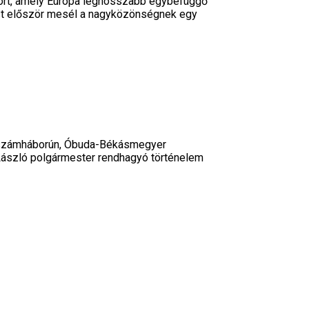
kkört, amely Európa leghosszabb egybefüggő
most először mesél a nagyközönségnek egy
tt számháborún, Óbuda-Békásmegyer
 László polgármester rendhagyó történelem