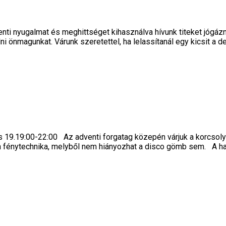
enti nyugalmat és meghittséget kihasználva hívunk titeket jógá
i önmagunkat. Várunk szeretettel, ha lelassítanál egy kicsit a d
és 19.19:00-22:00 Az adventi forgatag közepén várjuk a korcsol
tlan fénytechnika, melyből nem hiányozhat a disco gömb sem. A ha