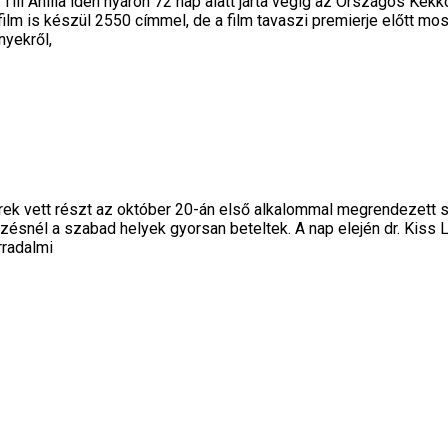
ill Anilla idén nyáron 72 nap alatt járta végig az Országos Ké
film is készül 2550 címmel, de a film tavaszi premierje előtt 
nyekről,
gyerek vett részt az október 20-án első alkalommal megrendeze
ésnél a szabad helyek gyorsan beteltek. A nap elején dr. Kiss
rradalmi