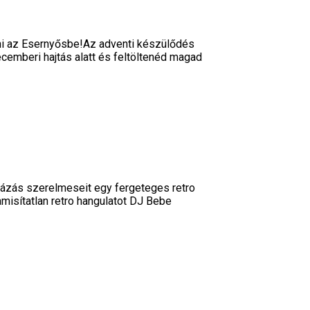
zni az Esernyősbe!Az adventi készülődés
ecemberi hajtás alatt és feltöltenéd magad
yázás szerelmeseit egy fergeteges retro
misítatlan retro hangulatot DJ Bebe