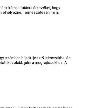
nk kérni a futásra érkezőket, hogy
án elhelyezne. Természetesen mi is
agy számban bújtak ijesztő jelmezekbe, és
etett közelebb jutni a megfejtésekhez. A