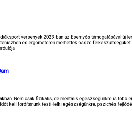
diáksport versenyek 2023-ban az Esernyős támogatásával új lendü
aliteniszben és ergométeren mérhették össze felkészültségüket.
rdulója
 Jam
zakban. Nem csak fizikális, de mentális egészségünkre is több 
t kell fordítanunk testi-lelki egészségünkre, pszichés fejlődé