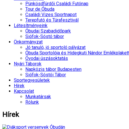
Pünkösdfürdői Családi Futónap
Tour de Óbuda
Családi Vizes Sportnapot
Terepfutó és Túrafesztivál
Létesítményeink
Óbudai Szabadidőpark
Siófok-Sóstó tábor
Önkormányzat
Jó tanuló, jó sportoló pályázat
Óbuda Sportolója és Hidegkuti Nándor Emlékplaket
Óvodai úszásoktatás
Nyári Táborok
Napközis tábor Budapesten
Siófok-Sóstói Tábor
Sportegyesületek
Hírek
Kapcsolat
Munkatársak
Rólunk
Hírek