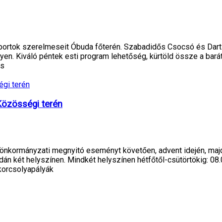
sportok szerelmeseit Óbuda főterén. Szabadidős Csocsó és Dar
n. Kiváló péntek esti program lehetőség, kürtöld össze a baráto
ás
Közösségi terén
kormányzati megnyitó eseményt követően, advent idején, majd
án két helyszínen. Mindkét helyszínen hétfőtől-csütörtökig: 08.
 korcsolyapályák