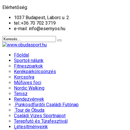
év
hónap
év
hónap
Elérhetőség:
1037 Budapest, Laborc u. 2.
tel.:
+36 70 702 3719
e-mail: info@esernyos.hu
Főoldal
Sportolj nálunk
Fitneszparkok
Kerékpárkölcsönzés
Korcsolya
Műfüves foci
Nordic Walking
Tenisz
Rendezvények
Pünkösdfürdői Családi Futónap
Tour de Óbuda
Családi Vizes Sportnapot
Terepfutó és Túrafesztivál
Létesítményeink