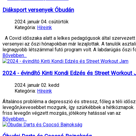
Diáksport versenyek Óbudán
2024. január 04. csütörtök
Kategória:
Híreink
A Covid időszaka alatt a lelkes pedagógusok által szervezett 
versenyei az őszi hónapokban már lezajlottak. A tanulók aszt
legnagyobb létszámmal futó program volt. A labdarúgás őszi fo
Bővebben...
2024 - évindító Kinti Kondi Edzés és Street Workout
2024. január 02. kedd
Kategória:
Híreink
Általános probléma a depresszió és stressz, főleg a téli idős
levegőn,kevesebbet mozgunk, így szürkébbek a hétköznapok. Idő
friss levegőn végzett mozgás, jótékony hatással van az
Bővebben...