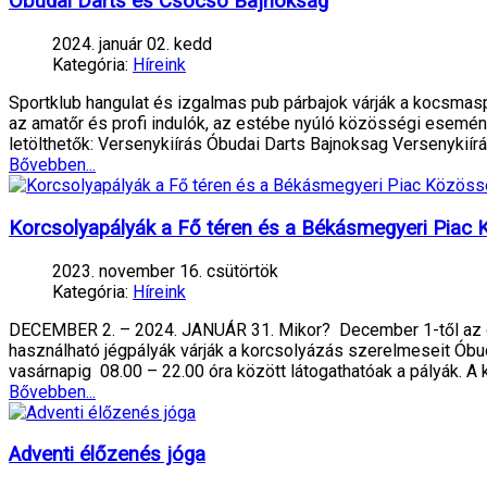
Óbudai Darts és Csocsó Bajnokság
2024. január 02. kedd
Kategória:
Híreink
Sportklub hangulat és izgalmas pub párbajok várják a kocsma
az amatőr és profi indulók, az estébe nyúló közösségi eseménye
letölthetők: Versenykiírás Óbudai Darts Bajnoksag Versenykiír
Bővebben...
Korcsolyapályák a Fő téren és a Békásmegyeri Piac 
2023. november 16. csütörtök
Kategória:
Híreink
DECEMBER 2. – 2024. JANUÁR 31. Mikor? December 1-től az ön
használható jégpályák várják a korcsolyázás szerelmeseit Óbud
vasárnapig 08.00 – 22.00 óra között látogathatóak a pályák. A
Bővebben...
Adventi élőzenés jóga