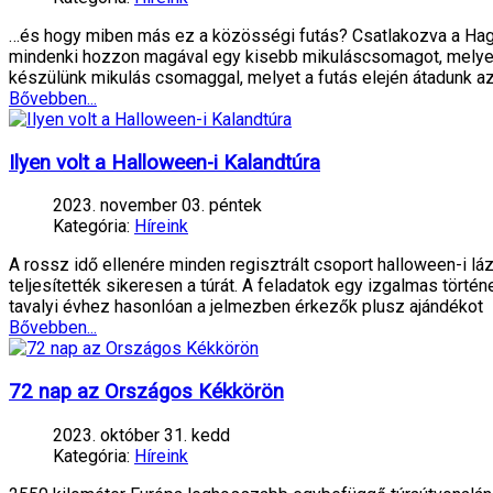
…és hogy miben más ez a közösségi futás? Csatlakozva a Hagy
mindenki hozzon magával egy kisebb mikuláscsomagot, melyet a
készülünk mikulás csomaggal, melyet a futás elején átadunk a
Bővebben...
Ilyen volt a Halloween-i Kalandtúra
2023. november 03. péntek
Kategória:
Híreink
A rossz idő ellenére minden regisztrált csoport halloween-i 
teljesítették sikeresen a túrát. A feladatok egy izgalmas törté
tavalyi évhez hasonlóan a jelmezben érkezők plusz ajándékot
Bővebben...
72 nap az Országos Kékkörön
2023. október 31. kedd
Kategória:
Híreink