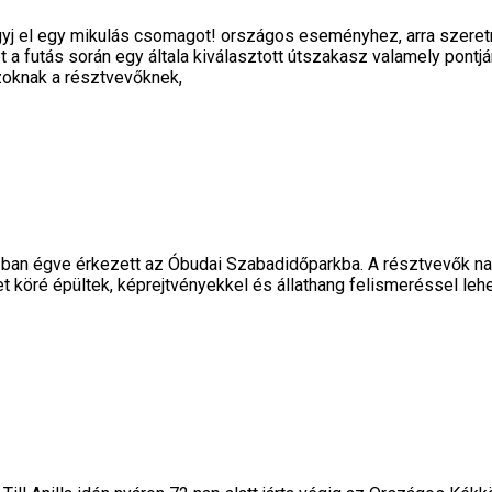
j el egy mikulás csomagot! országos eseményhez, arra szeretné
 futás során egy általa kiválasztott útszakasz valamely pontj
zoknak a résztvevőknek,
lázban égve érkezett az Óbudai Szabadidőparkba. A résztvevők n
net köré épültek, képrejtvényekkel és állathang felismeréssel leh