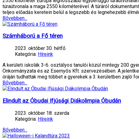
2550 kilométer Európa leghosszabb egybefüggő túraútvonalán T
túraútvonala a maga 2550 kilométerével. A túráról dokumentum
teljes előadás keretein belül a legszebb és legnehezebb élmé
Bővebben...
Számháború a Fő téren
2023. október 30. hétfő
Kategória:
Híreink
A kerületi iskolák 3-6. osztályos tanulói közül mintegy 200 
Önkormányzata és az Esernyős Kft. szervezésében. A jelentkez
óráján tudhattak meg többet a gyerekek a 3. kerületben zajló fo
Bővebben...
Elindult az Óbudai Ifjúsági Diákolimpia Óbudán
2023. október 18. szerda
Kategória:
Híreink
Bővebben...