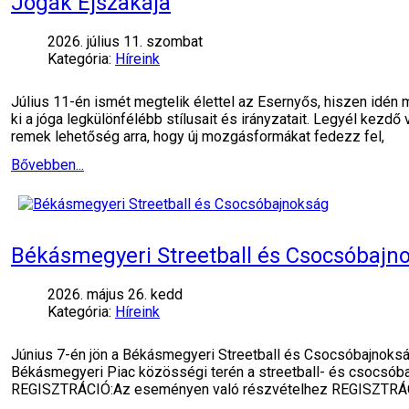
Jógák Éjszakája
2026. július 11. szombat
Kategória:
Híreink
Július 11-én ismét megtelik élettel az Esernyős, hiszen idén
ki a jóga legkülönfélébb stílusait és irányzatait. Legyél kezdő
remek lehetőség arra, hogy új mozgásformákat fedezz fel,
Bővebben...
Békásmegyeri Streetball és Csocsóbajn
2026. május 26. kedd
Kategória:
Híreink
Június 7-én jön a Békásmegyeri Streetball és Csocsóbajnokság
Békásmegyeri Piac közösségi terén a streetball- és csocsóba
REGISZTRÁCIÓ:Az eseményen való részvételhez REGISZTRÁ