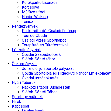
Kerékpárkölcsönzés
Korcsolya
Műfüves foci
Nordic Walking
Tenisz
Rendezvények
Pünkösdfürdői Családi Futónap
Tour de Óbuda
Családi Vizes Sportnapot
Terepfutó és Túrafesztivál
Létesítményeink
Óbudai Szabadidőpark
Siófok-Sóstó tábor
Önkormányzat
Jó tanuló, jó sportoló pályázat
Óbuda Sportolója és Hidegkuti Nándor Emlékplaket
Óvodai úszásoktatás
Nyári Táborok
Napközis tábor Budapesten
Siófok-Sóstói Tábor
Sportegyesületek
Hírek
Kapcsolat
Munkatársak