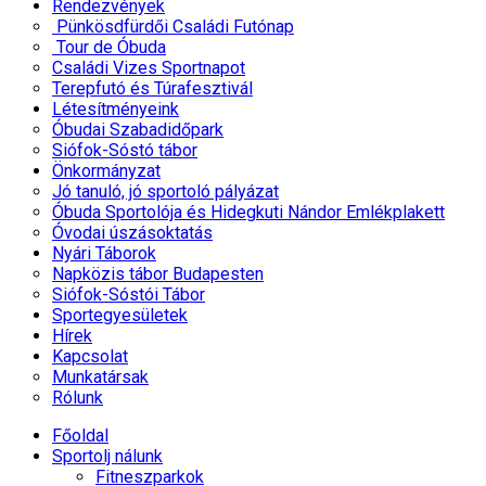
Rendezvények
Pünkösdfürdői Családi Futónap
Tour de Óbuda
Családi Vizes Sportnapot
Terepfutó és Túrafesztivál
Létesítményeink
Óbudai Szabadidőpark
Siófok-Sóstó tábor
Önkormányzat
Jó tanuló, jó sportoló pályázat
Óbuda Sportolója és Hidegkuti Nándor Emlékplakett
Óvodai úszásoktatás
Nyári Táborok
Napközis tábor Budapesten
Siófok-Sóstói Tábor
Sportegyesületek
Hírek
Kapcsolat
Munkatársak
Rólunk
Főoldal
Sportolj nálunk
Fitneszparkok