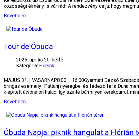
Kerékpárosklub Észak-budai Területi Szervezete és az Esernyős
közösségi élmény is vár rád! A rendezvény célja, hogy megmu
Bővebben...
Tour de Óbuda
2026. április 20. hétfő
Kategória:
Híreink
MÁJUS 31. | VASÁRNAP8:00 – 16:00Gyarmati Dezső Szabadidőpa
bringás esemény! Pattanj nyeregbe, és fedezd fel a Duna ment
kiépített útvonalon halad, így szinte bármilyen kerékpárral, min
Bővebben...
Óbuda Napja: piknik hangulat a Flórián 