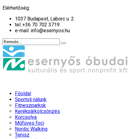
év
hónap
év
hónap
Elérhetőség:
1037 Budapest, Laborc u. 2.
tel.:
+36 70 702 3719
e-mail: info@esernyos.hu
Főoldal
Sportolj nálunk
Fitneszparkok
Kerékpárkölcsönzés
Korcsolya
Műfüves foci
Nordic Walking
Tenisz