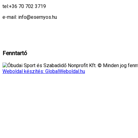
tel:
+36 70 702 3719
e-mail: info@esernyos.hu
A weboldalon cookie-kat használunk, hogy biztonságos böngészés mellett 
Rendben!
Fenntartó
Óbudai Sport és Szabadidő Nonprofit Kft. © Minden jog fennt
Weboldal készítés: GlobalWeboldal.hu