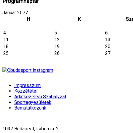
Programnaptár
Január 2077
H
K
Sz
4
5
6
11
12
13
18
19
20
25
26
27
Impresszum
Közzététel
Adatkezelési Szabályzat
Sportegyesületek
Bemutatkozunk
1037 Budapest, Laborc u. 2.