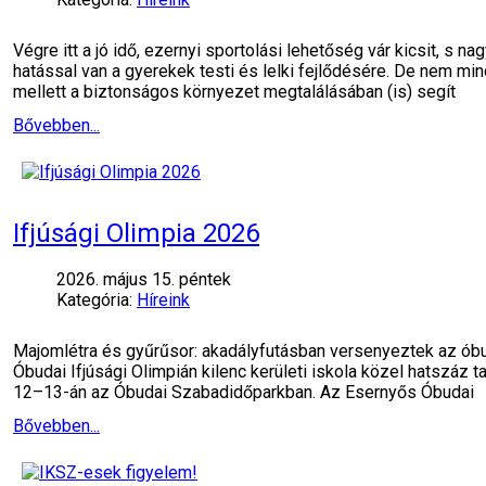
Végre itt a jó idő, ezernyi sportolási lehetőség vár kicsit, s
hatással van a gyerekek testi és lelki fejlődésére. De nem mi
mellett a biztonságos környezet megtalálásában (is) segít
Bővebben...
Ifjúsági Olimpia 2026
2026. május 15. péntek
Kategória:
Híreink
Majomlétra és gyűrűsor: akadályfutásban versenyeztek az óbu
Óbudai Ifjúsági Olimpián kilenc kerületi iskola közel hatszáz t
12–13-án az Óbudai Szabadidőparkban. Az Esernyős Óbudai
Bővebben...