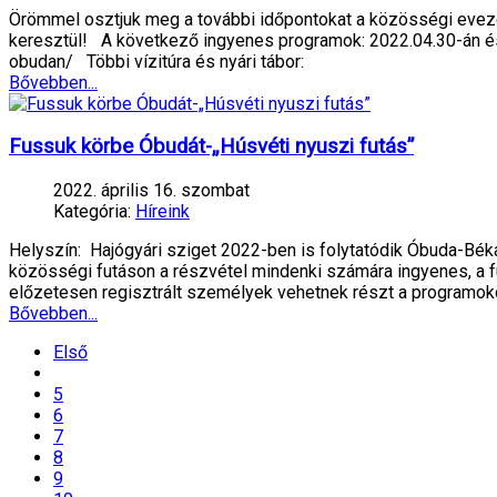
Örömmel osztjuk meg a további időpontokat a közösségi evez
keresztül! A következő ingyenes programok: 2022.04.30-án és 2
obudan/ Többi vízitúra és nyári tábor:
Bővebben...
Fussuk körbe Óbudát-„Húsvéti nyuszi futás”
2022. április 16. szombat
Kategória:
Híreink
Helyszín: Hajógyári sziget 2022-ben is folytatódik Óbuda-Bé
közösségi futáson a részvétel mindenki számára ingyenes, a fu
előzetesen regisztrált személyek vehetnek részt a programo
Bővebben...
Első
5
6
7
8
9