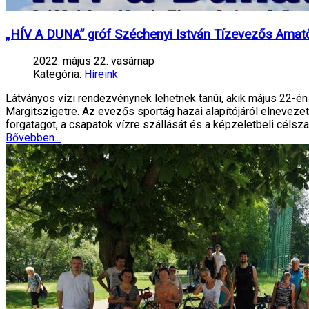
„HÍV A DUNA” gróf Széchenyi István Tízevezős Ama
2022. május 22. vasárnap
Kategória:
Híreink
Látványos vízi rendezvénynek lehetnek tanúi, akik május 22-én dé
Margitszigetre. Az evezős sportág hazai alapítójáról elnevezet
forgatagot, a csapatok vízre szállását és a képzeletbeli célsz
Bővebben...