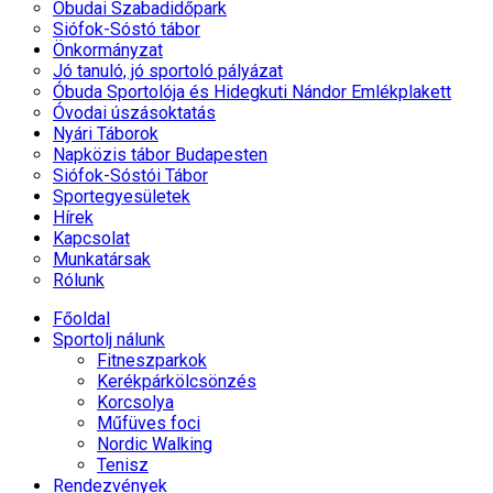
Óbudai Szabadidőpark
Siófok-Sóstó tábor
Önkormányzat
Jó tanuló, jó sportoló pályázat
Óbuda Sportolója és Hidegkuti Nándor Emlékplakett
Óvodai úszásoktatás
Nyári Táborok
Napközis tábor Budapesten
Siófok-Sóstói Tábor
Sportegyesületek
Hírek
Kapcsolat
Munkatársak
Rólunk
Főoldal
Sportolj nálunk
Fitneszparkok
Kerékpárkölcsönzés
Korcsolya
Műfüves foci
Nordic Walking
Tenisz
Rendezvények