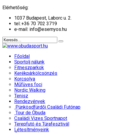
év
hónap
év
hónap
Elérhetőség:
1037 Budapest, Laborc u. 2.
tel.:
+36 70 702 3719
e-mail: info@esernyos.hu
Főoldal
Sportolj nálunk
Fitneszparkok
Kerékpárkölcsönzés
Korcsolya
Műfüves foci
Nordic Walking
Tenisz
Rendezvények
Pünkösdfürdői Családi Futónap
Tour de Óbuda
Családi Vizes Sportnapot
Terepfutó és Túrafesztivál
Létesítményeink