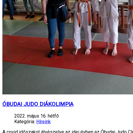
ÓBUDAI JUDO DIÁKOLIMPIA
2022. május 16. hétfő
Kategória:
Híreink
A covid időszakot átvészelve az idei évben az Óbudai Judo C