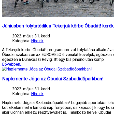
Júniusban folytatódik a Tekerjük körbe Óbudát! keré
2022. május 31. kedd
Kategória:
Híreink
A Tekerjük körbe Óbudát! programsorozat folytatása alkalmával
Óbudai szakaszon az EUROVELO 6 vonalát követjük, egészen a Me
egészen a Dunakeszi Révig. Itt egy kis pihenő után komp
Bővebben...
Naplemente Jóga az Óbudai Szabadidőparkban!
2022. május 31. kedd
Kategória:
Híreink
Naplemete Jóga a Szabadidőparkban! Legújabb sportolási lehe
két alkalommal a lemenő nap fényében, és kapcsolj ki egy hoss
akár újonnan érkező résztvevőket is. Találkozó helye: Óbudai