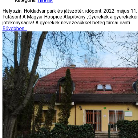
Kategória:
Híreink
Helyszín: Holdudvar park és játszótér, időpont: 2022. május 1
Futáson! A Magyar Hospice Alapítvány „Gyerekek a gyerekekért”
jótékonyságra! A gyerekek nevezésükkel beteg társai iránti
Bővebben...