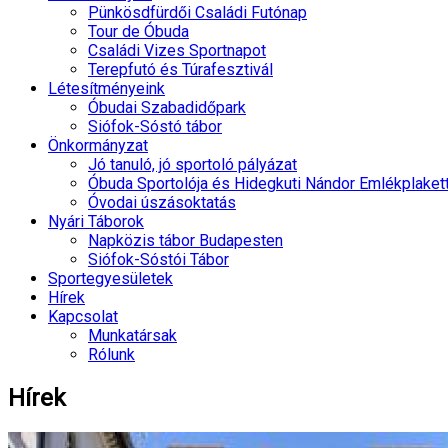
Pünkösdfürdői Családi Futónap
Tour de Óbuda
Családi Vizes Sportnapot
Terepfutó és Túrafesztivál
Létesítményeink
Óbudai Szabadidőpark
Siófok-Sóstó tábor
Önkormányzat
Jó tanuló, jó sportoló pályázat
Óbuda Sportolója és Hidegkuti Nándor Emlékplaket
Óvodai úszásoktatás
Nyári Táborok
Napközis tábor Budapesten
Siófok-Sóstói Tábor
Sportegyesületek
Hírek
Kapcsolat
Munkatársak
Rólunk
Hírek