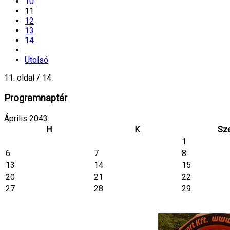
10
11
12
13
14
Utolsó
11. oldal / 14
Programnaptár
Április 2043
H
K
Sz
1
6
7
8
13
14
15
20
21
22
27
28
29