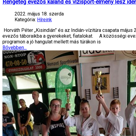
Rengeteg evezős kaland és vízisport-élmény lesz idén
2022. május 18. szerda
Kategória:
Híreink
Horváth Péter „Kisindián” és az Indián-vízitúra csapata május
evezős táboraikba a gyerekeket, fiatalokat. A közösségi evezés
programon a jó hangulat mellett más túrákon is
Bővebben...