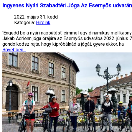
Ingyenes Nyári Szabadtéri Jóga Az Esernyős udvarán
2022. május 31. kedd
Kategória:
Híreink
‘Engedd be a nyári napsütést’ címmel egy dinamikus mellkasnyit
Jakab Adrienn jóga órájára az Esernyős udvarába 2022. június 
gondolkodsz rajta, hogy kipróbálnád a jógát, gyere akkor, ha
Bővebben...