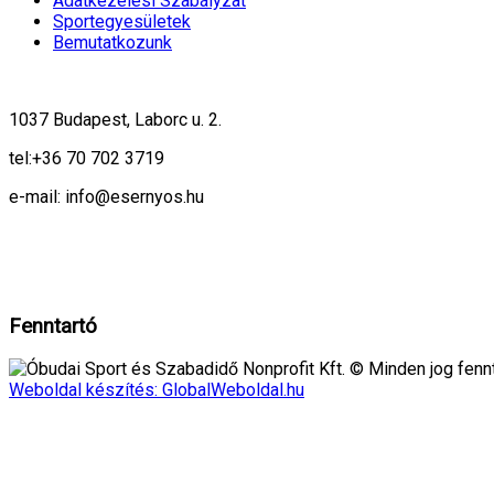
Adatkezelési Szabályzat
Sportegyesületek
Bemutatkozunk
1037 Budapest, Laborc u. 2.
tel:
+36 70 702 3719
e-mail: info@esernyos.hu
A weboldalon cookie-kat használunk, hogy biztonságos böngészés mellett 
Rendben!
Fenntartó
Óbudai Sport és Szabadidő Nonprofit Kft. © Minden jog fennt
Weboldal készítés: GlobalWeboldal.hu