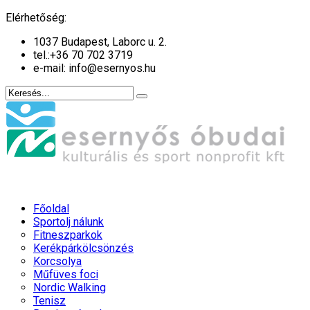
év
hónap
év
hónap
Elérhetőség:
1037 Budapest, Laborc u. 2.
tel.:
+36 70 702 3719
e-mail: info@esernyos.hu
Főoldal
Sportolj nálunk
Fitneszparkok
Kerékpárkölcsönzés
Korcsolya
Műfüves foci
Nordic Walking
Tenisz