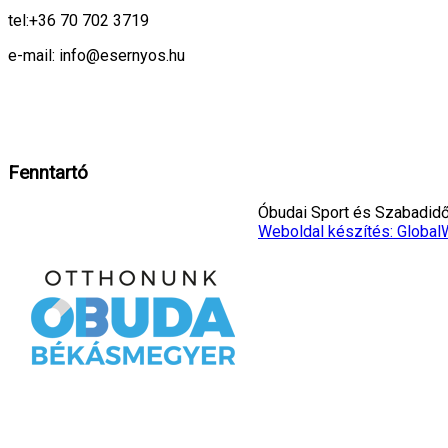
tel:
+36 70 702 3719
e-mail: info@esernyos.hu
A weboldalon cookie-kat használunk, hogy biztonságos böngészés mellett 
Rendben!
Fenntartó
Óbudai Sport és Szabadidő 
Weboldal készítés: Global