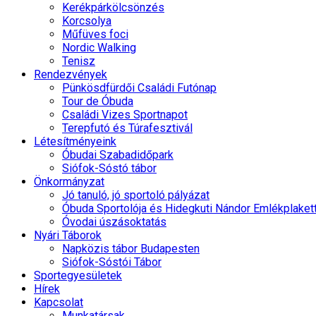
Kerékpárkölcsönzés
Korcsolya
Műfüves foci
Nordic Walking
Tenisz
Rendezvények
Pünkösdfürdői Családi Futónap
Tour de Óbuda
Családi Vizes Sportnapot
Terepfutó és Túrafesztivál
Létesítményeink
Óbudai Szabadidőpark
Siófok-Sóstó tábor
Önkormányzat
Jó tanuló, jó sportoló pályázat
Óbuda Sportolója és Hidegkuti Nándor Emlékplaket
Óvodai úszásoktatás
Nyári Táborok
Napközis tábor Budapesten
Siófok-Sóstói Tábor
Sportegyesületek
Hírek
Kapcsolat
Munkatársak