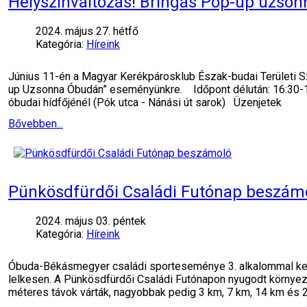
Helyszínváltozás! Bringás Pop-up uzsonn
2024. május 27. hétfő
Kategória:
Híreink
Június 11-én a Magyar Kerékpárosklub Észak-budai Területi S
up Uzsonna Óbudán” eseményünkre. Időpont délután: 16:30-18
óbudai hídfőjénél (Pók utca - Nánási út sarok) Üzenjetek
Bővebben...
Pünkösdfürdői Családi Futónap beszám
2024. május 03. péntek
Kategória:
Híreink
Óbuda-Békásmegyer családi sporteseménye 3. alkalommal kerü
lelkesen. A Pünkösdfürdői Családi Futónapon nyugodt környeze
méteres távok várták, nagyobbak pedig 3 km, 7 km, 14 km és 