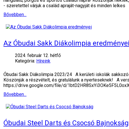
hangulatú, pörgős és sportos családi napra! Köszönjük nektek,
- szeretettel várjuk a család apraját-nagyját és minden lelkes
Bővebben...
Az Óbudai Sakk Diákolimpia eredménye
2024. február 12. hétfő
Kategória:
Híreink
Óbudai Sakk Diákolimpia 2023/24 A kerületi iskolák sakkozói
Köszönjük a részvételt, és gratulálunk a nyerteseknek! A verse
https://drive.google.com/file/d/1btD2HR8SxYi3OKe5F5L0o
Bővebben...
Óbudai Steel Darts és Csocsó Bajnokság