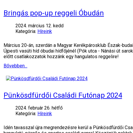
Bringás pop-up reggeli Óbudán
2024. március 12. kedd
Kategória:
Híreink
Március 20-án, szerdán a Magyar Kerékpárosklub Észak-budai
Újpesti vasúti híd óbudai hídfőjénél (Pók utca - Nánási út sa
előtt csatlakozzatok hozzánk egy hangulatos reggelire!
Bővebben...
Pünkösdfürdői Családi Futónap 2024
2024. február 26. hétfő
Kategória:
Híreink
Idén tavasszal újra megrendezésre kerül a Pünkösdfürdői Csal