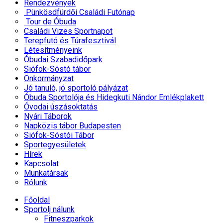
Rendezvények
Pünkösdfürdői Családi Futónap
Tour de Óbuda
Családi Vizes Sportnapot
Terepfutó és Túrafesztivál
Létesítményeink
Óbudai Szabadidőpark
Siófok-Sóstó tábor
Önkormányzat
Jó tanuló, jó sportoló pályázat
Óbuda Sportolója és Hidegkuti Nándor Emlékplakett
Óvodai úszásoktatás
Nyári Táborok
Napközis tábor Budapesten
Siófok-Sóstói Tábor
Sportegyesületek
Hírek
Kapcsolat
Munkatársak
Rólunk
Főoldal
Sportolj nálunk
Fitneszparkok