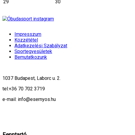
29
30
Impresszum
Közzététel
Adatkezelési Szabályzat
Sportegyesületek
Bemutatkozunk
1037 Budapest, Laborc u. 2.
tel:
+36 70 702 3719
e-mail: info@esernyos.hu
A weboldalon cookie-kat használunk, hogy biztonságos böngészés mellett 
Rendben!
Fenntartó