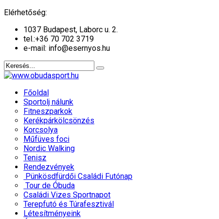
év
hónap
év
hónap
Elérhetőség:
1037 Budapest, Laborc u. 2.
tel.:
+36 70 702 3719
e-mail: info@esernyos.hu
Főoldal
Sportolj nálunk
Fitneszparkok
Kerékpárkölcsönzés
Korcsolya
Műfüves foci
Nordic Walking
Tenisz
Rendezvények
Pünkösdfürdői Családi Futónap
Tour de Óbuda
Családi Vizes Sportnapot
Terepfutó és Túrafesztivál
Létesítményeink