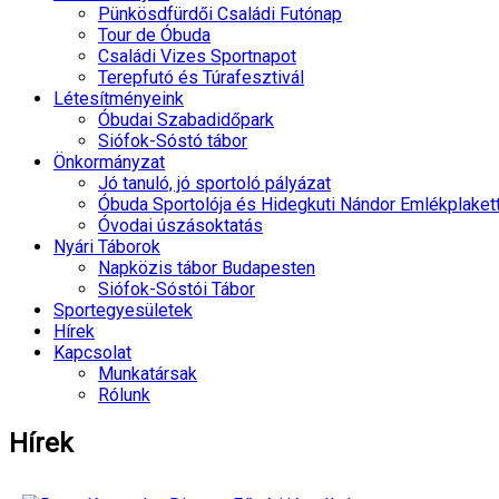
Pünkösdfürdői Családi Futónap
Tour de Óbuda
Családi Vizes Sportnapot
Terepfutó és Túrafesztivál
Létesítményeink
Óbudai Szabadidőpark
Siófok-Sóstó tábor
Önkormányzat
Jó tanuló, jó sportoló pályázat
Óbuda Sportolója és Hidegkuti Nándor Emlékplaket
Óvodai úszásoktatás
Nyári Táborok
Napközis tábor Budapesten
Siófok-Sóstói Tábor
Sportegyesületek
Hírek
Kapcsolat
Munkatársak
Rólunk
Hírek