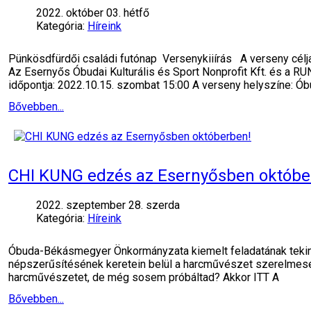
2022. október 03. hétfő
Kategória:
Híreink
Pünkösdfürdői családi futónap Versenykiiírás A verseny célja:
Az Esernyős Óbudai Kulturális és Sport Nonprofit Kft. és a
időpontja: 2022.10.15. szombat 15:00 A verseny helyszíne: Ób
Bővebben...
CHI KUNG edzés az Esernyősben októbe
2022. szeptember 28. szerda
Kategória:
Híreink
Óbuda-Békásmegyer Önkormányzata kiemelt feladatának tekinti,
népszerűsítésének keretein belül a harcművészet szerelmese
harcművészetet, de még sosem próbáltad? Akkor ITT A
Bővebben...