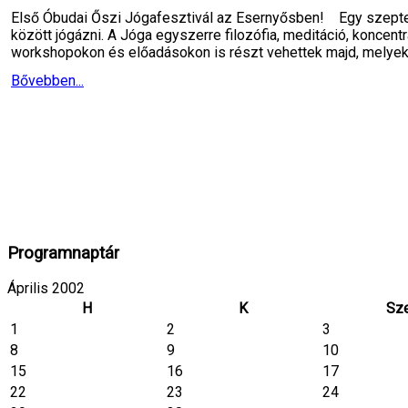
Első Óbudai Őszi Jógafesztivál az Esernyősben! Egy szeptem
között jógázni. A Jóga egyszerre filozófia, meditáció, koncent
workshopokon és előadásokon is részt vehettek majd, melyek
Bővebben...
Programnaptár
Április 2002
H
K
Sz
1
2
3
8
9
10
15
16
17
22
23
24