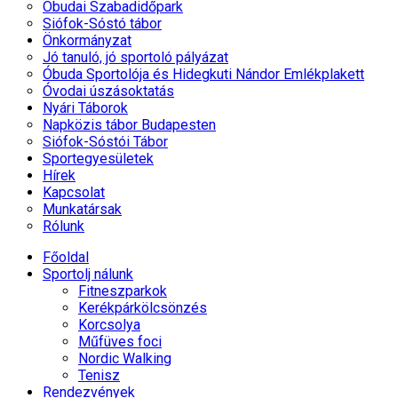
Óbudai Szabadidőpark
Siófok-Sóstó tábor
Önkormányzat
Jó tanuló, jó sportoló pályázat
Óbuda Sportolója és Hidegkuti Nándor Emlékplakett
Óvodai úszásoktatás
Nyári Táborok
Napközis tábor Budapesten
Siófok-Sóstói Tábor
Sportegyesületek
Hírek
Kapcsolat
Munkatársak
Rólunk
Főoldal
Sportolj nálunk
Fitneszparkok
Kerékpárkölcsönzés
Korcsolya
Műfüves foci
Nordic Walking
Tenisz
Rendezvények