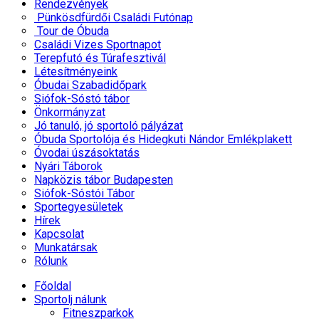
Rendezvények
Pünkösdfürdői Családi Futónap
Tour de Óbuda
Családi Vizes Sportnapot
Terepfutó és Túrafesztivál
Létesítményeink
Óbudai Szabadidőpark
Siófok-Sóstó tábor
Önkormányzat
Jó tanuló, jó sportoló pályázat
Óbuda Sportolója és Hidegkuti Nándor Emlékplakett
Óvodai úszásoktatás
Nyári Táborok
Napközis tábor Budapesten
Siófok-Sóstói Tábor
Sportegyesületek
Hírek
Kapcsolat
Munkatársak
Rólunk
Főoldal
Sportolj nálunk
Fitneszparkok