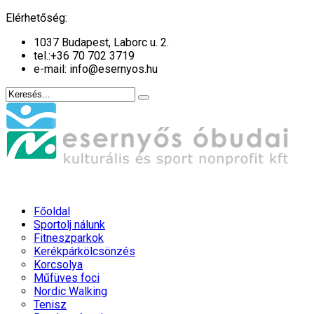
év
hónap
év
hónap
Elérhetőség:
1037 Budapest, Laborc u. 2.
tel.:
+36 70 702 3719
e-mail: info@esernyos.hu
Főoldal
Sportolj nálunk
Fitneszparkok
Kerékpárkölcsönzés
Korcsolya
Műfüves foci
Nordic Walking
Tenisz