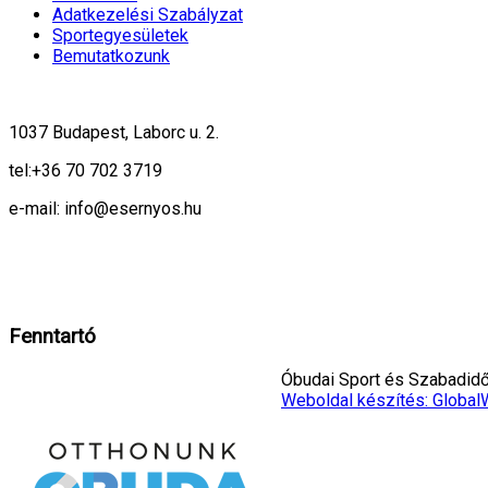
Adatkezelési Szabályzat
Sportegyesületek
Bemutatkozunk
1037 Budapest, Laborc u. 2.
tel:
+36 70 702 3719
e-mail: info@esernyos.hu
A weboldalon cookie-kat használunk, hogy biztonságos böngészés mellett 
Rendben!
Fenntartó
Óbudai Sport és Szabadidő 
Weboldal készítés: Global