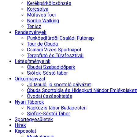
Kerékpárkölcsönzés
Korcsolya
Műfüves foci
Nordic Walking
Tenisz
Rendezvények
Pünkösdfürdői Családi Futónap
Tour de Óbuda
Családi Vizes Sportnapot
Terepfutó és Túrafesztivál
Létesítményeink
Óbudai Szabadidőpark
Siófok-Sóstó tábor
Önkormányzat
Jó tanuló, jó sportoló pályázat
Óbuda Sportolója és Hidegkuti Nándor Emlékplaket
Óvodai úszásoktatás
Nyári Táborok
Napközis tábor Budapesten
Siófok-Sóstói Tábor
Sportegyesületek
Hírek
Kapcsolat
Munkatársak