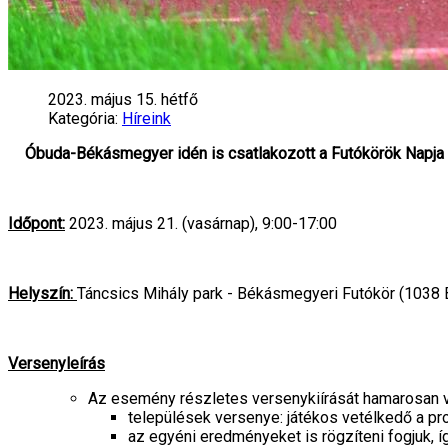
2023. május 15. hétfő
Kategória:
Híreink
Óbuda-Békásmegyer idén is csatlakozott a Futókörök Napja
Időpont:
2023. május 21. (vasárnap), 9:00-17:00
Helyszín:
Táncsics Mihály park - Békásmegyeri Futókör (1038 B
Versenyleírás
Az esemény részletes versenykiírását hamarosan vég
települések versenye: játékos vetélkedő a pro
az egyéni eredményeket is rögzíteni fogjuk, í