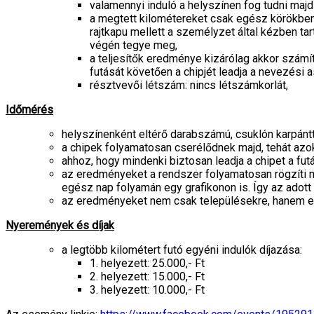
valamennyi induló a helyszínen fog tudni ma
a megtett kilométereket csak egész körökben 
rajtkapu mellett a személyzet által kézben ta
végén tegye meg,
a teljesítők eredménye kizárólag akkor számít
futását követően a chipjét leadja a nevezési a
résztvevői létszám: nincs létszámkorlát,
Időmérés
helyszínenként eltérő darabszámú, csuklón karpántt
a chipek folyamatosan cserélődnek majd, tehát azokat
ahhoz, hogy mindenki biztosan leadja a chipet a fut
az eredményeket a rendszer folyamatosan rögzíti ma
egész nap folyamán egy grafikonon is. Így az adott 
az eredményeket nem csak településekre, hanem egy
Nyeremények és díjak
a legtöbb kilométert futó egyéni indulók díjazása:
1. helyezett: 25.000,- Ft
2. helyezett: 15.000,- Ft
3. helyezett: 10.000,- Ft