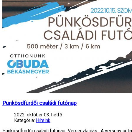
Pünkösdfürdői családi futónap
2022. október 03. hétfő
Kategória:
Híreink
Pünkösdfürdői családi futónap Versenykiiírás A verseny célja: