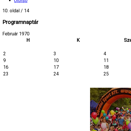
Utolsó
10. oldal / 14
Programnaptár
Február 1970
H
K
Sz
2
3
4
9
10
11
16
17
18
23
24
25