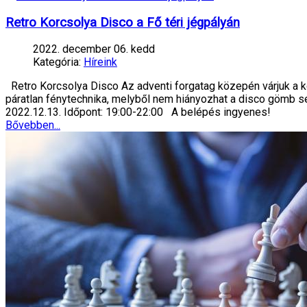
Retro Korcsolya Disco a Fő téri jégpályán
2022. december 06. kedd
Kategória:
Híreink
Retro Korcsolya Disco Az adventi forgatag közepén várjuk a ko
páratlan fénytechnika, melyből nem hiányozhat a disco gömb sem
2022.12.13. Időpont: 19:00-22:00 A belépés ingyenes!
Bővebben...