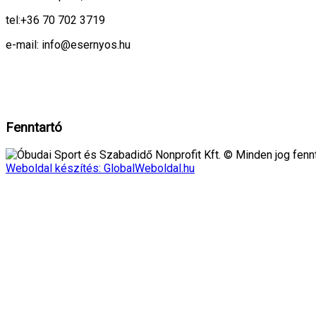
tel:
+36 70 702 3719
e-mail: info@esernyos.hu
A weboldalon cookie-kat használunk, hogy biztonságos böngészés mellett 
Rendben!
Fenntartó
Óbudai Sport és Szabadidő Nonprofit Kft. © Minden jog fennt
Weboldal készítés: GlobalWeboldal.hu