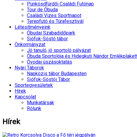
Pünkösdfürdői Családi Futónap
Tour de Óbuda
Családi Vizes Sportnapot
Terepfutó és Túrafesztivál
Létesítményeink
Óbudai Szabadidőpark
Siófok-Sóstó tábor
Önkormányzat
Jó tanuló, jó sportoló pályázat
Óbuda Sportolója és Hidegkuti Nándor Emlékplaket
Óvodai úszásoktatás
Nyári Táborok
Napközis tábor Budapesten
Siófok-Sóstói Tábor
Sportegyesületek
Hírek
Kapcsolat
Munkatársak
Rólunk
Hírek