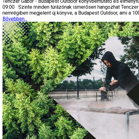
Tenczer Gábor - Budapest Outdoor könyvbemutató és élménytú
09:00 Szinte minden túrázónak ismerősen hangozhat Tenczer Gá
nemrégiben megjelent új könyve, a Budapest Outdoor, ami a 1
Bővebben...