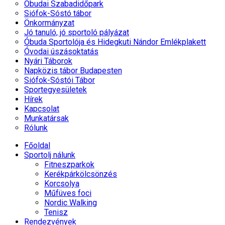
Óbudai Szabadidőpark
Siófok-Sóstó tábor
Önkormányzat
Jó tanuló, jó sportoló pályázat
Óbuda Sportolója és Hidegkuti Nándor Emlékplakett
Óvodai úszásoktatás
Nyári Táborok
Napközis tábor Budapesten
Siófok-Sóstói Tábor
Sportegyesületek
Hírek
Kapcsolat
Munkatársak
Rólunk
Főoldal
Sportolj nálunk
Fitneszparkok
Kerékpárkölcsönzés
Korcsolya
Műfüves foci
Nordic Walking
Tenisz
Rendezvények