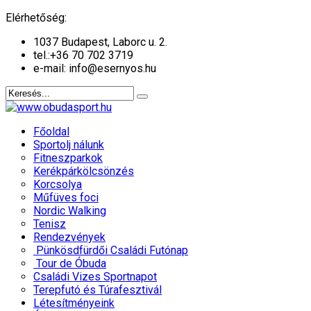
év
hónap
év
hónap
Elérhetőség:
1037 Budapest, Laborc u. 2.
tel.:
+36 70 702 3719
e-mail: info@esernyos.hu
Főoldal
Sportolj nálunk
Fitneszparkok
Kerékpárkölcsönzés
Korcsolya
Műfüves foci
Nordic Walking
Tenisz
Rendezvények
Pünkösdfürdői Családi Futónap
Tour de Óbuda
Családi Vizes Sportnapot
Terepfutó és Túrafesztivál
Létesítményeink