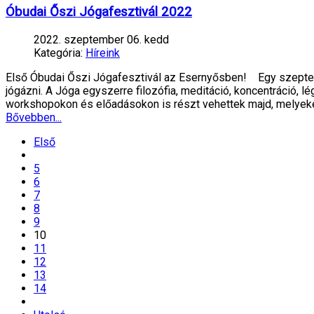
Óbudai Őszi Jógafesztivál 2022
2022. szeptember 06. kedd
Kategória:
Híreink
Első Óbudai Őszi Jógafesztivál az Esernyősben! Egy szeptemb
jógázni. A Jóga egyszerre filozófia, meditáció, koncentráció, l
workshopokon és előadásokon is részt vehettek majd, melyeke
Bővebben...
Első
5
6
7
8
9
10
11
12
13
14