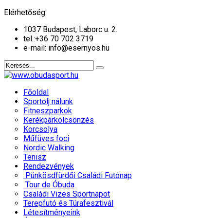
év
hónap
év
hónap
Elérhetőség:
1037 Budapest, Laborc u. 2.
tel.:
+36 70 702 3719
e-mail: info@esernyos.hu
Főoldal
Sportolj nálunk
Fitneszparkok
Kerékpárkölcsönzés
Korcsolya
Műfüves foci
Nordic Walking
Tenisz
Rendezvények
Pünkösdfürdői Családi Futónap
Tour de Óbuda
Családi Vizes Sportnapot
Terepfutó és Túrafesztivál
Létesítményeink