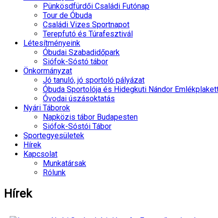
Pünkösdfürdői Családi Futónap
Tour de Óbuda
Családi Vizes Sportnapot
Terepfutó és Túrafesztivál
Létesítményeink
Óbudai Szabadidőpark
Siófok-Sóstó tábor
Önkormányzat
Jó tanuló, jó sportoló pályázat
Óbuda Sportolója és Hidegkuti Nándor Emlékplaket
Óvodai úszásoktatás
Nyári Táborok
Napközis tábor Budapesten
Siófok-Sóstói Tábor
Sportegyesületek
Hírek
Kapcsolat
Munkatársak
Rólunk
Hírek