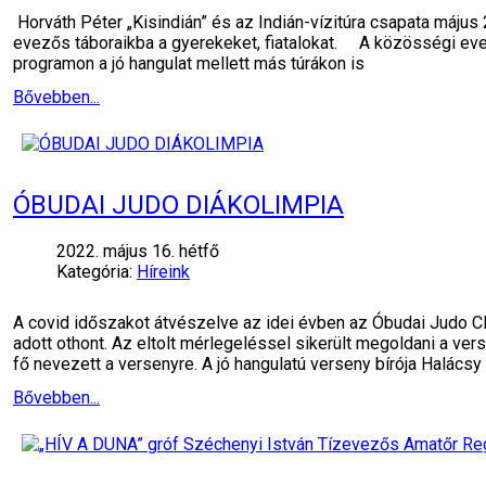
Horváth Péter „Kisindián” és az Indián-vízitúra csapata május
evezős táboraikba a gyerekeket, fiatalokat. A közösségi evezés
programon a jó hangulat mellett más túrákon is
Bővebben...
ÓBUDAI JUDO DIÁKOLIMPIA
2022. május 16. hétfő
Kategória:
Híreink
A covid időszakot átvészelve az idei évben az Óbudai Judo 
adott othont. Az eltolt mérlegeléssel sikerült megoldani a v
fő nevezett a versenyre. A jó hangulatú verseny bírója Halácsy 
Bővebben...