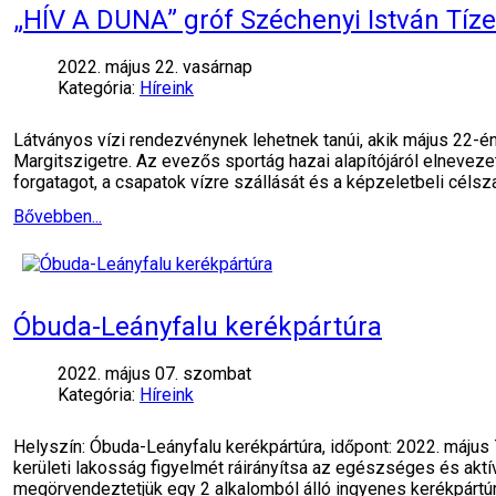
„HÍV A DUNA” gróf Széchenyi István Tí
2022. május 22. vasárnap
Kategória:
Híreink
Látványos vízi rendezvénynek lehetnek tanúi, akik május 22-én d
Margitszigetre. Az evezős sportág hazai alapítójáról elneveze
forgatagot, a csapatok vízre szállását és a képzeletbeli célsz
Bővebben...
Óbuda-Leányfalu kerékpártúra
2022. május 07. szombat
Kategória:
Híreink
Helyszín: Óbuda-Leányfalu kerékpártúra, időpont: 2022. május
kerületi lakosság figyelmét ráirányítsa az egészséges és akt
megörvendeztetjük egy 2 alkalomból álló ingyenes kerékpártúr