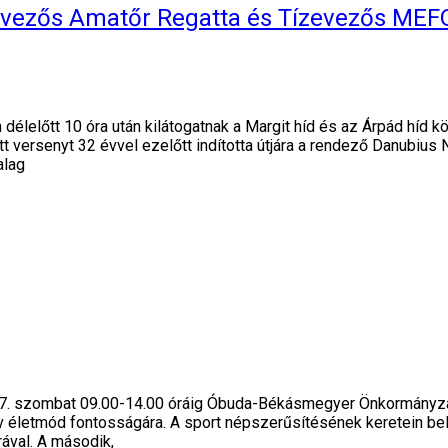
zevezős Amatőr Regatta és Tízevezős MEF
élelőtt 10 óra után kilátogatnak a Margit híd és az Árpád híd köz
tt versenyt 32 évvel ezelőtt indította útjára a rendező Danubiu
alag
 7. szombat 09.00-14.00 óráig Óbuda-Békásmegyer Önkormányzata 
ív életmód fontosságára. A sport népszerűsítésének keretein be
ával. A második,