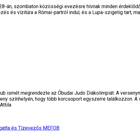
 28-án, szombaton közösségi evezésre hívnak minden érdeklődőt,
 és vízitúra a Római-partról indul, és a Lupa-szigetig tart, maj
Club ismét megrendezte az Óbudai Judo Diákolimpiát. A versen
erseny színhelyén, hogy több korcsoport egyszerre találkozzon.
Attila