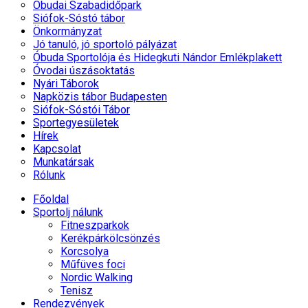
Óbudai Szabadidőpark
Siófok-Sóstó tábor
Önkormányzat
Jó tanuló, jó sportoló pályázat
Óbuda Sportolója és Hidegkuti Nándor Emlékplakett
Óvodai úszásoktatás
Nyári Táborok
Napközis tábor Budapesten
Siófok-Sóstói Tábor
Sportegyesületek
Hírek
Kapcsolat
Munkatársak
Rólunk
Főoldal
Sportolj nálunk
Fitneszparkok
Kerékpárkölcsönzés
Korcsolya
Műfüves foci
Nordic Walking
Tenisz
Rendezvények