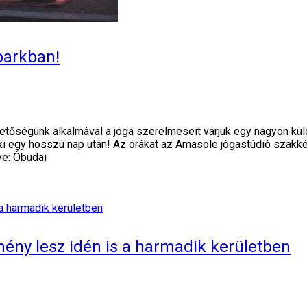
parkban!
tőségünk alkalmával a jóga szerelmeseit várjuk egy nagyon kül
i egy hosszú nap után! Az órákat az Amasole jógastúdió szakkép
ye: Óbudai
ény lesz idén is a harmadik kerületben