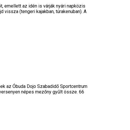
 emellett az idén is várják nyári napközis
d vissza (tengeri kajakban, túrakenuban). A
ynek az Óbuda Dojo Szabadidő Sportcentrum
 A versenyen népes mezőny gyűlt össze. 66