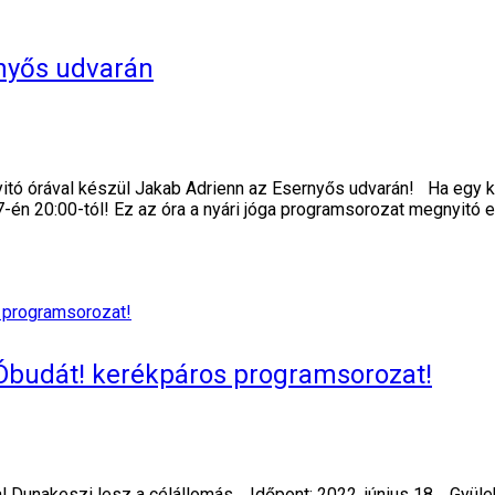
rnyős udvarán
tó órával készül Jakab Adrienn az Esernyős udvarán! Ha egy kis 
7-én 20:00-tól! Ez az óra a nyári jóga programsorozat megnyitó 
 Óbudát! kerékpáros programsorozat!
l Dunakeszi lesz a célállomás. Időpont: 2022. június 18. Gyülek