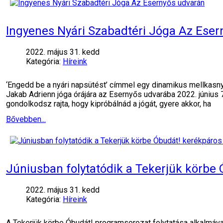
Ingyenes Nyári Szabadtéri Jóga Az Ese
2022. május 31. kedd
Kategória:
Híreink
‘Engedd be a nyári napsütést’ címmel egy dinamikus mellkasnyi
Jakab Adrienn jóga órájára az Esernyős udvarába 2022. június 
gondolkodsz rajta, hogy kipróbálnád a jógát, gyere akkor, ha
Bővebben...
Júniusban folytatódik a Tekerjük körbe
2022. május 31. kedd
Kategória:
Híreink
A Tekerjük körbe Óbudát! programsorozat folytatása alkalmáva