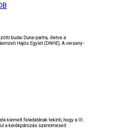
OB
ötti budai Duna-partra, illetve a
s Nemzeti Hajós Egylet (DNHE). A verseny-
kiemelt feladatának tekinti, hogy a III.
lül a kerékpározás szerelmeseit