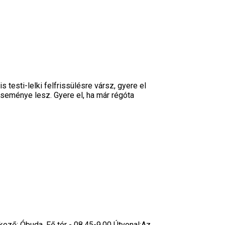
testi-lelki felfrissülésre vársz, gyere el
eseménye lesz. Gyere el, ha már régóta
ező: Óbuda, Fő tér - 08.45-9.00 Útvonal:Az