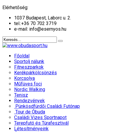
év
hónap
év
hónap
Elérhetőség:
1037 Budapest, Laborc u. 2.
tel.:
+36 70 702 3719
e-mail: info@esernyos.hu
Főoldal
Sportolj nálunk
Fitneszparkok
Kerékpárkölcsönzés
Korcsolya
Műfüves foci
Nordic Walking
Tenisz
Rendezvények
Pünkösdfürdői Családi Futónap
Tour de Óbuda
Családi Vizes Sportnapot
Terepfutó és Túrafesztivál
Létesítményeink