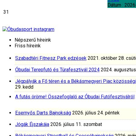
Dátum :
2026
31
Népszerű híreink
Friss híreink
Szabadtéri Fitnesz Park edzések
2021. október 28. csüt
Óbudai Terepfutó és Túrafesztivál 2024
2024. augusztus
Jégpályák a Fő téren és a Békásmegyeri Piac közösség
29. kedd
A futás öröme! Összefoglaló az Óbudai Futófesztiválról
Esernyős Darts Bajnokság
2026. július 24. péntek
Jógák Éjszakája
2026. július 11. szombat
Békásmegyeri Streetball és Csocsóbajnokság
2026. máj