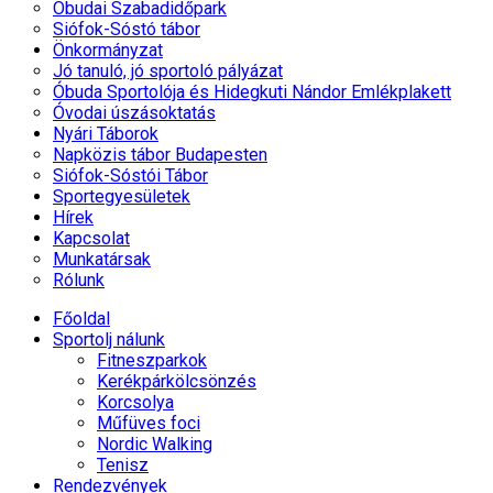
Óbudai Szabadidőpark
Siófok-Sóstó tábor
Önkormányzat
Jó tanuló, jó sportoló pályázat
Óbuda Sportolója és Hidegkuti Nándor Emlékplakett
Óvodai úszásoktatás
Nyári Táborok
Napközis tábor Budapesten
Siófok-Sóstói Tábor
Sportegyesületek
Hírek
Kapcsolat
Munkatársak
Rólunk
Főoldal
Sportolj nálunk
Fitneszparkok
Kerékpárkölcsönzés
Korcsolya
Műfüves foci
Nordic Walking
Tenisz
Rendezvények