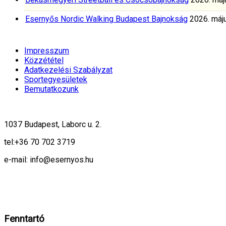
Esernyős Nordic Walking Budapest Bajnokság
2026. máju
Impresszum
Közzététel
Adatkezelési Szabályzat
Sportegyesületek
Bemutatkozunk
1037 Budapest, Laborc u. 2.
tel:
+36 70 702 3719
e-mail: info@esernyos.hu
A weboldalon cookie-kat használunk, hogy biztonságos böngészés mellett 
Rendben!
Fenntartó