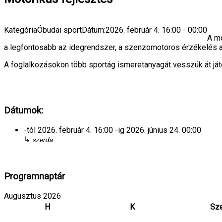
Kategória
Óbudai sport
Dátum:
2026. február 4.
16:00
-
00:00
A mo
a legfontosabb az idegrendszer, a szenzomotoros érzékelés a
A foglalkozásokon több sportág ismeretanyagát vesszük át ját
Dátumok:
-tól
2026. február 4.
16:00
-ig
2026. június 24.
00:00
↳
szerda
Programnaptár
Augusztus 2026
H
K
Sz