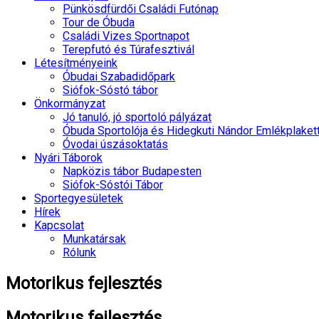
Pünkösdfürdői Családi Futónap
Tour de Óbuda
Családi Vizes Sportnapot
Terepfutó és Túrafesztivál
Létesítményeink
Óbudai Szabadidőpark
Siófok-Sóstó tábor
Önkormányzat
Jó tanuló, jó sportoló pályázat
Óbuda Sportolója és Hidegkuti Nándor Emlékplaket
Óvodai úszásoktatás
Nyári Táborok
Napközis tábor Budapesten
Siófok-Sóstói Tábor
Sportegyesületek
Hírek
Kapcsolat
Munkatársak
Rólunk
Motorikus fejlesztés
Motorikus fejlesztés