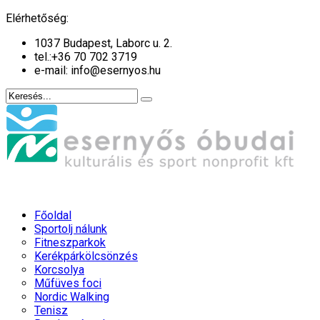
év
hónap
év
hónap
Elérhetőség:
1037 Budapest, Laborc u. 2.
tel.:
+36 70 702 3719
e-mail: info@esernyos.hu
Főoldal
Sportolj nálunk
Fitneszparkok
Kerékpárkölcsönzés
Korcsolya
Műfüves foci
Nordic Walking
Tenisz