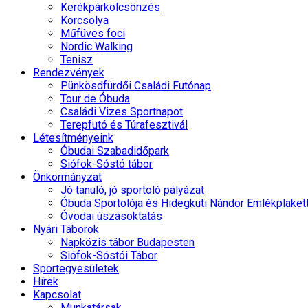
Kerékpárkölcsönzés
Korcsolya
Műfüves foci
Nordic Walking
Tenisz
Rendezvények
Pünkösdfürdői Családi Futónap
Tour de Óbuda
Családi Vizes Sportnapot
Terepfutó és Túrafesztivál
Létesítményeink
Óbudai Szabadidőpark
Siófok-Sóstó tábor
Önkormányzat
Jó tanuló, jó sportoló pályázat
Óbuda Sportolója és Hidegkuti Nándor Emlékplaket
Óvodai úszásoktatás
Nyári Táborok
Napközis tábor Budapesten
Siófok-Sóstói Tábor
Sportegyesületek
Hírek
Kapcsolat
Munkatársak