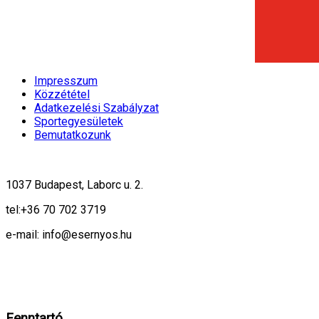
Impresszum
Közzététel
Adatkezelési Szabályzat
Sportegyesületek
Bemutatkozunk
1037 Budapest, Laborc u. 2.
tel:
+36 70 702 3719
e-mail: info@esernyos.hu
A weboldalon cookie-kat használunk, hogy biztonságos böngészés mellett 
Rendben!
Fenntartó