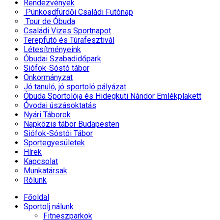
Rendezvények
Pünkösdfürdői Családi Futónap
Tour de Óbuda
Családi Vizes Sportnapot
Terepfutó és Túrafesztivál
Létesítményeink
Óbudai Szabadidőpark
Siófok-Sóstó tábor
Önkormányzat
Jó tanuló, jó sportoló pályázat
Óbuda Sportolója és Hidegkuti Nándor Emlékplakett
Óvodai úszásoktatás
Nyári Táborok
Napközis tábor Budapesten
Siófok-Sóstói Tábor
Sportegyesületek
Hírek
Kapcsolat
Munkatársak
Rólunk
Főoldal
Sportolj nálunk
Fitneszparkok