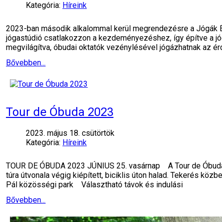
Kategória:
Híreink
2023-ban második alkalommal kerül megrendezésre a Jógák Éj
jógastúdió csatlakozzon a kezdeményezéshez, így építve a j
megvilágítva, óbudai oktatók vezénylésével jógázhatnak az ér
Bővebben...
Tour de Óbuda 2023
2023. május 18. csütörtök
Kategória:
Híreink
TOUR DE ÓBUDA 2023 JÚNIUS 25. vasárnap A Tour de Óbuda keré
túra útvonala végig kiépített, biciklis úton halad. Tekerés kö
Pál közösségi park Választható távok és indulási
Bővebben...