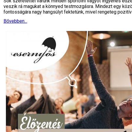
Sok szeretettel várunk minden sportolni vágyót ingyenes edz
veszik rá magukat a könnyed testmozgásra. Mindezt egy köz
fontosságára nagy hangsúlyt fektetünk, mivel rengeteg pozití
Bővebben...