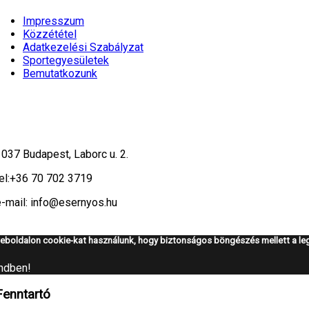
Impresszum
Közzététel
Adatkezelési Szabályzat
Sportegyesületek
Bemutatkozunk
1037 Budapest, Laborc u. 2.
el:
+36 70 702 3719
e-mail: info@esernyos.hu
eboldalon cookie-kat használunk, hogy biztonságos böngészés mellett a leg
ndben!
Fenntartó