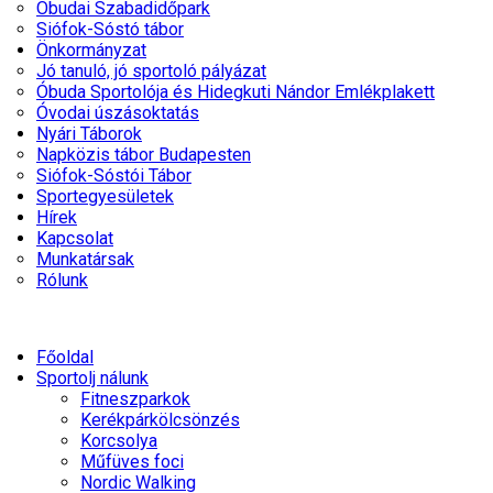
Óbudai Szabadidőpark
Siófok-Sóstó tábor
Önkormányzat
Jó tanuló, jó sportoló pályázat
Óbuda Sportolója és Hidegkuti Nándor Emlékplakett
Óvodai úszásoktatás
Nyári Táborok
Napközis tábor Budapesten
Siófok-Sóstói Tábor
Sportegyesületek
Hírek
Kapcsolat
Munkatársak
Rólunk
Főoldal
Sportolj nálunk
Fitneszparkok
Kerékpárkölcsönzés
Korcsolya
Műfüves foci
Nordic Walking