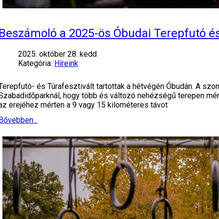
Beszámoló a 2025-ös Óbudai Terepfutó és 
2025. október 28. kedd
Kategória:
Híreink
Terepfutó- és Túrafesztivált tartottak a hétvégén Óbudán. A sz
Szabadidőparknál, hogy több és változó nehézségű terepen mérjék
az erejéhez mérten a 9 vagy 15 kilométeres távot
Bővebben...