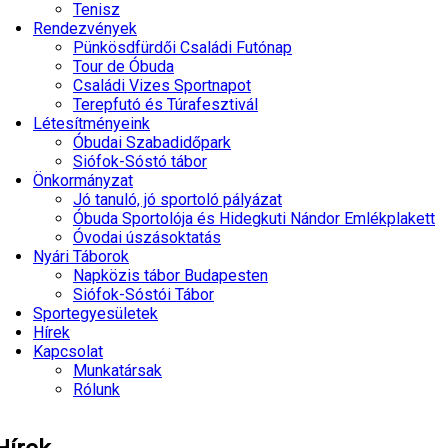
Tenisz
Rendezvények
Pünkösdfürdői Családi Futónap
Tour de Óbuda
Családi Vizes Sportnapot
Terepfutó és Túrafesztivál
Létesítményeink
Óbudai Szabadidőpark
Siófok-Sóstó tábor
Önkormányzat
Jó tanuló, jó sportoló pályázat
Óbuda Sportolója és Hidegkuti Nándor Emlékplakett
Óvodai úszásoktatás
Nyári Táborok
Napközis tábor Budapesten
Siófok-Sóstói Tábor
Sportegyesületek
Hírek
Kapcsolat
Munkatársak
Rólunk