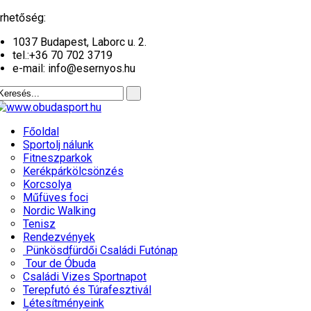
év
hónap
év
hónap
rhetőség:
1037 Budapest, Laborc u. 2.
tel.:
+36 70 702 3719
e-mail: info@esernyos.hu
Főoldal
Sportolj nálunk
Fitneszparkok
Kerékpárkölcsönzés
Korcsolya
Műfüves foci
Nordic Walking
Tenisz
Rendezvények
Pünkösdfürdői Családi Futónap
Tour de Óbuda
Családi Vizes Sportnapot
Terepfutó és Túrafesztivál
Létesítményeink