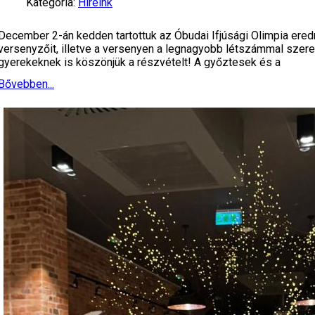
Kategória:
Híreink
December 2-án kedden tartottuk az Óbudai Ifjúsági Olimpia ere
versenyzőit, illetve a versenyen a legnagyobb létszámmal szerep
gyerekeknek is köszönjük a részvételt! A győztesek és a
Bővebben...