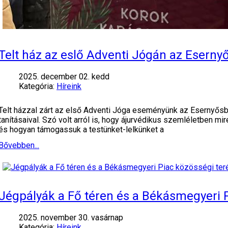
Telt ház az eslő Adventi Jógán az Eserny
2025. december 02. kedd
Kategória:
Híreink
Telt házzal zárt az első Adventi Jóga eseményünk az Esernyősbe
tanításaival. Szó volt arról is, hogy ájurvédikus szemléletben m
és hogyan támogassuk a testünket-lelkünket a
Bővebben...
Jégpályák a Fő téren és a Békásmegyeri 
2025. november 30. vasárnap
Kategória:
Híreink