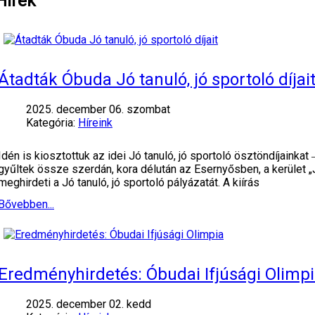
Hírek
Átadták Óbuda Jó tanuló, jó sportoló díjai
2025. december 06. szombat
Kategória:
Híreink
Idén is kiosztottuk az idei Jó tanuló, jó sportoló ösztöndíjaink
gyűltek össze szerdán, kora délután az Esernyősben, a kerület
meghirdeti a Jó tanuló, jó sportoló pályázatát. A kiírás
Bővebben...
Eredményhirdetés: Óbudai Ifjúsági Olimp
2025. december 02. kedd