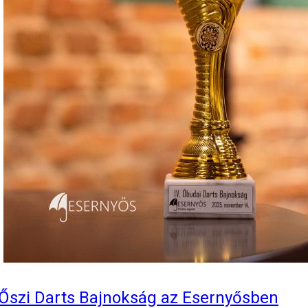
Őszi Darts Bajnokság az Esernyősben