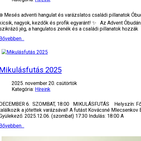
❄️ Mesés adventi hangulat és varázslatos családi pillanatok Óbu
kicsik, nagyok, kezdők és profik egyaránt! ✨ Az Advent Óbudán
szikrázó jég, a hangulatos zenék és a családi pillanatok hozzák
Bővebben...
Mikulásfutás 2025
2025. november 20. csütörtök
Kategória:
Híreink
DECEMBER 6. SZOMBAT, 18:00 MIKULÁSFUTÁS Helyszín: Fő tér
találkozik a jótettek varázsával! A futást Kovácsné Mlecsenkov
Gyülekező: 2025.12.06. (szombat) 17:30 Indulás: 18:00 A
Bővebben...