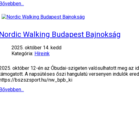
Bővebben...
Nordic Walking Budapest Bajnokság
2025. október 14. kedd
Kategória:
Híreink
2025. október 12-én az Óbudai-szigeten valósulhatott meg az ide
támogatott. A napsütéses őszi hangulatú versenyen indulók eredm
https://bszszsport.hu/nw_bpb_ki
Bővebben...