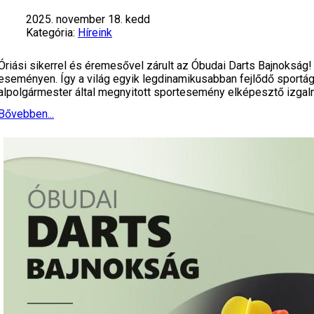
2025. november 18. kedd
Kategória:
Híreink
Óriási sikerrel és éremesővel zárult az Óbudai Darts Bajnokság!
eseményen. Így a világ egyik legdinamikusabban fejlődő sportá
alpolgármester által megnyitott sportesemény elképesztő izga
Bővebben...