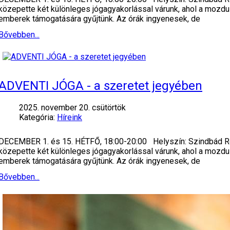
közepette két különleges jógagyakorlással várunk, ahol a mozdul
emberek támogatására gyűjtünk. Az órák ingyenesek, de
Bővebben...
ADVENTI JÓGA - a szeretet jegyében
2025. november 20. csütörtök
Kategória:
Híreink
DECEMBER 1. és 15. HÉTFŐ, 18:00-20:00 Helyszín: Szindbád Ren
közepette két különleges jógagyakorlással várunk, ahol a mozdul
emberek támogatására gyűjtünk. Az órák ingyenesek, de
Bővebben...