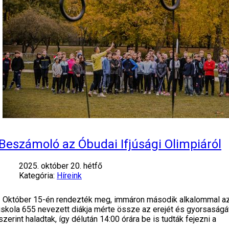
Beszámoló az Óbudai Ifjúsági Olimpiáról
2025. október 20. hétfő
Kategória:
Híreink
Október 15-én rendezték meg, immáron második alkalommal az Ób
iskola 655 nevezett diákja mérte össze az erejét és gyorsaság
szerint haladtak, így délután 14:00 órára be is tudták fejezni a