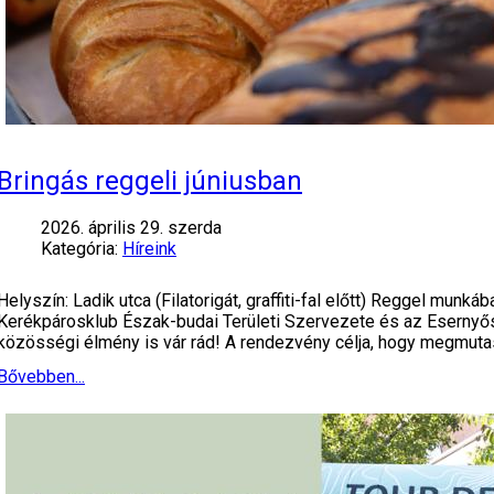
Bringás reggeli júniusban
2026. április 29. szerda
Kategória:
Híreink
Helyszín: Ladik utca (Filatorigát, graffiti-fal előtt) Reggel mun
Kerékpárosklub Észak-budai Területi Szervezete és az Esernyős s
közösségi élmény is vár rád! A rendezvény célja, hogy megmuta
Bővebben...