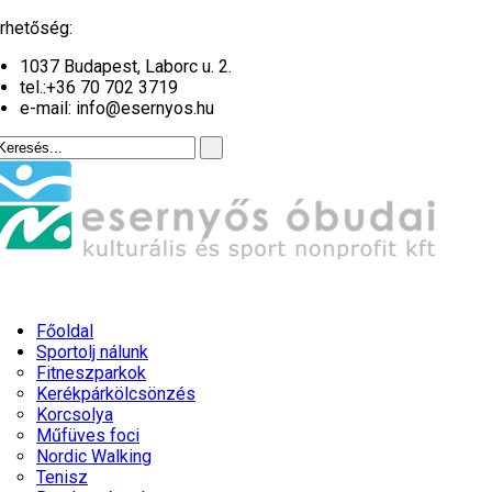
év
hónap
év
hónap
rhetőség:
1037 Budapest, Laborc u. 2.
tel.:
+36 70 702 3719
e-mail: info@esernyos.hu
Főoldal
Sportolj nálunk
Fitneszparkok
Kerékpárkölcsönzés
Korcsolya
Műfüves foci
Nordic Walking
Tenisz