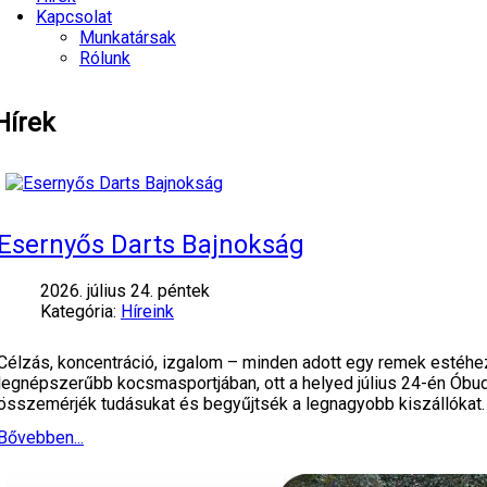
Kapcsolat
Munkatársak
Rólunk
Hírek
Esernyős Darts Bajnokság
2026. július 24. péntek
Kategória:
Híreink
Célzás, koncentráció, izgalom – minden adott egy remek estéhe
legnépszerűbb kocsmasportjában, ott a helyed július 24-én Óbud
összemérjék tudásukat és begyűjtsék a legnagyobb kiszállókat.
Bővebben...