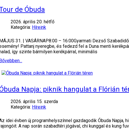
Tour de Óbuda
2026. április 20. hétfő
Kategória:
Híreink
MÁJUS 31. | VASÁRNAP8:00 – 16:00Gyarmati Dezső Szabadidőpark
esemény! Pattanj nyeregbe, és fedezd fel a Duna menti kerékpáru
halad, így szinte bármilyen kerékpárral, minimális
Bővebben...
Óbuda Napja: piknik hangulat a Flórián té
2026. április 15. szerda
Kategória:
Híreink
Az idei évben új programhelyszínnel gazdagodik Óbuda Napja, hi
rajongóit. A nap során szabadtéri jógával, chi kunggal és kung 