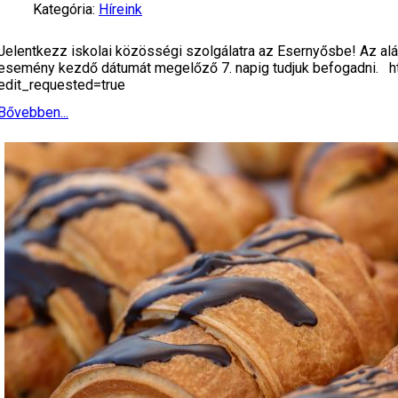
Kategória:
Híreink
Jelentkezz iskolai közösségi szolgálatra az Esernyősbe! Az aláb
esemény kezdő dátumát megelőző 7. napig tudjuk befogadni
edit_requested=true
Bővebben...