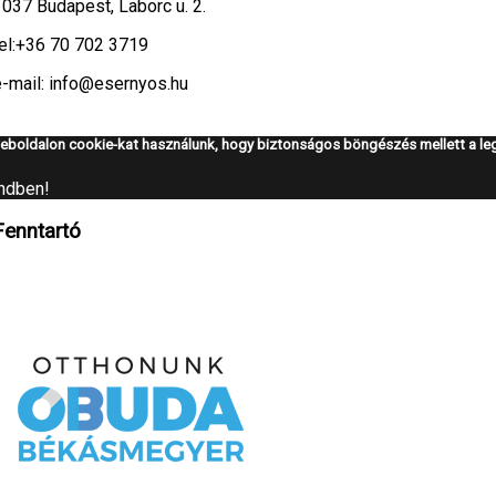
1037 Budapest, Laborc u. 2.
el:
+36 70 702 3719
e-mail: info@esernyos.hu
eboldalon cookie-kat használunk, hogy biztonságos böngészés mellett a leg
ndben!
Fenntartó