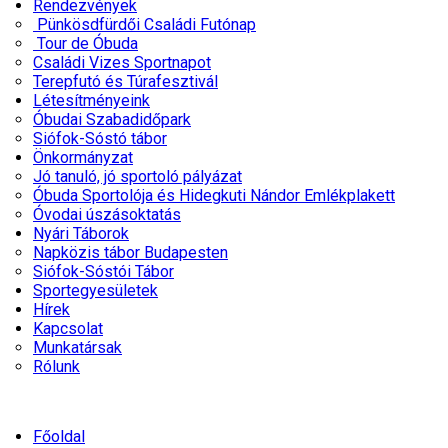
Rendezvények
Pünkösdfürdői Családi Futónap
Tour de Óbuda
Családi Vizes Sportnapot
Terepfutó és Túrafesztivál
Létesítményeink
Óbudai Szabadidőpark
Siófok-Sóstó tábor
Önkormányzat
Jó tanuló, jó sportoló pályázat
Óbuda Sportolója és Hidegkuti Nándor Emlékplakett
Óvodai úszásoktatás
Nyári Táborok
Napközis tábor Budapesten
Siófok-Sóstói Tábor
Sportegyesületek
Hírek
Kapcsolat
Munkatársak
Rólunk
Főoldal