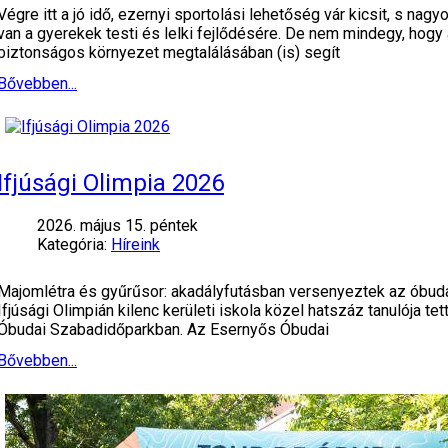
Végre itt a jó idő, ezernyi sportolási lehetőség vár kicsit, s na
van a gyerekek testi és lelki fejlődésére. De nem mindegy, hogy
biztonságos környezet megtalálásában (is) segít
Bővebben...
Ifjúsági Olimpia 2026
2026. május 15. péntek
Kategória:
Híreink
Majomlétra és gyűrűsor: akadályfutásban versenyeztek az óbuda
Ifjúsági Olimpián kilenc kerületi iskola közel hatszáz tanulója t
Óbudai Szabadidőparkban. Az Esernyős Óbudai
Bővebben...