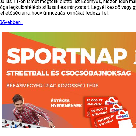
Július 11-én ismét megtelik élettel az Esernyős, hiszen idén má
jóga legkülönfélébb stílusait és irányzatait. Legyél kezdő vagy g
lehetőség arra, hogy új mozgásformákat fedezz fel,
Bővebben...