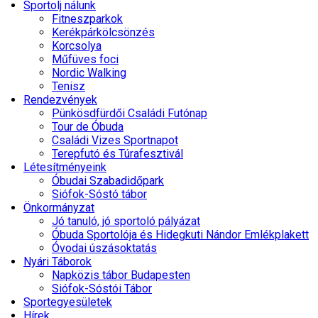
Sportolj nálunk
Fitneszparkok
Kerékpárkölcsönzés
Korcsolya
Műfüves foci
Nordic Walking
Tenisz
Rendezvények
Pünkösdfürdői Családi Futónap
Tour de Óbuda
Családi Vizes Sportnapot
Terepfutó és Túrafesztivál
Létesítményeink
Óbudai Szabadidőpark
Siófok-Sóstó tábor
Önkormányzat
Jó tanuló, jó sportoló pályázat
Óbuda Sportolója és Hidegkuti Nándor Emlékplakett
Óvodai úszásoktatás
Nyári Táborok
Napközis tábor Budapesten
Siófok-Sóstói Tábor
Sportegyesületek
Hírek