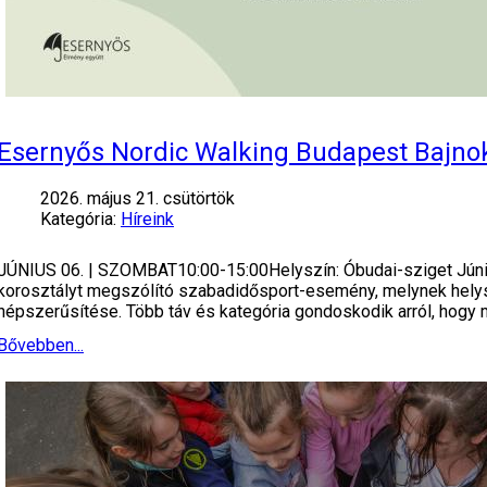
Esernyős Nordic Walking Budapest Bajno
2026. május 21. csütörtök
Kategória:
Híreink
JÚNIUS 06. | SZOMBAT10:00-15:00Helyszín: Óbudai-sziget Júni
korosztályt megszólító szabadidősport-esemény, melynek helysz
népszerűsítése. Több táv és kategória gondoskodik arról, hogy 
Bővebben...