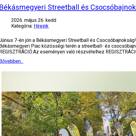
Békásmegyeri Streetball és Csocsóbajno
2026. május 26. kedd
Kategória:
Híreink
Június 7-én jön a Békásmegyeri Streetball és Csocsóbajnokság! 
Békásmegyeri Piac közösségi terén a streetball- és csocsóbajn
REGISZTRÁCIÓ:Az eseményen való részvételhez REGISZTRÁC
Bővebben...