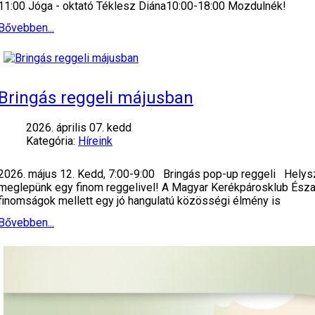
11:00 Jóga - oktató Téklesz Diána10:00-18:00 Mozdulnék!
Bővebben...
Bringás reggeli májusban
2026. április 07. kedd
Kategória:
Híreink
2026. május 12. Kedd, 7:00-9:00 Bringás pop-up reggeli Helyszí
meglepünk egy finom reggelivel! A Magyar Kerékpárosklub Észak-b
finomságok mellett egy jó hangulatú közösségi élmény is
Bővebben...