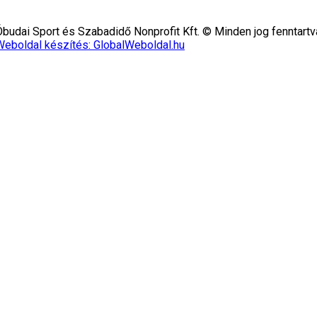
Óbudai Sport és Szabadidő Nonprofit Kft. © Minden jog fenntartv
Weboldal készítés: GlobalWeboldal.hu