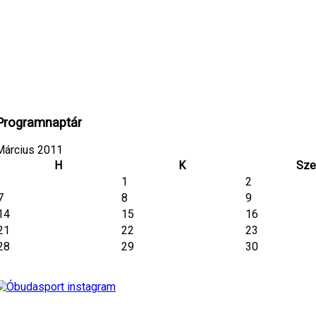
Programnaptár
Március 2011
H
K
Sze
1
2
7
8
9
14
15
16
21
22
23
28
29
30