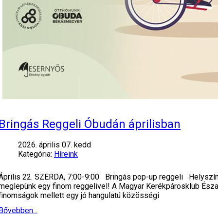
Bringás Reggeli Óbudán áprilisban
2026. április 07. kedd
Kategória:
Híreink
Április 22. SZERDA, 7:00-9:00 Bringás pop-up reggeli Helyszín:
meglepünk egy finom reggelivel! A Magyar Kerékpárosklub Észak-b
finomságok mellett egy jó hangulatú közösségi
Bővebben...