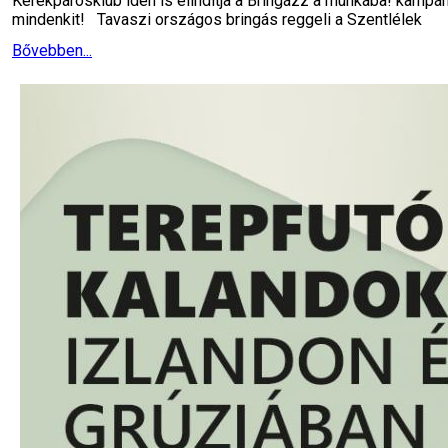
Kerékpárosklub idén is elindítja a Bringázz a munkába! kampán
mindenkit! Tavaszi országos bringás reggeli a Szentlélek
Bővebben...