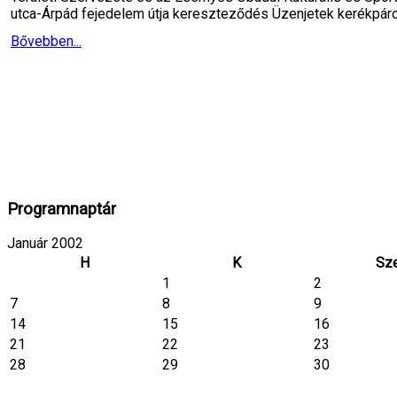
utca-Árpád fejedelem útja kereszteződés Üzenjetek kerékpár
Bővebben...
Programnaptár
Január 2002
H
K
Sz
1
2
7
8
9
14
15
16
21
22
23
28
29
30