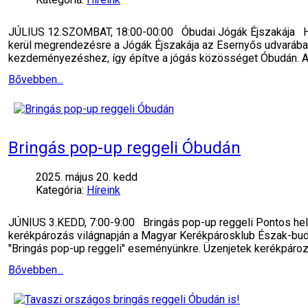
JÚLIUS 12.SZOMBAT, 18:00-00:00 Óbudai Jógák Éjszakája H
kerül megrendezésre a Jógák Éjszakája az Esernyős udvarában
kezdeményezéshez, így építve a jógás közösséget Óbudán. A
Bővebben...
Bringás pop-up reggeli Óbudán
2025. május 20. kedd
Kategória:
Híreink
JÚNIUS 3.KEDD, 7:00-9:00 Bringás pop-up reggeli Pontos hely
kerékpározás világnapján a Magyar Kerékpárosklub Észak-buda
"Bringás pop-up reggeli" eseményünkre. Üzenjetek kerékpáro
Bővebben...