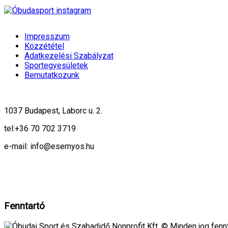
Impresszum
Közzététel
Adatkezelési Szabályzat
Sportegyesületek
Bemutatkozunk
1037 Budapest, Laborc u. 2.
tel:
+36 70 702 3719
e-mail: info@esernyos.hu
A weboldalon cookie-kat használunk, hogy biztonságos böngészés mellett 
Rendben!
Fenntartó
Óbudai Sport és Szabadidő Nonprofit Kft. © Minden jog fennt