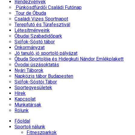
Rendezvények
Pünkösdfürdői Családi Futónap
Tour de Óbuda
Családi Vizes Sportnapot
Terepfutó és Túrafesztivál
Létesítményeink
Óbudai Szabadidőpark
Siófok-Sóstó tábor
Önkormányzat
Jó tanuló, jó sportoló pályázat
Óbuda Sportolója és Hidegkuti Nándor Emlékplakett
Óvodai úszásoktatás
Nyári Táborok
Napközis tábor Budapesten
Siófok-Sóstói Tábor
Sportegyesületek
Hírek
Kapcsolat
Munkatársak
Rólunk
Főoldal
Sportolj nálunk
Fitneszparkok