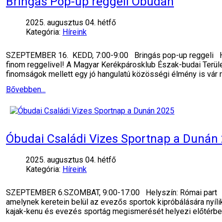
Bringás Pop-up reggeli Óbudán
2025. augusztus 04. hétfő
Kategória:
Híreink
SZEPTEMBER 16. KEDD, 7:00-9:00 Bringás pop-up reggeli Hel
finom reggelivel! A Magyar Kerékpárosklub Észak-budai Terület
finomságok mellett egy jó hangulatú közösségi élmény is vár 
Bővebben...
Óbudai Családi Vizes Sportnap a Dunán
2025. augusztus 04. hétfő
Kategória:
Híreink
SZEPTEMBER 6.SZOMBAT, 9:00-17:00 Helyszín: Római part 20
amelynek keretein belül az evezős sportok kipróbálására nyíl
kajak-kenu és evezés sportág megismerését helyezi előtérbe