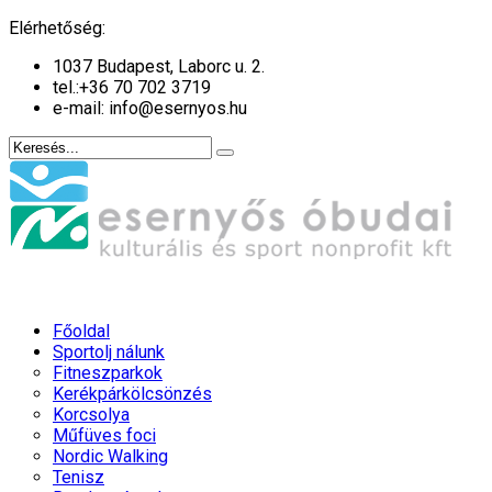
év
hónap
év
hónap
Elérhetőség:
1037 Budapest, Laborc u. 2.
tel.:
+36 70 702 3719
e-mail: info@esernyos.hu
Főoldal
Sportolj nálunk
Fitneszparkok
Kerékpárkölcsönzés
Korcsolya
Műfüves foci
Nordic Walking
Tenisz