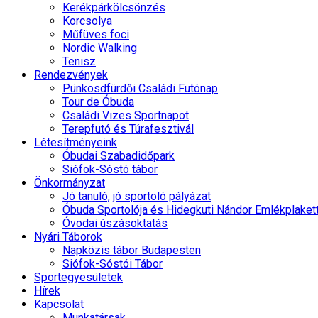
Kerékpárkölcsönzés
Korcsolya
Műfüves foci
Nordic Walking
Tenisz
Rendezvények
Pünkösdfürdői Családi Futónap
Tour de Óbuda
Családi Vizes Sportnapot
Terepfutó és Túrafesztivál
Létesítményeink
Óbudai Szabadidőpark
Siófok-Sóstó tábor
Önkormányzat
Jó tanuló, jó sportoló pályázat
Óbuda Sportolója és Hidegkuti Nándor Emlékplaket
Óvodai úszásoktatás
Nyári Táborok
Napközis tábor Budapesten
Siófok-Sóstói Tábor
Sportegyesületek
Hírek
Kapcsolat
Munkatársak