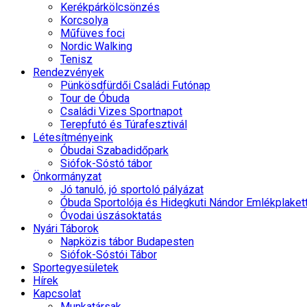
Kerékpárkölcsönzés
Korcsolya
Műfüves foci
Nordic Walking
Tenisz
Rendezvények
Pünkösdfürdői Családi Futónap
Tour de Óbuda
Családi Vizes Sportnapot
Terepfutó és Túrafesztivál
Létesítményeink
Óbudai Szabadidőpark
Siófok-Sóstó tábor
Önkormányzat
Jó tanuló, jó sportoló pályázat
Óbuda Sportolója és Hidegkuti Nándor Emlékplaket
Óvodai úszásoktatás
Nyári Táborok
Napközis tábor Budapesten
Siófok-Sóstói Tábor
Sportegyesületek
Hírek
Kapcsolat
Munkatársak