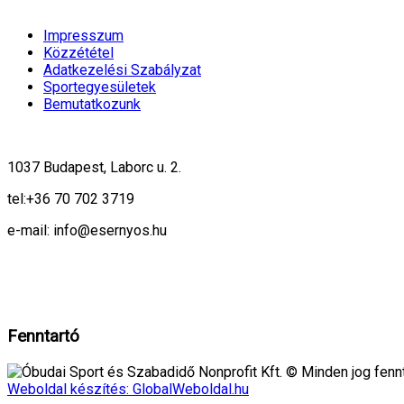
Impresszum
Közzététel
Adatkezelési Szabályzat
Sportegyesületek
Bemutatkozunk
1037 Budapest, Laborc u. 2.
tel:
+36 70 702 3719
e-mail: info@esernyos.hu
A weboldalon cookie-kat használunk, hogy biztonságos böngészés mellett 
Rendben!
Fenntartó
Óbudai Sport és Szabadidő Nonprofit Kft. © Minden jog fennt
Weboldal készítés: GlobalWeboldal.hu