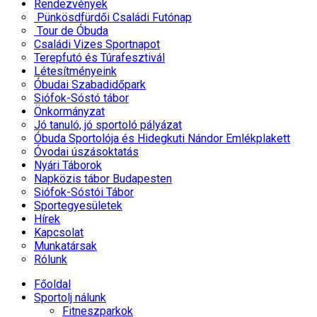
Rendezvények
Pünkösdfürdői Családi Futónap
Tour de Óbuda
Családi Vizes Sportnapot
Terepfutó és Túrafesztivál
Létesítményeink
Óbudai Szabadidőpark
Siófok-Sóstó tábor
Önkormányzat
Jó tanuló, jó sportoló pályázat
Óbuda Sportolója és Hidegkuti Nándor Emlékplakett
Óvodai úszásoktatás
Nyári Táborok
Napközis tábor Budapesten
Siófok-Sóstói Tábor
Sportegyesületek
Hírek
Kapcsolat
Munkatársak
Rólunk
Főoldal
Sportolj nálunk
Fitneszparkok