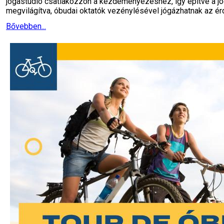
jógastúdió csatlakozzon a kezdeményezéshez, így építve a j
megvilágítva, óbudai oktatók vezénylésével jógázhatnak az ér
Bővebben...