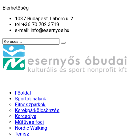
év
hónap
Elérhetőség:
1037 Budapest, Laborc u. 2.
tel.:
+36 70 702 3719
e-mail: info@esernyos.hu
Főoldal
Sportolj nálunk
Fitneszparkok
Kerékpárkölcsönzés
Korcsolya
Műfüves foci
Nordic Walking
Tenisz