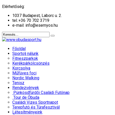
év
hónap
év
hónap
Elérhetőség:
1037 Budapest, Laborc u. 2.
tel.:
+36 70 702 3719
e-mail: info@esernyos.hu
Főoldal
Sportolj nálunk
Fitneszparkok
Kerékpárkölcsönzés
Korcsolya
Műfüves foci
Nordic Walking
Tenisz
Rendezvények
Pünkösdfürdői Családi Futónap
Tour de Óbuda
Családi Vizes Sportnapot
Terepfutó és Túrafesztivál
Létesítményeink