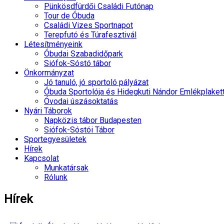
Pünkösdfürdői Családi Futónap
Tour de Óbuda
Családi Vizes Sportnapot
Terepfutó és Túrafesztivál
Létesítményeink
Óbudai Szabadidőpark
Siófok-Sóstó tábor
Önkormányzat
Jó tanuló, jó sportoló pályázat
Óbuda Sportolója és Hidegkuti Nándor Emlékplaket
Óvodai úszásoktatás
Nyári Táborok
Napközis tábor Budapesten
Siófok-Sóstói Tábor
Sportegyesületek
Hírek
Kapcsolat
Munkatársak
Rólunk
Hírek