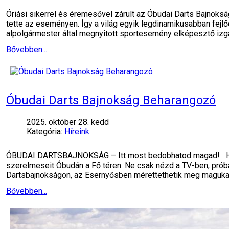
Óriási sikerrel és éremesővel zárult az Óbudai Darts Bajnoksá
tette az eseményen. Így a világ egyik legdinamikusabban fejl
alpolgármester által megnyitott sportesemény elképesztő iz
Bővebben...
Óbudai Darts Bajnokság Beharangozó
2025. október 28. kedd
Kategória:
Híreink
ÓBUDAI DARTSBAJNOKSÁG – Itt most bedobhatod magad! Hely
szerelmeseit Óbudán a Fő téren. Ne csak nézd a TV-ben, prób
Dartsbajnokságon, az Esernyősben mérettethetik meg magukat 
Bővebben...