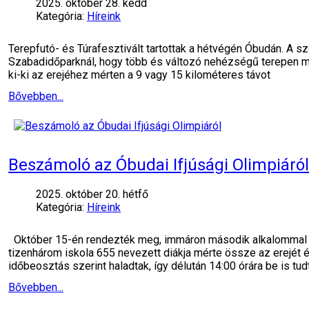
2025. október 28. kedd
Kategória:
Híreink
Terepfutó- és Túrafesztivált tartottak a hétvégén Óbudán. A 
Szabadidőparknál, hogy több és változó nehézségű terepen mér
ki-ki az erejéhez mérten a 9 vagy 15 kilométeres távot
Bővebben...
Beszámoló az Óbudai Ifjúsági Olimpiáról
2025. október 20. hétfő
Kategória:
Híreink
Október 15-én rendezték meg, immáron második alkalommal az 
tizenhárom iskola 655 nevezett diákja mérte össze az erejét
időbeosztás szerint haladtak, így délután 14:00 órára be is tud
Bővebben...