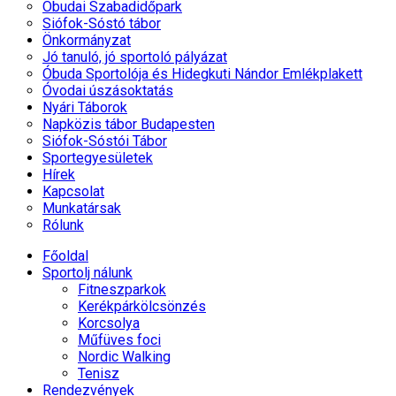
Óbudai Szabadidőpark
Siófok-Sóstó tábor
Önkormányzat
Jó tanuló, jó sportoló pályázat
Óbuda Sportolója és Hidegkuti Nándor Emlékplakett
Óvodai úszásoktatás
Nyári Táborok
Napközis tábor Budapesten
Siófok-Sóstói Tábor
Sportegyesületek
Hírek
Kapcsolat
Munkatársak
Rólunk
Főoldal
Sportolj nálunk
Fitneszparkok
Kerékpárkölcsönzés
Korcsolya
Műfüves foci
Nordic Walking
Tenisz
Rendezvények