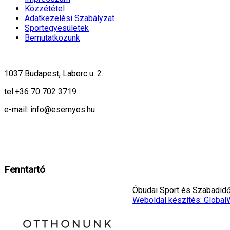
Közzététel
Adatkezelési Szabályzat
Sportegyesületek
Bemutatkozunk
1037 Budapest, Laborc u. 2.
tel:
+36 70 702 3719
e-mail: info@esernyos.hu
A weboldalon cookie-kat használunk, hogy biztonságos böngészés mellett 
Rendben!
Fenntartó
Óbudai Sport és Szabadidő 
Weboldal készítés: Global