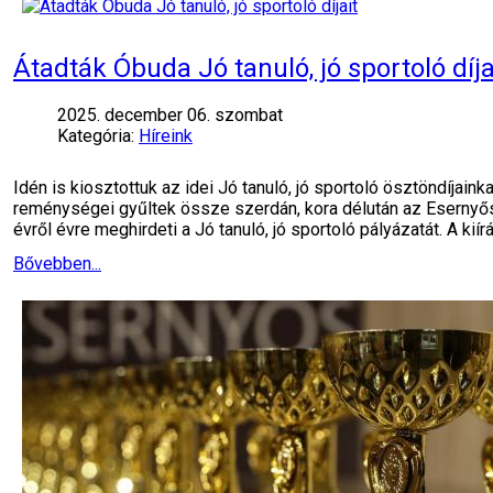
Átadták Óbuda Jó tanuló, jó sportoló díja
2025. december 06. szombat
Kategória:
Híreink
Idén is kiosztottuk az idei Jó tanuló, jó sportoló ösztöndíjai
reménységei gyűltek össze szerdán, kora délután az Esernyő
évről évre meghirdeti a Jó tanuló, jó sportoló pályázatát. A kiír
Bővebben...