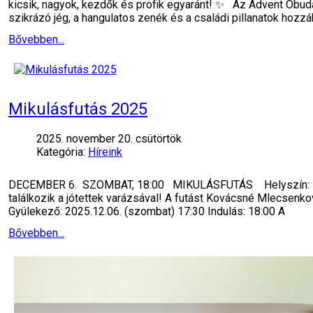
kicsik, nagyok, kezdők és profik egyaránt! ✨ Az Advent Óbud
szikrázó jég, a hangulatos zenék és a családi pillanatok hozzá
Bővebben...
Mikulásfutás 2025
2025. november 20. csütörtök
Kategória:
Híreink
DECEMBER 6. SZOMBAT, 18:00 MIKULÁSFUTÁS Helyszín: Fő té
találkozik a jótettek varázsával! A futást Kovácsné Mlecsenk
Gyülekező: 2025.12.06. (szombat) 17:30 Indulás: 18:00 A
Bővebben...