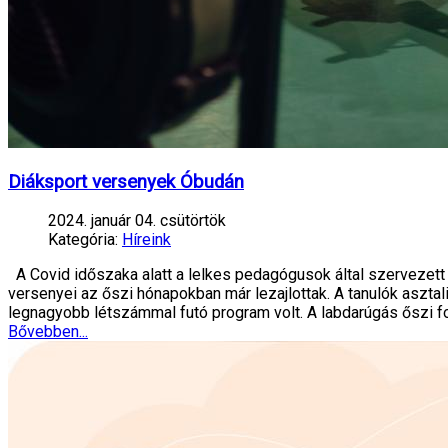
Diáksport versenyek Óbudán
2024. január 04. csütörtök
Kategória:
Híreink
A Covid időszaka alatt a lelkes pedagógusok által szervezett 
versenyei az őszi hónapokban már lezajlottak. A tanulók aszt
legnagyobb létszámmal futó program volt. A labdarúgás őszi fo
Bővebben...