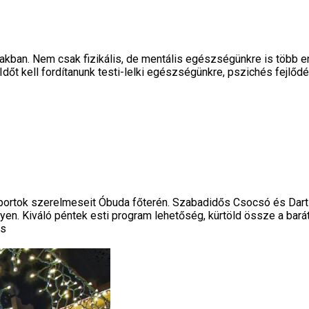
zakban. Nem csak fizikális, de mentális egészségünkre is több 
t kell fordítanunk testi-lelki egészségünkre, pszichés fejlődé
sportok szerelmeseit Óbuda főterén. Szabadidős Csocsó és Dar
n. Kiváló péntek esti program lehetőség, kürtöld össze a baráto
ás