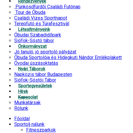
Rendezvények
Pünkösdfürdői Családi Futónap
Tour de Óbuda
Családi Vizes Sportnapot
Terepfutó és Túrafesztivál
Létesítményeink
Óbudai Szabadidőpark
Siófok-Sóstó tábor
Önkormányzat
Jó tanuló, jó sportoló pályázat
Óbuda Sportolója és Hidegkuti Nándor Emlékplakett
Óvodai úszásoktatás
Nyári Táborok
Napközis tábor Budapesten
Siófok-Sóstói Tábor
Sportegyesületek
Hírek
Kapcsolat
Munkatársak
Rólunk
Főoldal
Sportolj nálunk
Fitneszparkok