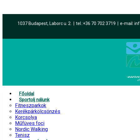
év
hónap
év
hónap
1037 Budapest, Laborc u. 2.
tel.:
+36 70 702 3719
e-mail: i
Főoldal
Sportolj nálunk
Fitneszparkok
Kerékpárkölcsönzés
Korcsolya
Műfüves foci
Nordic Walking
Tenisz