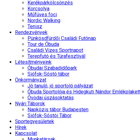
Kerékpárkölcsönzés
Korcsolya
Műfüves foci
Nordic Walking
Tenisz
Rendezvények
Pünkösdfürdői Családi Futónap
Tour de Óbuda
Családi Vizes Sportnapot
Terepfutó és Túrafesztivál
Létesítményeink
Óbudai Szabadidőpark
Siófok-Sóstó tábor
Önkormányzat
Jó tanuló, jó sportoló pályázat
Óbuda Sportolója és Hidegkuti Nándor Emlékplaket
Óvodai úszásoktatás
Nyári Táborok
Napközis tábor Budapesten
Siófok-Sóstói Tábor
Sportegyesületek
Hírek
Kapcsolat
Munkatársak