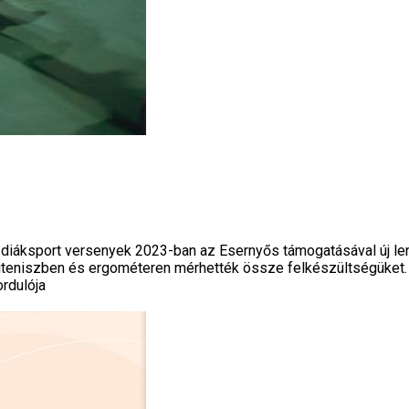
diáksport versenyek 2023-ban az Esernyős támogatásával új lendü
aliteniszben és ergométeren mérhették össze felkészültségüket.
rdulója