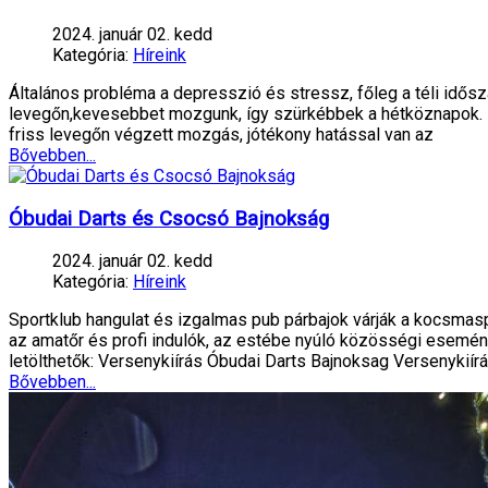
2024. január 02. kedd
Kategória:
Híreink
Általános probléma a depresszió és stressz, főleg a téli idős
levegőn,kevesebbet mozgunk, így szürkébbek a hétköznapok. Idő
friss levegőn végzett mozgás, jótékony hatással van az
Bővebben...
Óbudai Darts és Csocsó Bajnokság
2024. január 02. kedd
Kategória:
Híreink
Sportklub hangulat és izgalmas pub párbajok várják a kocsma
az amatőr és profi indulók, az estébe nyúló közösségi eseménye
letölthetők: Versenykiírás Óbudai Darts Bajnoksag Versenykiír
Bővebben...