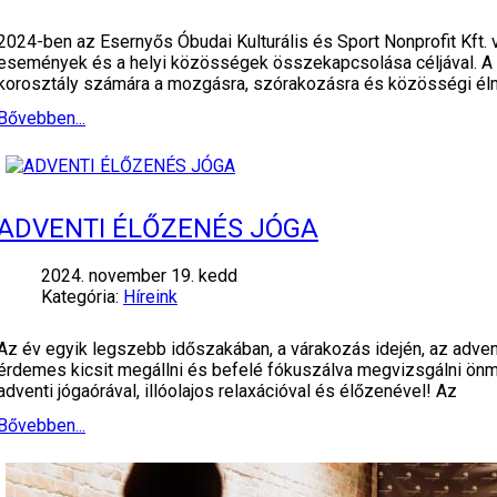
2024-ben az Esernyős Óbudai Kulturális és Sport Nonprofit Kft.
események és a helyi közösségek összekapcsolása céljával. A r
korosztály számára a mozgásra, szórakozásra és közösségi é
Bővebben...
ADVENTI ÉLŐZENÉS JÓGA
2024. november 19. kedd
Kategória:
Híreink
Az év egyik legszebb időszakában, a várakozás idején, az adven
érdemes kicsit megállni és befelé fókuszálva megvizsgálni önmag
adventi jógaórával, illóolajos relaxációval és élőzenével! Az
Bővebben...