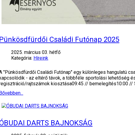
Pünkösdfürdői Családi Futónap 2025
2025. március 03. hétfő
Kategória:
Híreink
A "Pünkösdfürdői Családi Futónap" egy különleges hangulatú cs
kapcsolódik - az eltérő távok, a többféle sportolási lehetőség
regisztráció/rajtszámok kiosztása09:45 // bemelegítés10:00 //
Bővebben...
ÓBUDAI DARTS BAJNOKSÁG