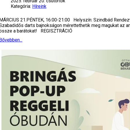
2025. február 20. csütörtök
Kategória:
Híreink
MÁRCIUS 21.PÉNTEK, 16:00-21:00 Helyszín: Szindbád Rendezvén
Szabadidős darts bajnokságon mérettethetik meg magukat az ama
össze a barátokat! REGISZTRÁCIÓ
Bővebben...