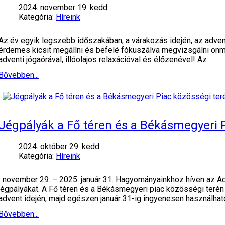
2024. november 19. kedd
Kategória:
Híreink
Az év egyik legszebb időszakában, a várakozás idején, az adven
érdemes kicsit megállni és befelé fókuszálva megvizsgálni önmag
adventi jógaórával, illóolajos relaxációval és élőzenével! Az
Bővebben...
Jégpályák a Fő téren és a Békásmegyeri 
2024. október 29. kedd
Kategória:
Híreink
november 29. – 2025. január 31. Hagyományainkhoz híven az Ad
jégpályákat. A Fő téren és a Békásmegyeri piac közösségi teré
advent idején, majd egészen január 31-ig ingyenesen használhat
Bővebben...