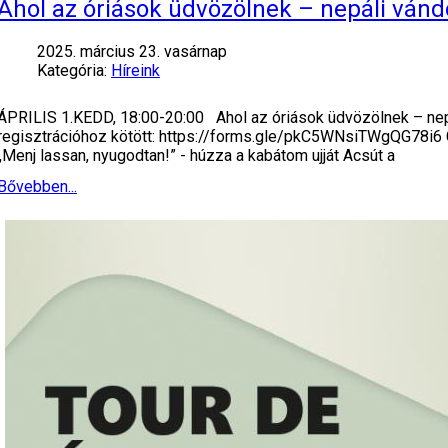
Ahol az óriások üdvözölnek – nepáli ván
2025. március 23. vasárnap
Kategória:
Híreink
ÁPRILIS 1.KEDD, 18:00-20:00 Ahol az óriások üdvözölnek – nep
regisztrációhoz kötött: https://forms.gle/pkC5WNsiTWgQG78i6 Czó
„Menj lassan, nyugodtan!” - húzza a kabátom ujját Acsút a
Bővebben...