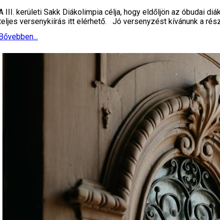
A III. kerületi Sakk Diákolimpia célja, hogy eldőljön az óbudai
teljes versenykiírás itt elérhető. Jó versenyzést kívánunk a r
Bővebben...