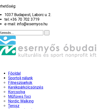
év
hónap
év
hónap
rhetőség:
1037 Budapest, Laborc u. 2.
tel.:
+36 70 702 3719
e-mail: info@esernyos.hu
Főoldal
Sportolj nálunk
Fitneszparkok
Kerékpárkölcsönzés
Korcsolya
Műfüves foci
Nordic Walking
Tenisz