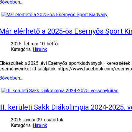
Bővebben...
Már elérhető a 2025-ös Esernyős Sport K
2025. február 10. hétfő
Kategória:
Híreink
Elkészültek a 2025. évi Esernyős sportkiadványok - keressétek
eseményeinket itt találjátok: https://www.facebook.com/esern
Bővebben...
III. kerületi Sakk Diákolimpia 2024-2025. 
2025. január 09. csütörtök
Kategória:
Híreink