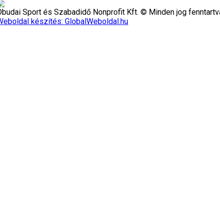
Óbudai Sport és Szabadidő Nonprofit Kft. © Minden jog fenntartv
Weboldal készítés: GlobalWeboldal.hu