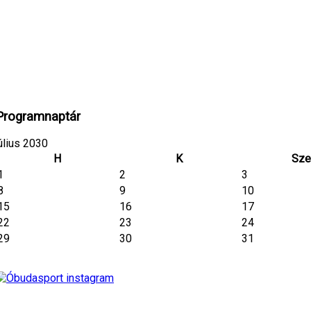
Programnaptár
úlius 2030
H
K
Sze
1
2
3
8
9
10
15
16
17
22
23
24
29
30
31