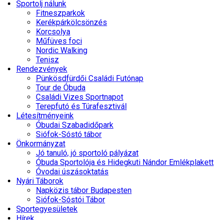
Sportolj nálunk
Fitneszparkok
Kerékpárkölcsönzés
Korcsolya
Műfüves foci
Nordic Walking
Tenisz
Rendezvények
Pünkösdfürdői Családi Futónap
Tour de Óbuda
Családi Vizes Sportnapot
Terepfutó és Túrafesztivál
Létesítményeink
Óbudai Szabadidőpark
Siófok-Sóstó tábor
Önkormányzat
Jó tanuló, jó sportoló pályázat
Óbuda Sportolója és Hidegkuti Nándor Emlékplakett
Óvodai úszásoktatás
Nyári Táborok
Napközis tábor Budapesten
Siófok-Sóstói Tábor
Sportegyesületek
Hírek