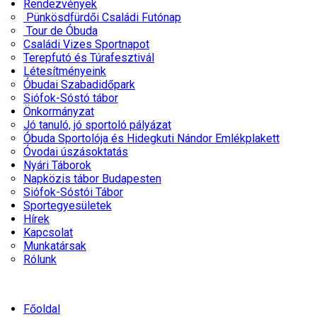
Rendezvények
Pünkösdfürdői Családi Futónap
Tour de Óbuda
Családi Vizes Sportnapot
Terepfutó és Túrafesztivál
Létesítményeink
Óbudai Szabadidőpark
Siófok-Sóstó tábor
Önkormányzat
Jó tanuló, jó sportoló pályázat
Óbuda Sportolója és Hidegkuti Nándor Emlékplakett
Óvodai úszásoktatás
Nyári Táborok
Napközis tábor Budapesten
Siófok-Sóstói Tábor
Sportegyesületek
Hírek
Kapcsolat
Munkatársak
Rólunk
Főoldal