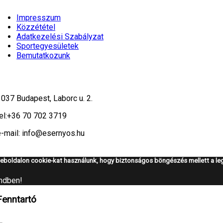
Impresszum
Közzététel
Adatkezelési Szabályzat
Sportegyesületek
Bemutatkozunk
1037 Budapest, Laborc u. 2.
el:
+36 70 702 3719
e-mail: info@esernyos.hu
eboldalon cookie-kat használunk, hogy biztonságos böngészés mellett a leg
ndben!
Fenntartó