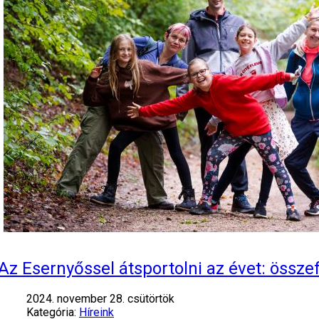
Az Esernyőssel átsportolni az évet: össze
2024. november 28. csütörtök
Kategória:
Híreink