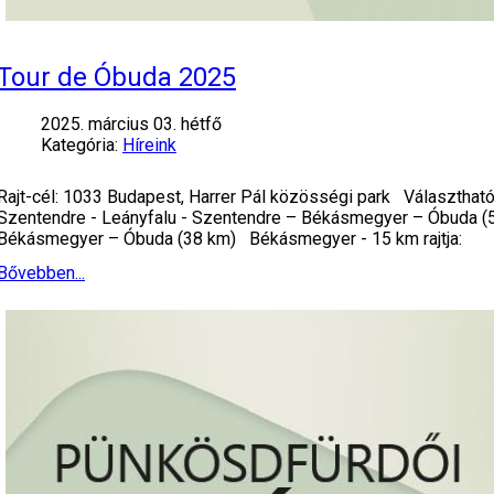
Tour de Óbuda 2025
2025. március 03. hétfő
Kategória:
Híreink
Rajt-cél: 1033 Budapest, Harrer Pál közösségi park Választható
Szentendre - Leányfalu - Szentendre – Békásmegyer – Óbuda (5
Békásmegyer – Óbuda (38 km) Békásmegyer - 15 km rajtja:
Bővebben...