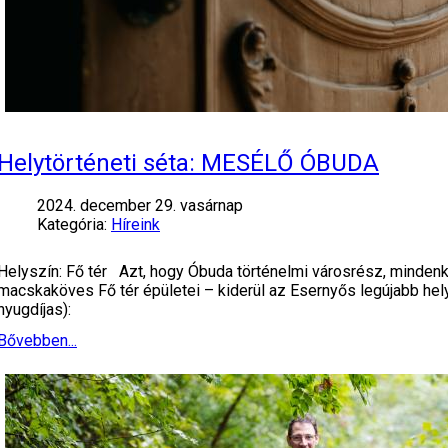
Helytörténeti séta: MESÉLŐ ÓBUDA
2024. december 29. vasárnap
Kategória:
Híreink
Helyszín: Fő tér Azt, hogy Óbuda történelmi városrész, mindenki 
macskaköves Fő tér épületei – kiderül az Esernyős legújabb hely
nyugdíjas):
Bővebben...