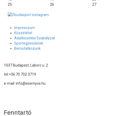
25
26
27
Impresszum
Közzététel
Adatkezelési Szabályzat
Sportegyesületek
Bemutatkozunk
1037 Budapest, Laborc u. 2.
tel:
+36 70 702 3719
e-mail: info@esernyos.hu
A weboldalon cookie-kat használunk, hogy biztonságos böngészés me
Rendben!
Fenntartó