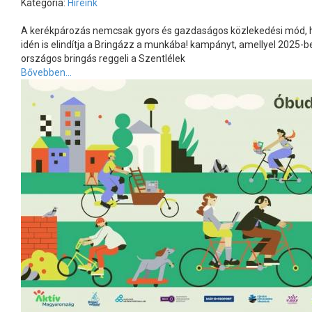
Kategória:
Híreink
A kerékpározás nemcsak gyors és gazdaságos közlekedési mód, han
idén is elindítja a Bringázz a munkába! kampányt, amellyel 2025-b
országos bringás reggeli a Szentlélek
Bővebben...