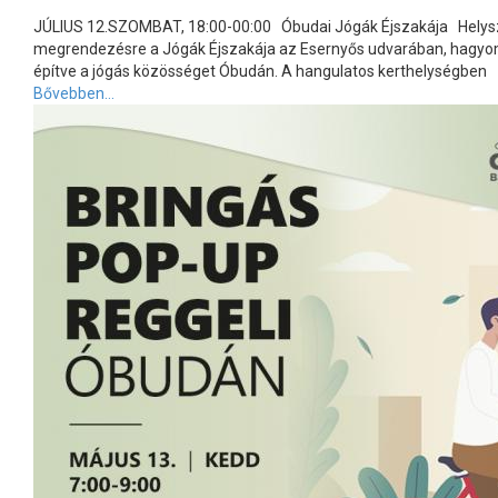
JÚLIUS 12.SZOMBAT, 18:00-00:00 Óbudai Jógák Éjszakája Helys
megrendezésre a Jógák Éjszakája az Esernyős udvarában, hagyomá
építve a jógás közösséget Óbudán. A hangulatos kerthelységben
Bővebben...