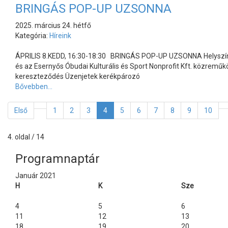
BRINGÁS POP-UP UZSONNA
2025. március 24. hétfő
Kategória:
Híreink
ÁPRILIS 8.KEDD, 16:30-18:30 BRINGÁS POP-UP UZSONNA Helyszín: T
és az Esernyős Óbudai Kulturális és Sport Nonprofit Kft. közrem
kereszteződés Üzenjetek kerékpározó
Bővebben...
Első
1
2
3
4
5
6
7
8
9
10
4. oldal / 14
Előző
Előző
Következő
Következő
év
hónap
év
hónap
Programnaptár
Január 2021
H
K
Sze
4
5
6
11
12
13
18
19
20