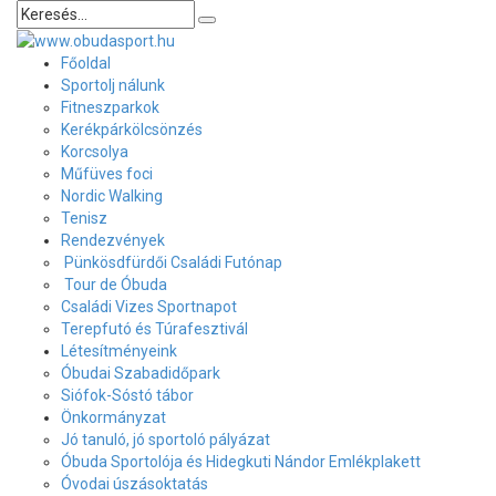
Főoldal
Sportolj nálunk
Fitneszparkok
Kerékpárkölcsönzés
Korcsolya
Műfüves foci
Nordic Walking
Tenisz
Rendezvények
Pünkösdfürdői Családi Futónap
Tour de Óbuda
Családi Vizes Sportnapot
Terepfutó és Túrafesztivál
Létesítményeink
Óbudai Szabadidőpark
Siófok-Sóstó tábor
Önkormányzat
Jó tanuló, jó sportoló pályázat
Óbuda Sportolója és Hidegkuti Nándor Emlékplakett
Óvodai úszásoktatás