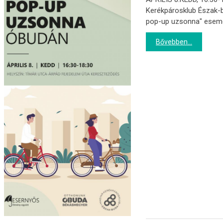
Kerékpárosklub Észak-b
pop-up uzsonna" esemén
Bővebben...