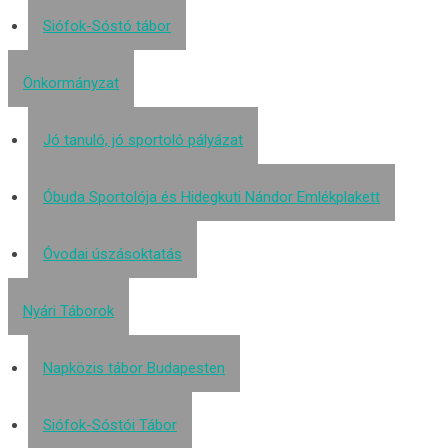
Siófok-Sóstó tábor
Önkormányzat
Jó tanuló, jó sportoló pályázat
Óbuda Sportolója és Hidegkuti Nándor Emlékplakett
Óvodai úszásoktatás
Nyári Táborok
Napközis tábor Budapesten
Siófok-Sóstói Tábor