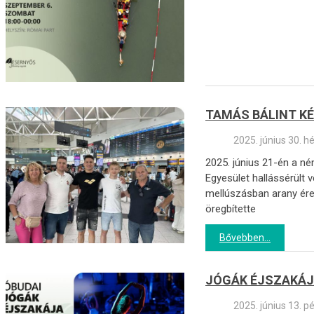
TAMÁS BÁLINT K
2025. június 30. h
2025. június 21-én a n
Egyesület hallássérült
mellúszásban arany ére
öregbítette
Bővebben...
JÓGÁK ÉJSZAKÁ
2025. június 13. p