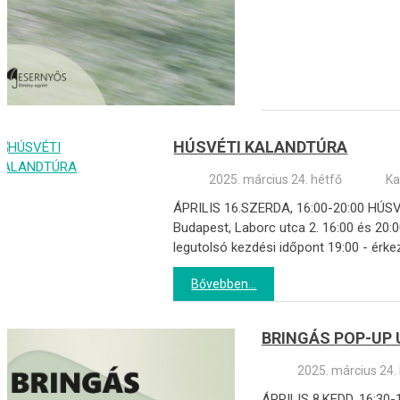
HÚSVÉTI KALANDTÚRA
2025. március 24. hétfő
Ka
ÁPRILIS 16.SZERDA, 16:00-20:00 HÚSVÉ
Budapest, Laborc utca 2. 16:00 és 20:
legutolsó kezdési időpont 19:00 - érk
Bővebben...
BRINGÁS POP-UP
2025. március 24.
ÁPRILIS 8.KEDD, 16:30