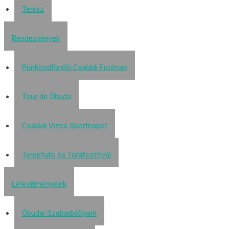
Tenisz
Rendezvények
Pünkösdfürdői Családi Futónap
Tour de Óbuda
Családi Vizes Sportnapot
Terepfutó és Túrafesztivál
Létesítményeink
Óbudai Szabadidőpark