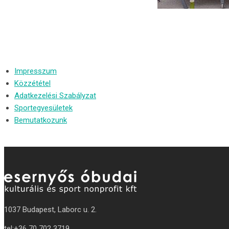
Impresszum
Közzététel
Adatkezelési Szabályzat
Sportegyesületek
Bemutatkozunk
1037 Budapest, Laborc u. 2.
tel:
+36 70 702 3719