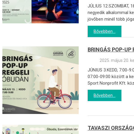
JÚLIUS 12.SZOMBAT, 18
negyedik alkalommal ke
jövőben minél több jóg
Bővebben...
BRINGÁS POP-UP 
2025. május 20. k
JÚNIUS 3.KEDD, 7:00-9:
07:00-09:00 között a k
Sport Nonprofit Kft. k
Bővebben...
TAVASZI ORSZÁGO