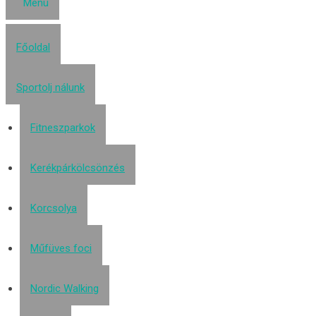
Menü
Főoldal
Sportolj nálunk
Fitneszparkok
Kerékpárkölcsönzés
Korcsolya
Műfüves foci
Nordic Walking