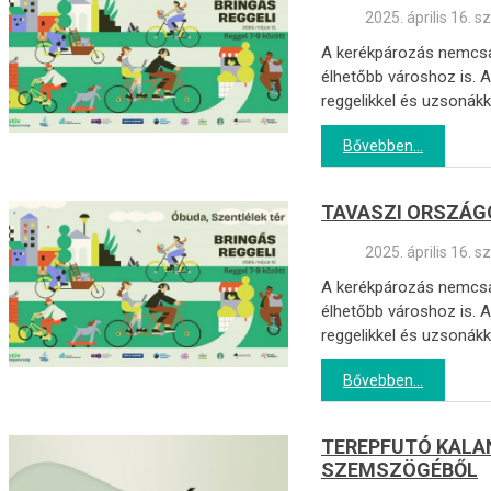
2025. április 16. s
A kerékpározás nemcsak
élhetőbb városhoz is. A
reggelikkel és uzsonákk
Bővebben...
TAVASZI ORSZÁGO
2025. április 16. s
A kerékpározás nemcsak
élhetőbb városhoz is. A
reggelikkel és uzsonákk
Bővebben...
TEREPFUTÓ KALA
SZEMSZÖGÉBŐL