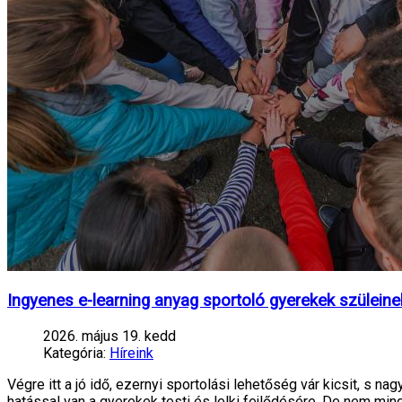
Ingyenes e-learning anyag sportoló gyerekek szüleine
2026. május 19. kedd
Kategória:
Híreink
Végre itt a jó idő, ezernyi sportolási lehetőség vár kicsit, s 
hatással van a gyerekek testi és lelki fejlődésére. De nem min