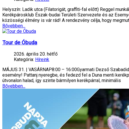
Helyszín: Ladik utca (Filatorigát, graffiti-fal előtt) Reggel m
Kerékpárosklub Észak-budai Területi Szervezete és az Esernyős 
közösségi élmény is vár rád! A rendezvény célja, hogy megmu
Bővebben...
Tour de Óbuda
2026. április 20. hétfő
Kategória:
Híreink
MÁJUS 31. | VASÁRNAP8:00 – 16:00Gyarmati Dezső Szabadidőpar
esemény! Pattanj nyeregbe, és fedezd fel a Duna menti kerékpá
útvonalon halad, így szinte bármilyen kerékpárral, minimális
Bővebben...