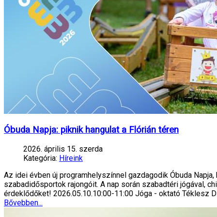
Óbuda Napja: piknik hangulat a Flórián téren
2026. április 15. szerda
Kategória:
Híreink
Az idei évben új programhelyszínnel gazdagodik Óbuda Napja, h
szabadidősportok rajongóit. A nap során szabadtéri jógával, c
érdeklődőket! 2026.05.10.10:00-11:00 Jóga - oktató Téklesz 
Bővebben...