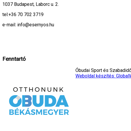
1037 Budapest, Laborc u. 2.
tel:
+36 70 702 3719
e-mail: info@esernyos.hu
A weboldalon cookie-kat használunk, hogy biztonságos böngészés mellett 
Rendben!
Fenntartó
Óbudai Sport és Szabadidő 
Weboldal készítés: Global