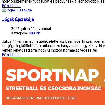
hogy összemérjék tudásukat és begyűjtsék a legnagyobb kiszá
Bővebben...
Jógák Éjszakája
2026. július 11. szombat
Kategória:
Híreink
Július 11-én ismét megtelik élettel az Esernyős, hiszen idén 
ki a jóga legkülönfélébb stílusait és irányzatait. Legyél kezdő 
remek lehetőség arra, hogy új mozgásformákat fedezz fel,
Bővebben...