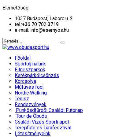
év
hónap
év
hónap
Elérhetőség:
1037 Budapest, Laborc u. 2.
tel.:
+36 70 702 3719
e-mail: info@esernyos.hu
Főoldal
Sportolj nálunk
Fitneszparkok
Kerékpárkölcsönzés
Korcsolya
Műfüves foci
Nordic Walking
Tenisz
Rendezvények
Pünkösdfürdői Családi Futónap
Tour de Óbuda
Családi Vizes Sportnapot
Terepfutó és Túrafesztivál
Létesítményeink