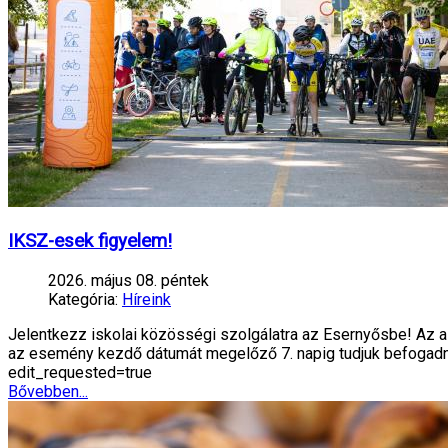
IKSZ-esek figyelem!
2026. május 08. péntek
Kategória:
Híreink
Jelentkezz iskolai közösségi szolgálatra az Esernyősbe! Az alá
az esemény kezdő dátumát megelőző 7. napig tudjuk befog
edit_requested=true
Bővebben...