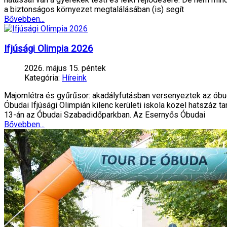
a biztonságos környezet megtalálásában (is) segít
Bővebben...
Ifjúsági Olimpia 2026
2026. május 15. péntek
Kategória:
Híreink
Majomlétra és gyűrűsor: akadályfutásban versenyeztek az óbu
Óbudai Ifjúsági Olimpián kilenc kerületi iskola közel hatszáz t
13-án az Óbudai Szabadidőparkban. Az Esernyős Óbudai
Bővebben...