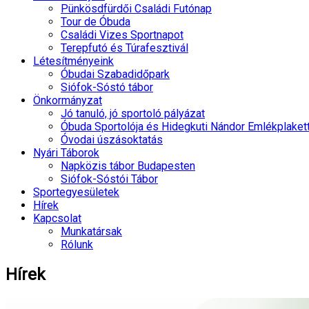
Pünkösdfürdői Családi Futónap
Tour de Óbuda
Családi Vizes Sportnapot
Terepfutó és Túrafesztivál
Létesítményeink
Óbudai Szabadidőpark
Siófok-Sóstó tábor
Önkormányzat
Jó tanuló, jó sportoló pályázat
Óbuda Sportolója és Hidegkuti Nándor Emlékplaket
Óvodai úszásoktatás
Nyári Táborok
Napközis tábor Budapesten
Siófok-Sóstói Tábor
Sportegyesületek
Hírek
Kapcsolat
Munkatársak
Rólunk
Hírek