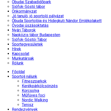
Óbudai Szabadidőpark
Siófok-Sóstó tábor
Önkormányzat
Jó tanuló, jó sportoló pályázat
Óbuda Sportolója és Hidegkuti Nándor Emlékplakett
Óvodai úszásoktatás
Nyári Táborok
Napközis tábor Budapesten
Siófok-Sóstói Tábor
Sportegyesületek
Hírek
Kapcsolat
Munkatársak
Rólunk
Főoldal
Sportolj nálunk
Fitneszparkok
Kerékpárkölcsönzés
Korcsolya
Műfüves foci
Nordic Walking
Tenisz
Rendezvények