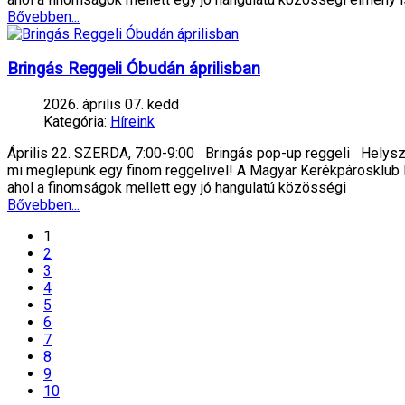
Bővebben...
Bringás Reggeli Óbudán áprilisban
2026. április 07. kedd
Kategória:
Híreink
Április 22. SZERDA, 7:00-9:00 Bringás pop-up reggeli Helyszí
mi meglepünk egy finom reggelivel! A Magyar Kerékpárosklub És
ahol a finomságok mellett egy jó hangulatú közösségi
Bővebben...
1
2
3
4
5
6
7
8
9
10