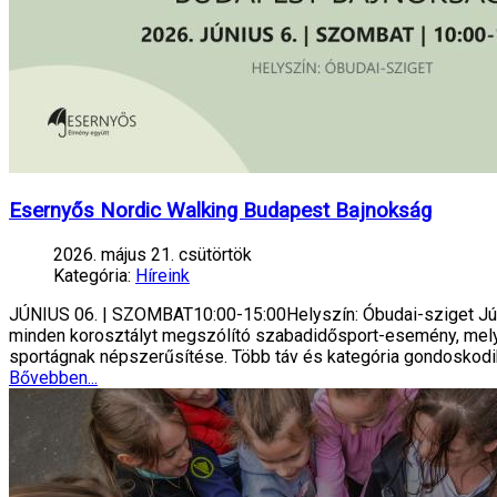
Esernyős Nordic Walking Budapest Bajnokság
2026. május 21. csütörtök
Kategória:
Híreink
JÚNIUS 06. | SZOMBAT10:00-15:00Helyszín: Óbudai-sziget Jú
minden korosztályt megszólító szabadidősport-esemény, melyn
sportágnak népszerűsítése. Több táv és kategória gondoskodik
Bővebben...