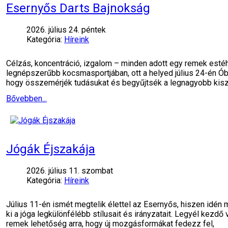
Esernyős Darts Bajnokság
2026. július 24. péntek
Kategória:
Híreink
Célzás, koncentráció, izgalom – minden adott egy remek esté
legnépszerűbb kocsmasportjában, ott a helyed július 24-én Ób
hogy összemérjék tudásukat és begyűjtsék a legnagyobb kiszá
Bővebben...
Jógák Éjszakája
2026. július 11. szombat
Kategória:
Híreink
Július 11-én ismét megtelik élettel az Esernyős, hiszen idén
ki a jóga legkülönfélébb stílusait és irányzatait. Legyél kezdő
remek lehetőség arra, hogy új mozgásformákat fedezz fel,