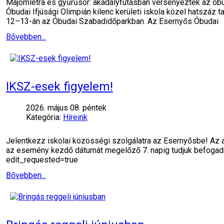
Majomlétra és gyűrűsor: akadályfutásban versenyeztek az óbu
Óbudai Ifjúsági Olimpián kilenc kerületi iskola közel hatszáz t
12–13-án az Óbudai Szabadidőparkban. Az Esernyős Óbudai
Bővebben...
IKSZ-esek figyelem!
2026. május 08. péntek
Kategória:
Híreink
Jelentkezz iskolai közösségi szolgálatra az Esernyősbe! Az al
az esemény kezdő dátumát megelőző 7. napig tudjuk befo
edit_requested=true
Bővebben...