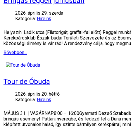
Bringás reggeli júniusban
2026. április 29. szerda
Kategória:
Híreink
Helyszín: Ladik utca (Filatorigát, graffiti-fal előtt) Reggel 
Kerékpárosklub Észak-budai Területi Szervezete és az Esernyős
közösségi élmény is vár rád! A rendezvény célja, hogy megmu
Bővebben...
Tour de Óbuda
2026. április 20. hétfő
Kategória:
Híreink
MÁJUS 31. | VASÁRNAP8:00 – 16:00Gyarmati Dezső Szabadidőpa
bringás esemény! Pattanj nyeregbe, és fedezd fel a Duna ment
kiépített útvonalon halad, így szinte bármilyen kerékpárral, min