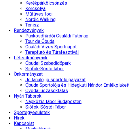
Kerékpárkölcsönzés
Korcsolya
Műfüves foci
Nordic Walking
Tenisz
Rendezvények
Pünkösdfürdői Családi Futónap
Tour de Óbuda
Családi Vizes Sportnapot
Terepfutó és Túrafesztivál
Létesítményeink
Óbudai Szabadidőpark
Siófok-Sóstó tábor
Önkormányzat
Jó tanuló, jó sportoló pályázat
Óbuda Sportolója és Hidegkuti Nándor Emlékplaket
Óvodai úszásoktatás
Nyári Táborok
Napközis tábor Budapesten
Siófok-Sóstói Tábor
Sportegyesületek
Hírek
Kapcsolat
Munkatársak