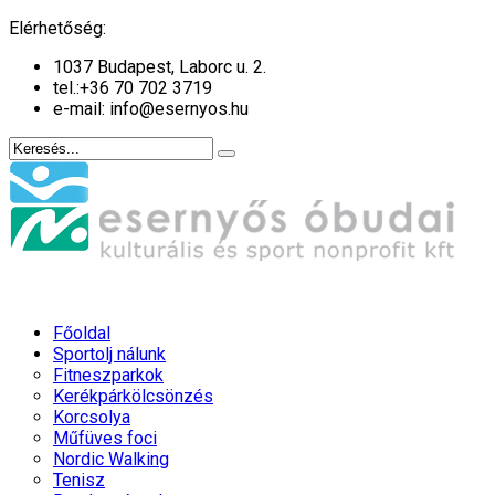
év
hónap
év
hónap
Elérhetőség:
1037 Budapest, Laborc u. 2.
tel.:
+36 70 702 3719
e-mail: info@esernyos.hu
Főoldal
Sportolj nálunk
Fitneszparkok
Kerékpárkölcsönzés
Korcsolya
Műfüves foci
Nordic Walking
Tenisz