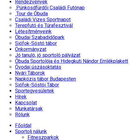
Rendezvények
Pünkösdfürdői Családi Futónap
Tour de Óbuda
Családi Vizes Sportnapot
Terepfutó és Túrafesztivál
Létesítményeink
Óbudai Szabadidőpark
Siófok-Sóstó tábor
Önkormányzat
Jó tanuló, jó sportoló pályázat
Óbuda Sportolója és Hidegkuti Nándor Emlékplakett
Óvodai úszásoktatás
Nyári Táborok
Napközis tábor Budapesten
Siófok-Sóstói Tábor
Sportegyesületek
Hírek
Kapcsolat
Munkatársak
Rólunk
Főoldal
Sportolj nálunk
Fitneszparkok