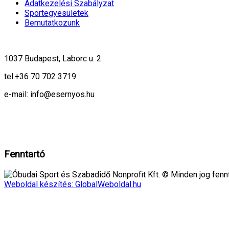
Adatkezelési Szabályzat
Sportegyesületek
Bemutatkozunk
1037 Budapest, Laborc u. 2.
tel:
+36 70 702 3719
e-mail: info@esernyos.hu
A weboldalon cookie-kat használunk, hogy biztonságos böngészés mellett 
Rendben!
Fenntartó
Óbudai Sport és Szabadidő Nonprofit Kft. © Minden jog fennt
Weboldal készítés: GlobalWeboldal.hu