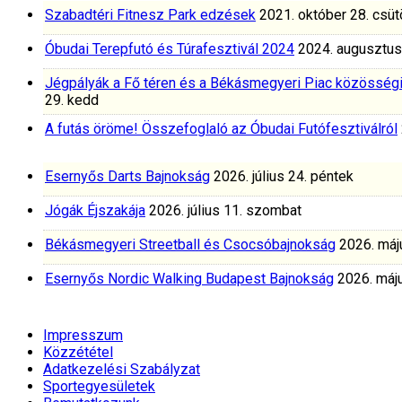
Szabadtéri Fitnesz Park edzések
2021. október 28. csüt
Óbudai Terepfutó és Túrafesztivál 2024
2024. augusztus
Jégpályák a Fő téren és a Békásmegyeri Piac közösség
29. kedd
A futás öröme! Összefoglaló az Óbudai Futófesztiválról
Esernyős Darts Bajnokság
2026. július 24. péntek
Jógák Éjszakája
2026. július 11. szombat
Békásmegyeri Streetball és Csocsóbajnokság
2026. máj
Esernyős Nordic Walking Budapest Bajnokság
2026. máju
Impresszum
Közzététel
Adatkezelési Szabályzat
Sportegyesületek