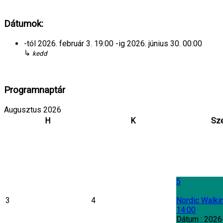
Dátumok:
-tól
2026. február 3.
19:00
-ig
2026. június 30.
00:00
↳
kedd
Programnaptár
Augusztus 2026
H
K
Sz
5
3
4
Nordic Walki
14:00
Dátum :
2026