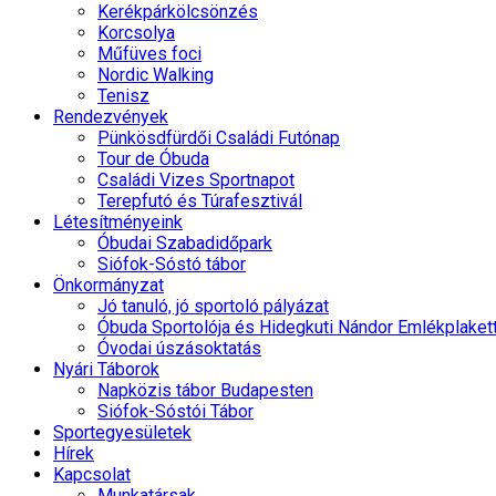
Kerékpárkölcsönzés
Korcsolya
Műfüves foci
Nordic Walking
Tenisz
Rendezvények
Pünkösdfürdői Családi Futónap
Tour de Óbuda
Családi Vizes Sportnapot
Terepfutó és Túrafesztivál
Létesítményeink
Óbudai Szabadidőpark
Siófok-Sóstó tábor
Önkormányzat
Jó tanuló, jó sportoló pályázat
Óbuda Sportolója és Hidegkuti Nándor Emlékplaket
Óvodai úszásoktatás
Nyári Táborok
Napközis tábor Budapesten
Siófok-Sóstói Tábor
Sportegyesületek
Hírek
Kapcsolat
Munkatársak