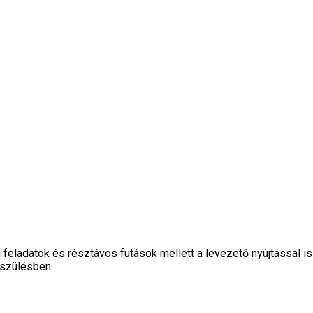
ai feladatok és résztávos futások mellett a levezető nyújtással
észülésben.