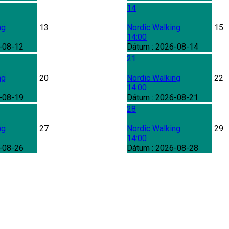
14
ng
13
Nordic Walking
15
14:00
-08-12
Dátum :
2026-08-14
21
ng
20
Nordic Walking
22
14:00
-08-19
Dátum :
2026-08-21
28
ng
27
Nordic Walking
29
14:00
-08-26
Dátum :
2026-08-28