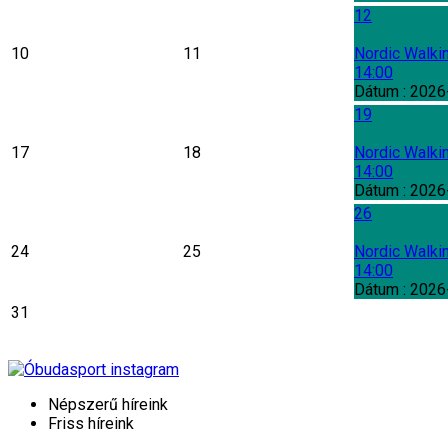
12
10
11
Nordic Walki
14:00
Dátum :
2026
19
17
18
Nordic Walki
14:00
Dátum :
2026
26
24
25
Nordic Walki
14:00
Dátum :
2026
31
Népszerű híreink
Friss híreink