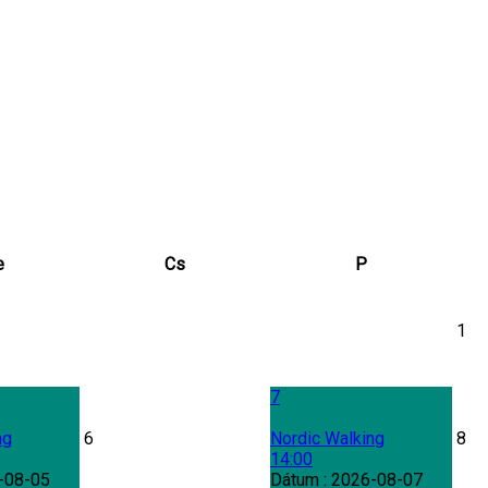
e
Cs
P
1
7
ng
6
Nordic Walking
8
14:00
-08-05
Dátum :
2026-08-07