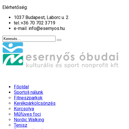
év
hónap
év
hónap
Elérhetőség:
1037 Budapest, Laborc u. 2.
tel.:
+36 70 702 3719
e-mail: info@esernyos.hu
Főoldal
Sportolj nálunk
Fitneszparkok
Kerékpárkölcsönzés
Korcsolya
Műfüves foci
Nordic Walking
Tenisz