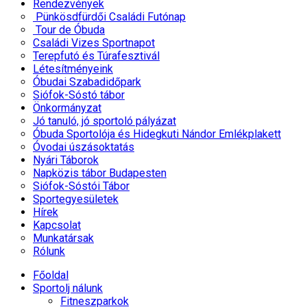
Rendezvények
Pünkösdfürdői Családi Futónap
Tour de Óbuda
Családi Vizes Sportnapot
Terepfutó és Túrafesztivál
Létesítményeink
Óbudai Szabadidőpark
Siófok-Sóstó tábor
Önkormányzat
Jó tanuló, jó sportoló pályázat
Óbuda Sportolója és Hidegkuti Nándor Emlékplakett
Óvodai úszásoktatás
Nyári Táborok
Napközis tábor Budapesten
Siófok-Sóstói Tábor
Sportegyesületek
Hírek
Kapcsolat
Munkatársak
Rólunk
Főoldal
Sportolj nálunk
Fitneszparkok