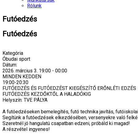
Rólunk
Futóedzés
Futóedzés
Kategória
Óbudai sport
Dátum:
2026. március 3.
19:00
-
00:00
MINDEN KEDDEN
19:00-20:30
FUTÓEDZÉS ÉS FUTÓEDZÉST KIEGÉSZÍTŐ ERŐNLÉTI EDZÉS
FUTÓEDZÉS KEZDŐKTŐL A HALADÓKIG
Helyszín: TVE PÁLYA
A futóedzéseken bemelegítés, futó technika javítás, futóiskol
Segítünk a futóedzések elkezdésében, versenyekre való felk
Szeretnél jó hangulatú csapatban edzeni, próbáld ki magad!
A részvétel ingyenes!