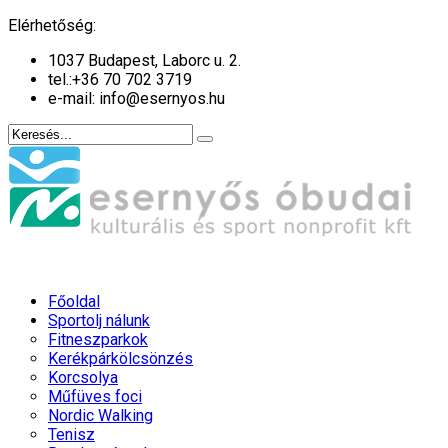
év
hónap
év
hónap
Elérhetőség:
1037 Budapest, Laborc u. 2.
tel.:
+36 70 702 3719
e-mail: info@esernyos.hu
Főoldal
Sportolj nálunk
Fitneszparkok
Kerékpárkölcsönzés
Korcsolya
Műfüves foci
Nordic Walking
Tenisz