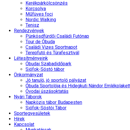
Kerékpárkölcsönzés
Korcsolya
Műfüves foci
Nordic Walking
Tenisz
Rendezvények
Pünkösdfürdői Családi Futónap
Tour de Óbuda
Családi Vizes Sportnapot
Terepfutó és Túrafesztivál
Létesítményeink
Óbudai Szabadidőpark
Siófok-Sóstó tábor
Önkormányzat
Jó tanuló, jó sportoló pályázat
Óbuda Sportolója és Hidegkuti Nándor Emlékplaket
Óvodai úszásoktatás
Nyári Táborok
Napközis tábor Budapesten
Siófok-Sóstói Tábor
Sportegyesületek
Hírek
Kapcsolat
Munkatársak