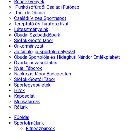
Rendezvények
Pünkösdfürdői Családi Futónap
Tour de Óbuda
Családi Vizes Sportnapot
Terepfutó és Túrafesztivál
Létesítményeink
Óbudai Szabadidőpark
Siófok-Sóstó tábor
Önkormányzat
Jó tanuló, jó sportoló pályázat
Óbuda Sportolója és Hidegkuti Nándor Emlékplakett
Óvodai úszásoktatás
Nyári Táborok
Napközis tábor Budapesten
Siófok-Sóstói Tábor
Sportegyesületek
Hírek
Kapcsolat
Munkatársak
Rólunk
Főoldal
Sportolj nálunk
Fitneszparkok