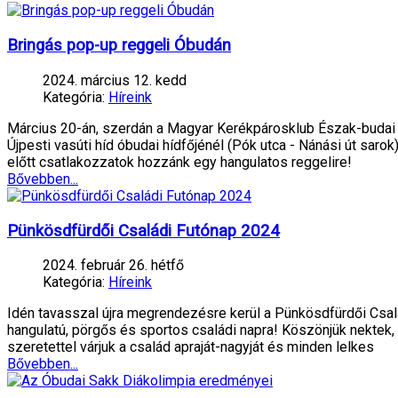
Bringás pop-up reggeli Óbudán
2024. március 12. kedd
Kategória:
Híreink
Március 20-án, szerdán a Magyar Kerékpárosklub Észak-budai 
Újpesti vasúti híd óbudai hídfőjénél (Pók utca - Nánási út sar
előtt csatlakozzatok hozzánk egy hangulatos reggelire!
Bővebben...
Pünkösdfürdői Családi Futónap 2024
2024. február 26. hétfő
Kategória:
Híreink
Idén tavasszal újra megrendezésre kerül a Pünkösdfürdői Csal
hangulatú, pörgős és sportos családi napra! Köszönjük nektek, 
szeretettel várjuk a család apraját-nagyját és minden lelkes
Bővebben...