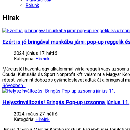
Rólunk
Hírek
Ezért is jó bringával munkába járni: pop-up reggelik
2024. június 17. hétfő
Kategória:
Híreink
Márciustól havonta egy alkalommal várta reggeli vagy uzsonna
Óbudai Kulturális és Sport Nonprofit Kft. valamint a Magyar 
rétest, valamint dobozos gyümölcslevet adtak át a bringával 
Bővebben...
Helyszínváltozás! Bringás Pop-up uzsonna június 11.
2024. május 27. hétfő
Kategória:
Híreink
Június 11-én a Magyar Kerékpárosklub Észak-budai Területi Sz