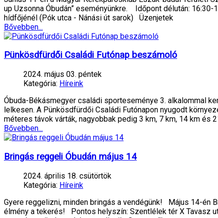
up Uzsonna Óbudán” eseményünkre. Időpont délután: 16:30-18:
hídfőjénél (Pók utca - Nánási út sarok) Üzenjetek
Bővebben...
Pünkösdfürdői Családi Futónap beszámoló
2024. május 03. péntek
Kategória:
Híreink
Óbuda-Békásmegyer családi sporteseménye 3. alkalommal kerül
lelkesen. A Pünkösdfürdői Családi Futónapon nyugodt környeze
méteres távok várták, nagyobbak pedig 3 km, 7 km, 14 km és 2
Bővebben...
Bringás reggeli Óbudán május 14
2024. április 18. csütörtök
Kategória:
Híreink
Gyere reggelizni, minden bringás a vendégünk! Május 14-én Br
élmény a tekerés!️ Pontos helyszín: Szentlélek tér X Tavasz