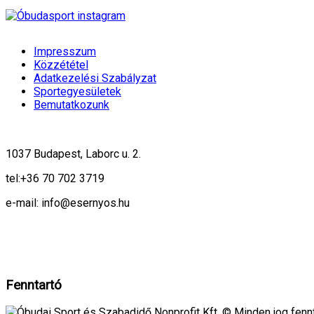
Impresszum
Közzététel
Adatkezelési Szabályzat
Sportegyesületek
Bemutatkozunk
1037 Budapest, Laborc u. 2.
tel:
+36 70 702 3719
e-mail: info@esernyos.hu
A weboldalon cookie-kat használunk, hogy biztonságos böngészés mellett 
Rendben!
Fenntartó
Óbudai Sport és Szabadidő Nonprofit Kft. © Minden jog fennt