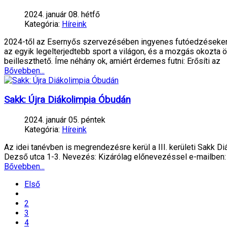
2024. január 08. hétfő
Kategória:
Híreink
2024-től az Esernyős szervezésében ingyenes futóedzéseken é
az egyik legelterjedtebb sport a világon, és a mozgás okozta
beilleszthető. Íme néhány ok, amiért érdemes futni: Erősíti az
Bővebben...
Sakk: Újra Diákolimpia Óbudán
2024. január 05. péntek
Kategória:
Híreink
Az idei tanévben is megrendezésre kerül a III. kerületi Sakk D
Dezső utca 1-3. Nevezés: Kizárólag előnevezéssel e-mailben: 
Bővebben...
Első
2
3
4