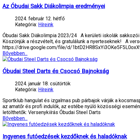
Az Óbudai Sakk Diákolimpia eredményei
2024. február 12. hétfő
Kategória:
Híreink
Óbudai Sakk Diákolimpia 2023/24 A kerületi iskolák sakkozói
Köszönjük a részvételt, és gratulálunk a nyerteseknek! A versen
https://drive.google.com/file/d/1btD2HR8SxYi3OKe5F5L0o
Bővebben...
Óbudai Steel Darts és Csocsó Bajnokság
2024. január 18. csütörtök
Kategória:
Híreink
Sportklub hangulat és izgalmas pub párbajok várják a kocsma
az amatőr és profi indulók, az estébe nyúló közösségi eseménye
letölthetők: Versenykiírás Óbudai Steel Darts
Bővebben...
Ingyenes futóedzések kezdőknek és haladóknak