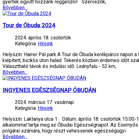
gyertek együtt hozzánk reggelizni! Szervezők,
Bővebben...
Tour de Óbuda 2024
2024. április 18. csütörtök
Kategória:
Híreink
Helyszín: Harrer Pál park A Tour de Óbuda kerékpáros napon a tá
kiépített, biciklis úton halad. Tekerés közben érdemes időt sza
Választható távok és indulási idő: Leányfalu - 52 km,
Bővebben...
INGYENES EGÉSZSÉGNAP ÓBUDÁN
2024. március 17. vasárnap
Kategória:
Híreink
Helyszín: Laktanya utca 1. Dátum: április 18. csütörtök 15:
alkalommal tartja meg az Óbudai Egészségnapot. Az Esernyős Ó
polgárai számára, hogy részt vehessenek egészségügyi
Bővebben...