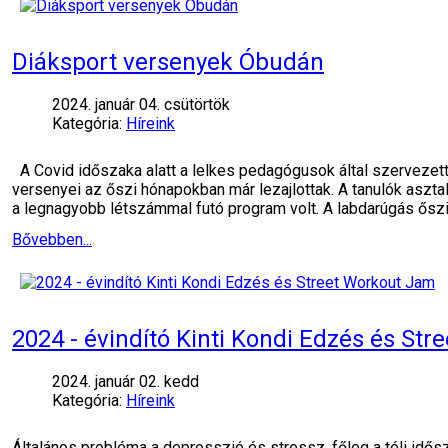
Diáksport versenyek Óbudán
2024. január 04. csütörtök
Kategória:
Híreink
A Covid időszaka alatt a lelkes pedagógusok által szervezett
versenyei az őszi hónapokban már lezajlottak. A tanulók asz
a legnagyobb létszámmal futó program volt. A labdarúgás őszi
Bővebben...
2024 - évindító Kinti Kondi Edzés és St
2024. január 02. kedd
Kategória:
Híreink
Általános probléma a depresszió és stressz, főleg a téli idő