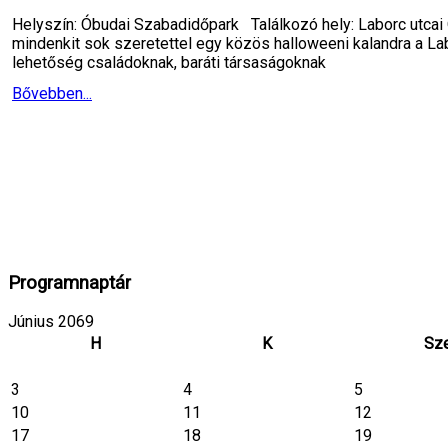
Helyszín: Óbudai Szabadidőpark Találkozó hely: Laborc utcai
mindenkit sok szeretettel egy közös halloweeni kalandra a La
lehetőség családoknak, baráti társaságoknak
Bővebben...
Programnaptár
Június 2069
H
K
Sz
3
4
5
10
11
12
17
18
19