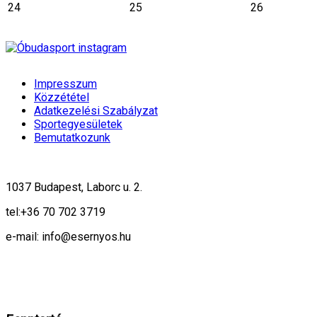
24
25
26
Impresszum
Közzététel
Adatkezelési Szabályzat
Sportegyesületek
Bemutatkozunk
1037 Budapest, Laborc u. 2.
tel:
+36 70 702 3719
e-mail: info@esernyos.hu
A weboldalon cookie-kat használunk, hogy biztonságos böngészés mellett 
Rendben!