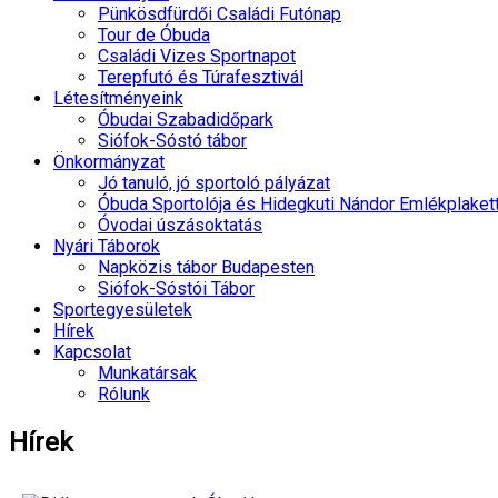
Pünkösdfürdői Családi Futónap
Tour de Óbuda
Családi Vizes Sportnapot
Terepfutó és Túrafesztivál
Létesítményeink
Óbudai Szabadidőpark
Siófok-Sóstó tábor
Önkormányzat
Jó tanuló, jó sportoló pályázat
Óbuda Sportolója és Hidegkuti Nándor Emlékplaket
Óvodai úszásoktatás
Nyári Táborok
Napközis tábor Budapesten
Siófok-Sóstói Tábor
Sportegyesületek
Hírek
Kapcsolat
Munkatársak
Rólunk
Hírek