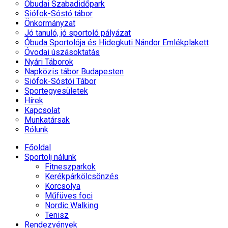
Óbudai Szabadidőpark
Siófok-Sóstó tábor
Önkormányzat
Jó tanuló, jó sportoló pályázat
Óbuda Sportolója és Hidegkuti Nándor Emlékplakett
Óvodai úszásoktatás
Nyári Táborok
Napközis tábor Budapesten
Siófok-Sóstói Tábor
Sportegyesületek
Hírek
Kapcsolat
Munkatársak
Rólunk
Főoldal
Sportolj nálunk
Fitneszparkok
Kerékpárkölcsönzés
Korcsolya
Műfüves foci
Nordic Walking
Tenisz
Rendezvények