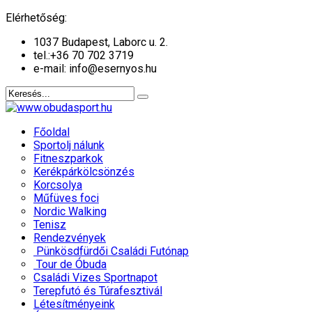
év
hónap
év
hónap
Elérhetőség:
1037 Budapest, Laborc u. 2.
tel.:
+36 70 702 3719
e-mail: info@esernyos.hu
Főoldal
Sportolj nálunk
Fitneszparkok
Kerékpárkölcsönzés
Korcsolya
Műfüves foci
Nordic Walking
Tenisz
Rendezvények
Pünkösdfürdői Családi Futónap
Tour de Óbuda
Családi Vizes Sportnapot
Terepfutó és Túrafesztivál
Létesítményeink