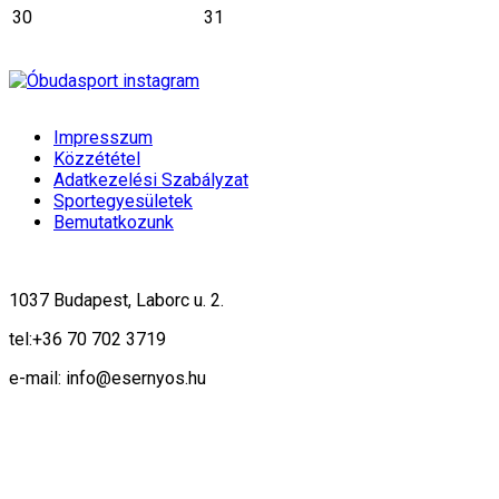
30
31
Impresszum
Közzététel
Adatkezelési Szabályzat
Sportegyesületek
Bemutatkozunk
1037 Budapest, Laborc u. 2.
tel:
+36 70 702 3719
e-mail: info@esernyos.hu
A weboldalon cookie-kat használunk, hogy biztonságos böngészés mellett 
Rendben!