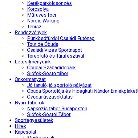
Kerékpárkölcsönzés
Korcsolya
Műfüves foci
Nordic Walking
Tenisz
Rendezvények
Pünkösdfürdői Családi Futónap
Tour de Óbuda
Családi Vizes Sportnapot
Terepfutó és Túrafesztivál
Létesítményeink
Óbudai Szabadidőpark
Siófok-Sóstó tábor
Önkormányzat
Jó tanuló, jó sportoló pályázat
Óbuda Sportolója és Hidegkuti Nándor Emlékplaket
Óvodai úszásoktatás
Nyári Táborok
Napközis tábor Budapesten
Siófok-Sóstói Tábor
Sportegyesületek
Hírek
Kapcsolat
Munkatársak