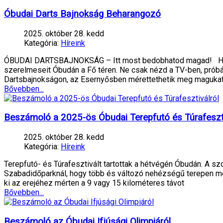
Óbudai Darts Bajnokság Beharangozó
2025. október 28. kedd
Kategória:
Híreink
ÓBUDAI DARTSBAJNOKSÁG – Itt most bedobhatod magad! Hely
szerelmeseit Óbudán a Fő téren. Ne csak nézd a TV-ben, próbá
Dartsbajnokságon, az Esernyősben mérettethetik meg magukat a
Bővebben...
Beszámoló a 2025-ös Óbudai Terepfutó és Túrafeszti
2025. október 28. kedd
Kategória:
Híreink
Terepfutó- és Túrafesztivált tartottak a hétvégén Óbudán. A 
Szabadidőparknál, hogy több és változó nehézségű terepen mérj
ki az erejéhez mérten a 9 vagy 15 kilométeres távot
Bővebben...
Beszámoló az Óbudai Ifjúsági Olimpiáról