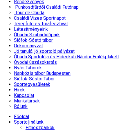
Rendezvények
Pünkösdfürdői Családi Futónap
Tour de Óbuda
Családi Vizes Sportnapot
Terepfutó és Túrafesztivál
Létesítményeink
Óbudai Szabadidőpark
Siófok-Sóstó tábor
Önkormányzat
Jó tanuló, jó sportoló pályázat
Óbuda Sportolója és Hidegkuti Nándor Emlékplakett
Óvodai úszásoktatás
Nyári Táborok
Napközis tábor Budapesten
Siófok-Sóstói Tábor
Sportegyesületek
Hírek
Kapcsolat
Munkatársak
Rólunk
Főoldal
Sportolj nálunk
Fitneszparkok