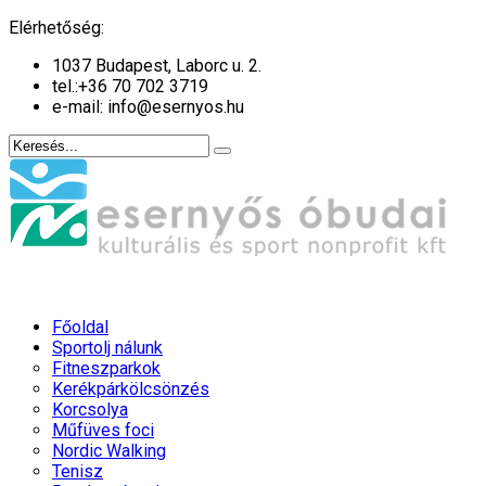
év
hónap
év
hónap
Elérhetőség:
1037 Budapest, Laborc u. 2.
tel.:
+36 70 702 3719
e-mail: info@esernyos.hu
Főoldal
Sportolj nálunk
Fitneszparkok
Kerékpárkölcsönzés
Korcsolya
Műfüves foci
Nordic Walking
Tenisz