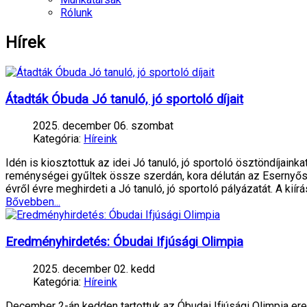
Rólunk
Hírek
Átadták Óbuda Jó tanuló, jó sportoló díjait
2025. december 06. szombat
Kategória:
Híreink
Idén is kiosztottuk az idei Jó tanuló, jó sportoló ösztöndíjain
reménységei gyűltek össze szerdán, kora délután az Esernyős
évről évre meghirdeti a Jó tanuló, jó sportoló pályázatát. A kiírá
Bővebben...
Eredményhirdetés: Óbudai Ifjúsági Olimpia
2025. december 02. kedd
Kategória:
Híreink
December 2-án kedden tartottuk az Óbudai Ifjúsági Olimpia e