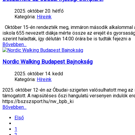
2025. október 20. hétfő
Kategória:
Híreink
Október 15-én rendezték meg, immáron második alkalommal az 
iskola 655 nevezett diákja mérte össze az erejét és gyorsasá
szerint haladtak, így délután 14:00 órára be is tudták fejezni a
Bővebben...
Nordic Walking Budapest Bajnokság
2025. október 14. kedd
Kategória:
Híreink
2025. október 12-én az Óbudai-szigeten valósulhatott meg az i
támogatott. A napsütéses őszi hangulatú versenyen indulók ered
https://bszszsport.hu/nw_bpb_ki
Bővebben...
Első
1
2