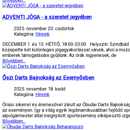
Bővebben...
ADVENTI JÓGA - a szeretet jegyében
2025. november 20. csütörtök
Kategória:
Híreink
DECEMBER 1. és 15. HÉTFŐ, 18:00-20:00 Helyszín: Szindbád Re
közepette két különleges jógagyakorlással várunk, ahol a mozdu
emberek támogatására gyűjtünk. Az órák ingyenesek, de
Bővebben...
Őszi Darts Bajnokság az Esernyősben
2025. november 18. kedd
Kategória:
Híreink
Óriási sikerrel és éremesővel zárult az Óbudai Darts Bajnokság
az eseményen. Így a világ egyik legdinamikusabban fejlődő sp
alpolgármester által megnyitott sportesemény elképesztő izg
Bővebben...