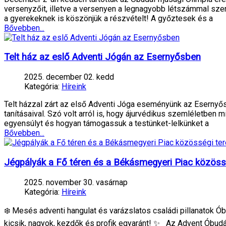
versenyzőit, illetve a versenyen a legnagyobb létszámmal szere
a gyerekeknek is köszönjük a részvételt! A győztesek és a
Bővebben...
Telt ház az eslő Adventi Jógán az Esernyősben
2025. december 02. kedd
Kategória:
Híreink
Telt házzal zárt az első Adventi Jóga eseményünk az Esernyősb
tanításaival. Szó volt arról is, hogy ájurvédikus szemléletben
egyensúlyt és hogyan támogassuk a testünket-lelkünket a
Bővebben...
Jégpályák a Fő téren és a Békásmegyeri Piac közöss
2025. november 30. vasárnap
Kategória:
Híreink
❄️ Mesés adventi hangulat és varázslatos családi pillanatok Ó
kicsik, nagyok, kezdők és profik egyaránt! ✨ Az Advent Óbudá