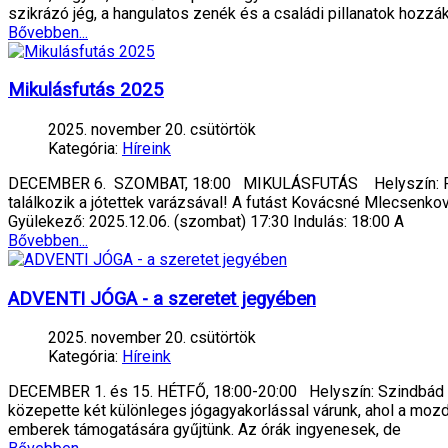
szikrázó jég, a hangulatos zenék és a családi pillanatok hozzá
Bővebben...
Mikulásfutás 2025
2025. november 20. csütörtök
Kategória:
Híreink
DECEMBER 6. SZOMBAT, 18:00 MIKULÁSFUTÁS Helyszín: Fő té
találkozik a jótettek varázsával! A futást Kovácsné Mlecsenk
Gyülekező: 2025.12.06. (szombat) 17:30 Indulás: 18:00 A
Bővebben...
ADVENTI JÓGA - a szeretet jegyében
2025. november 20. csütörtök
Kategória:
Híreink
DECEMBER 1. és 15. HÉTFŐ, 18:00-20:00 Helyszín: Szindbád Re
közepette két különleges jógagyakorlással várunk, ahol a mozdu
emberek támogatására gyűjtünk. Az órák ingyenesek, de