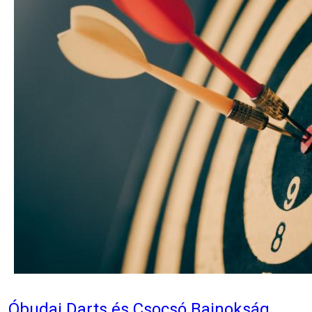
Óbudai Darts és Csocsó Bajnokság