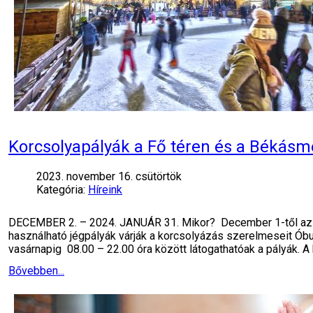
Korcsolyapályák a Fő téren és a Békásm
2023. november 16. csütörtök
Kategória:
Híreink
DECEMBER 2. – 2024. JANUÁR 31. Mikor? December 1-től az ö
használható jégpályák várják a korcsolyázás szerelmeseit Óbud
vasárnapig 08.00 – 22.00 óra között látogathatóak a pályák. A
Bővebben...