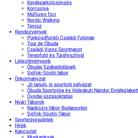
Kerékpárkölcsönzés
Korcsolya
Műfüves foci
Nordic Walking
Tenisz
Rendezvények
Pünkösdfürdői Családi Futónap
Tour de Óbuda
Családi Vizes Sportnapot
Terepfutó és Túrafesztivál
Létesítményeink
Óbudai Szabadidőpark
Siófok-Sóstó tábor
Önkormányzat
Jó tanuló, jó sportoló pályázat
Óbuda Sportolója és Hidegkuti Nándor Emlékplaket
Óvodai úszásoktatás
Nyári Táborok
Napközis tábor Budapesten
Siófok-Sóstói Tábor
Sportegyesületek
Hírek
Kapcsolat
Munkatársak