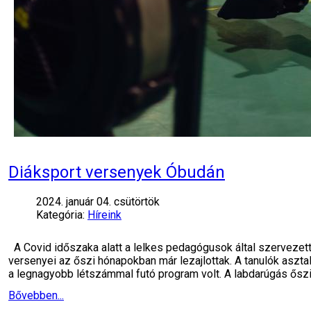
Diáksport versenyek Óbudán
2024. január 04. csütörtök
Kategória:
Híreink
A Covid időszaka alatt a lelkes pedagógusok által szervezett
versenyei az őszi hónapokban már lezajlottak. A tanulók asz
a legnagyobb létszámmal futó program volt. A labdarúgás őszi
Bővebben...