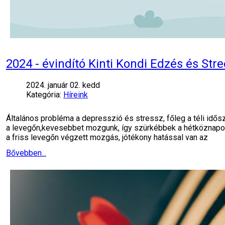
2024 - évindító Kinti Kondi Edzés és St
2024. január 02. kedd
Kategória:
Híreink
Általános probléma a depresszió és stressz, főleg a téli idő
a levegőn,kevesebbet mozgunk, így szürkébbek a hétköznapok. 
a friss levegőn végzett mozgás, jótékony hatással van az
Bővebben...