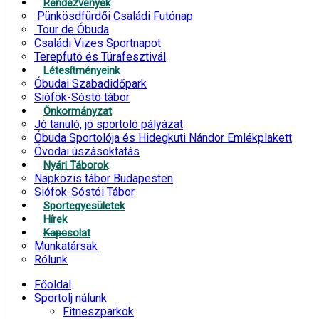
Rendezvények
Pünkösdfürdői Családi Futónap
Tour de Óbuda
Családi Vizes Sportnapot
Terepfutó és Túrafesztivál
Létesítményeink
Óbudai Szabadidőpark
Siófok-Sóstó tábor
Önkormányzat
Jó tanuló, jó sportoló pályázat
Óbuda Sportolója és Hidegkuti Nándor Emlékplakett
Óvodai úszásoktatás
Nyári Táborok
Napközis tábor Budapesten
Siófok-Sóstói Tábor
Sportegyesületek
Hírek
Kapcsolat
Munkatársak
Rólunk
Főoldal
Sportolj nálunk
Fitneszparkok