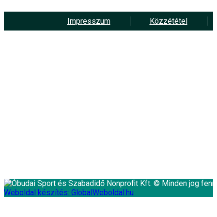
Impresszum
Közzététel
1037 Budapest, Laborc u. 2.
tel:
+36 70 702 3719
e-mail: info@esernyos.hu
A weboldalon cookie-kat használunk, hogy biztonságos böngészés mellett 
Rendben!
Fenntartó
Óbudai Sport és Szabadidő Nonprofit Kft. © Minden jog fennt
Weboldal készítés: GlobalWeboldal.hu