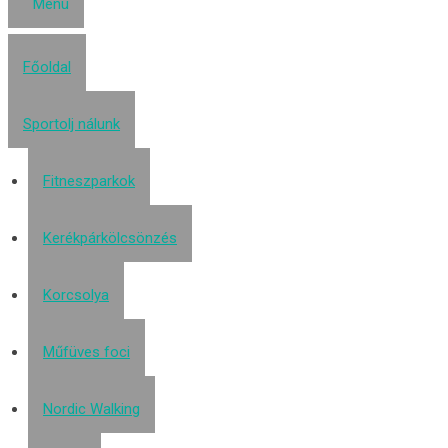
Menü
Főoldal
Sportolj nálunk
Fitneszparkok
Kerékpárkölcsönzés
Korcsolya
Műfüves foci
Nordic Walking