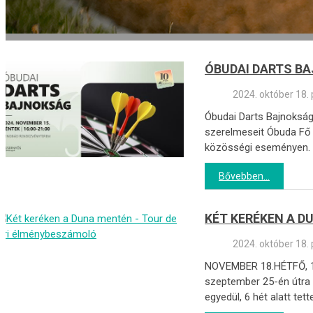
ÓBUDAI DARTS B
2024. október 18.
Óbudai Darts Bajnoksá
szerelmeseit Óbuda Fő 
közösségi eseményen. K
Bővebben...
KÉT KERÉKEN A D
2024. október 18.
NOVEMBER 18.HÉTFŐ, 18
szeptember 25-én útra k
egyedül, 6 hét alatt te