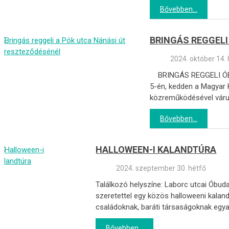
Bővebben...
BRINGÁS REGGELI
2024. október 14.
BRINGÁS REGGELI ÓBUD
5-én, kedden a Magyar K
közreműködésével várun
Bővebben...
HALLOWEEN-I KALANDTÚRA
2024. szeptember 30. hétfő
Találkozó helyszíne: Laborc utcai Óbud
szeretettel egy közös halloweeni kalan
családoknak, baráti társaságoknak egy
Bővebben...