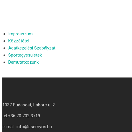
Impresszum
Közzététel
Adatkezelési Szabályzat
Sportegyesületek
Bemutatkozunk
1037 Budapest, Laborc u. 2.
tel:
+36 70 702 3719
e-mail: info@esernyos.hu