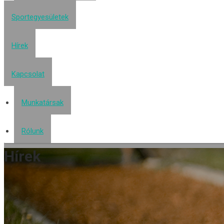
Sportegyesületek
Hírek
Kapcsolat
Munkatársak
Rólunk
Hírek