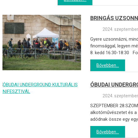
BRINGÁS UZSONN
2024. szeptember 
Gyere uzsonnázni, minden bringás a vendégünk! Október 8-án kedden
finomsággal, legyen mé
8. kedd 16:30-18:30 Fog
Bővebben...
ÓBUDAI UNDERGRO
2024. szeptember
SZEPTEMBER 28.SZOMBAT,
alkotóművészetet és a 
adódnak össze egy egyna
Bővebben...