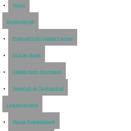
Tenisz
Rendezvények
Pünkösdfürdői Családi Futónap
Tour de Óbuda
Családi Vizes Sportnapot
Terepfutó és Túrafesztivál
Létesítményeink
Óbudai Szabadidőpark