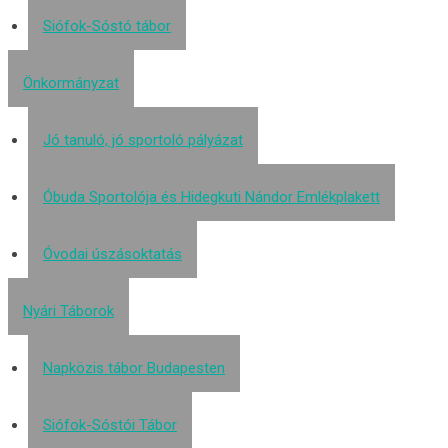
Siófok-Sóstó tábor
Önkormányzat
Jó tanuló, jó sportoló pályázat
Óbuda Sportolója és Hidegkuti Nándor Emlékplakett
Óvodai úszásoktatás
Nyári Táborok
Napközis tábor Budapesten
Siófok-Sóstói Tábor