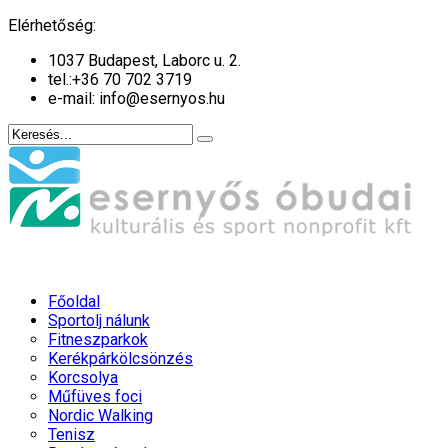
év
hónap
év
hónap
Elérhetőség:
1037 Budapest, Laborc u. 2.
tel.:
+36 70 702 3719
e-mail: info@esernyos.hu
Főoldal
Sportolj nálunk
Fitneszparkok
Kerékpárkölcsönzés
Korcsolya
Műfüves foci
Nordic Walking
Tenisz