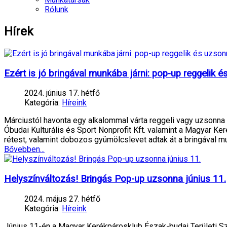
Rólunk
Hírek
Ezért is jó bringával munkába járni: pop-up reggelik
2024. június 17. hétfő
Kategória:
Híreink
Márciustól havonta egy alkalommal várta reggeli vagy uzsonna
Óbudai Kulturális és Sport Nonprofit Kft. valamint a Magyar 
rétest, valamint dobozos gyümölcslevet adtak át a bringával 
Bővebben...
Helyszínváltozás! Bringás Pop-up uzsonna június 11.
2024. május 27. hétfő
Kategória:
Híreink
Június 11-én a Magyar Kerékpárosklub Észak-budai Területi Sz