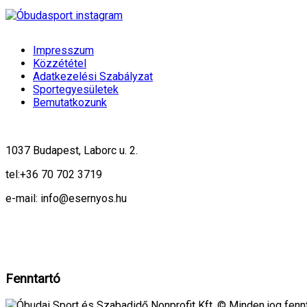
Impresszum
Közzététel
Adatkezelési Szabályzat
Sportegyesületek
Bemutatkozunk
1037 Budapest, Laborc u. 2.
tel:
+36 70 702 3719
e-mail: info@esernyos.hu
A weboldalon cookie-kat használunk, hogy biztonságos böngészés mellett 
Rendben!
Fenntartó
Óbudai Sport és Szabadidő Nonprofit Kft. © Minden jog fennt