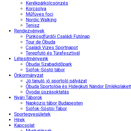
Kerékpárkölcsönzés
Korcsolya
Műfüves foci
Nordic Walking
Tenisz
Rendezvények
Pünkösdfürdői Családi Futónap
Tour de Óbuda
Családi Vizes Sportnapot
Terepfutó és Túrafesztivál
Létesítményeink
Óbudai Szabadidőpark
Siófok-Sóstó tábor
Önkormányzat
Jó tanuló, jó sportoló pályázat
Óbuda Sportolója és Hidegkuti Nándor Emlékplaket
Óvodai úszásoktatás
Nyári Táborok
Napközis tábor Budapesten
Siófok-Sóstói Tábor
Sportegyesületek
Hírek
Kapcsolat
Munkatársak