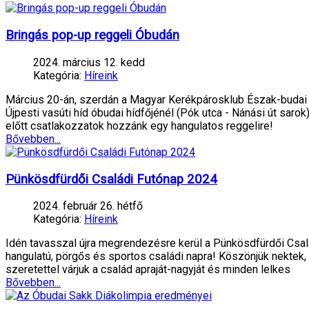
Bringás pop-up reggeli Óbudán
2024. március 12. kedd
Kategória:
Híreink
Március 20-án, szerdán a Magyar Kerékpárosklub Észak-budai 
Újpesti vasúti híd óbudai hídfőjénél (Pók utca - Nánási út sar
előtt csatlakozzatok hozzánk egy hangulatos reggelire!
Bővebben...
Pünkösdfürdői Családi Futónap 2024
2024. február 26. hétfő
Kategória:
Híreink
Idén tavasszal újra megrendezésre kerül a Pünkösdfürdői Csal
hangulatú, pörgős és sportos családi napra! Köszönjük nektek, 
szeretettel várjuk a család apraját-nagyját és minden lelkes
Bővebben...