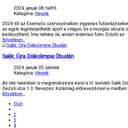
2024. január 08. hétfő
Kategória:
Híreink
2024-től az Esernyős szervezésében ingyenes futóedzéseken é
az egyik legelterjedtebb sport a világon, és a mozgás okozta
beilleszthető. Íme néhány ok, amiért érdemes futni: Erősíti az
Bővebben...
Sakk: Újra Diákolimpia Óbudán
2024. január 05. péntek
Kategória:
Híreink
Az idei tanévben is megrendezésre kerül a III. kerületi Sakk D
Dezső utca 1-3. Nevezés: Kizárólag előnevezéssel e-mailben: 
Bővebben...
Első
2
3
4