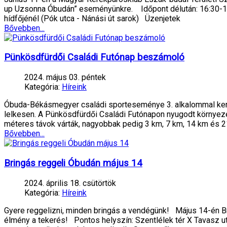
up Uzsonna Óbudán” eseményünkre. Időpont délután: 16:30-18:
hídfőjénél (Pók utca - Nánási út sarok) Üzenjetek
Bővebben...
Pünkösdfürdői Családi Futónap beszámoló
2024. május 03. péntek
Kategória:
Híreink
Óbuda-Békásmegyer családi sporteseménye 3. alkalommal kerül
lelkesen. A Pünkösdfürdői Családi Futónapon nyugodt környeze
méteres távok várták, nagyobbak pedig 3 km, 7 km, 14 km és 2
Bővebben...
Bringás reggeli Óbudán május 14
2024. április 18. csütörtök
Kategória:
Híreink
Gyere reggelizni, minden bringás a vendégünk! Május 14-én Br
élmény a tekerés!️ Pontos helyszín: Szentlélek tér X Tavasz