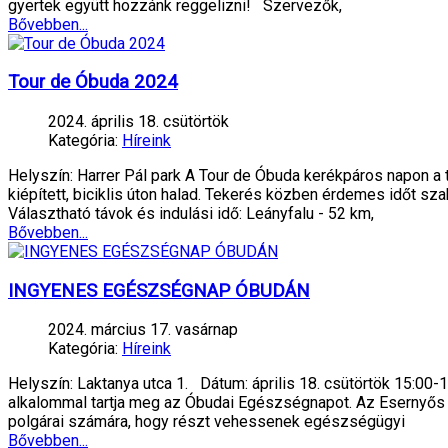
gyertek együtt hozzánk reggelizni! Szervezők,
Bővebben...
Tour de Óbuda 2024
2024. április 18. csütörtök
Kategória:
Híreink
Helyszín: Harrer Pál park A Tour de Óbuda kerékpáros napon a tá
kiépített, biciklis úton halad. Tekerés közben érdemes időt sza
Választható távok és indulási idő: Leányfalu - 52 km,
Bővebben...
INGYENES EGÉSZSÉGNAP ÓBUDÁN
2024. március 17. vasárnap
Kategória:
Híreink
Helyszín: Laktanya utca 1. Dátum: április 18. csütörtök 15:
alkalommal tartja meg az Óbudai Egészségnapot. Az Esernyős Ó
polgárai számára, hogy részt vehessenek egészségügyi
Bővebben...