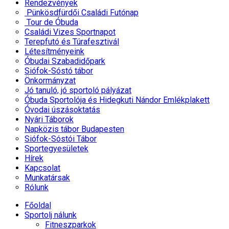
Rendezvények
Pünkösdfürdői Családi Futónap
Tour de Óbuda
Családi Vizes Sportnapot
Terepfutó és Túrafesztivál
Létesítményeink
Óbudai Szabadidőpark
Siófok-Sóstó tábor
Önkormányzat
Jó tanuló, jó sportoló pályázat
Óbuda Sportolója és Hidegkuti Nándor Emlékplakett
Óvodai úszásoktatás
Nyári Táborok
Napközis tábor Budapesten
Siófok-Sóstói Tábor
Sportegyesületek
Hírek
Kapcsolat
Munkatársak
Rólunk
Főoldal
Sportolj nálunk
Fitneszparkok