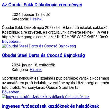
Az Óbudai Sakk Diákolimpia eredményei
2024. február 12. hétfő
Kategória:
Híreink
Óbudai Sakk Diákolimpia 2023/24 A kerületi iskolák sakkozói
Köszönjük a részvételt, és gratulálunk a nyerteseknek! A versen
https://drive.google.com/file/d/1btD2HR8SxYi3OKe5F5L0o
Bővebben...
Óbudai Steel Darts és Csocsó Bajnokság
2024. január 18. csütörtök
Kategória:
Híreink
Sportklub hangulat és izgalmas pub párbajok várják a kocsma
az amatőr és profi indulók, az estébe nyúló közösségi eseménye
letölthetők: Versenykiírás Óbudai Steel Darts
Bővebben...
Ingyenes futóedzések kezdőknek és haladóknak