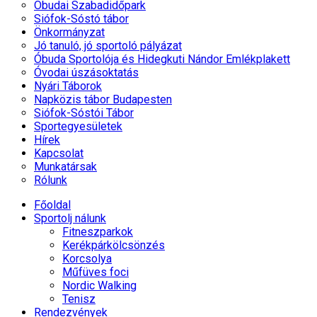
Óbudai Szabadidőpark
Siófok-Sóstó tábor
Önkormányzat
Jó tanuló, jó sportoló pályázat
Óbuda Sportolója és Hidegkuti Nándor Emlékplakett
Óvodai úszásoktatás
Nyári Táborok
Napközis tábor Budapesten
Siófok-Sóstói Tábor
Sportegyesületek
Hírek
Kapcsolat
Munkatársak
Rólunk
Főoldal
Sportolj nálunk
Fitneszparkok
Kerékpárkölcsönzés
Korcsolya
Műfüves foci
Nordic Walking
Tenisz
Rendezvények