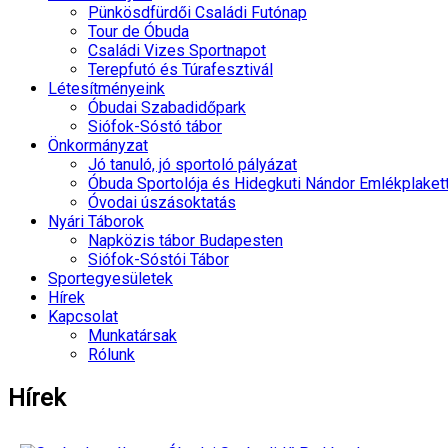
Pünkösdfürdői Családi Futónap
Tour de Óbuda
Családi Vizes Sportnapot
Terepfutó és Túrafesztivál
Létesítményeink
Óbudai Szabadidőpark
Siófok-Sóstó tábor
Önkormányzat
Jó tanuló, jó sportoló pályázat
Óbuda Sportolója és Hidegkuti Nándor Emlékplaket
Óvodai úszásoktatás
Nyári Táborok
Napközis tábor Budapesten
Siófok-Sóstói Tábor
Sportegyesületek
Hírek
Kapcsolat
Munkatársak
Rólunk
Hírek