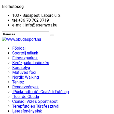
év
hónap
év
hónap
Elérhetőség:
1037 Budapest, Laborc u. 2.
tel.:
+36 70 702 3719
e-mail: info@esernyos.hu
Főoldal
Sportolj nálunk
Fitneszparkok
Kerékpárkölcsönzés
Korcsolya
Műfüves foci
Nordic Walking
Tenisz
Rendezvények
Pünkösdfürdői Családi Futónap
Tour de Óbuda
Családi Vizes Sportnapot
Terepfutó és Túrafesztivál
Létesítményeink