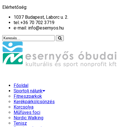
év
hónap
év
hónap
Elérhetőség:
1037 Budapest, Laborc u. 2.
tel.:
+36 70 702 3719
e-mail: info@esernyos.hu
Főoldal
Sportolj nálunk
Fitneszparkok
Kerékpárkölcsönzés
Korcsolya
Műfüves foci
Nordic Walking
Tenisz