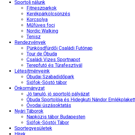
Sportolj nálunk
Fitneszparkok
Kerékpárkölcsönzés
Korcsolya
Műfüves foci
Nordic Walking
Tenisz
Rendezvények
Pünkösdfürdői Családi Futónap
Tour de Óbuda
Családi Vizes Sportnapot
Terepfutó és Túrafesztivál
Létesítményeink
Óbudai Szabadidőpark
Siófok-Sóstó tábor
Önkormányzat
Jó tanuló, jó sportoló pályázat
Óbuda Sportolója és Hidegkuti Nándor Emlékplaket
Óvodai úszásoktatás
Nyári Táborok
Napközis tábor Budapesten
Siófok-Sóstói Tábor
Sportegyesületek
Hírek