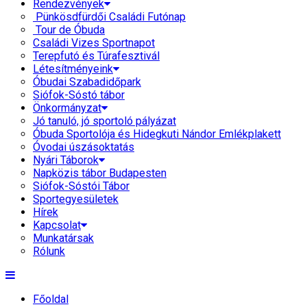
Rendezvények
Pünkösdfürdői Családi Futónap
Tour de Óbuda
Családi Vizes Sportnapot
Terepfutó és Túrafesztivál
Létesítményeink
Óbudai Szabadidőpark
Siófok-Sóstó tábor
Önkormányzat
Jó tanuló, jó sportoló pályázat
Óbuda Sportolója és Hidegkuti Nándor Emlékplakett
Óvodai úszásoktatás
Nyári Táborok
Napközis tábor Budapesten
Siófok-Sóstói Tábor
Sportegyesületek
Hírek
Kapcsolat
Munkatársak
Rólunk
Főoldal