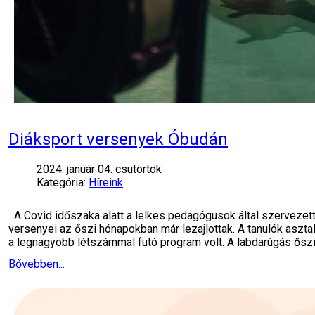
Diáksport versenyek Óbudán
2024. január 04. csütörtök
Kategória:
Híreink
A Covid időszaka alatt a lelkes pedagógusok által szervezett
versenyei az őszi hónapokban már lezajlottak. A tanulók asz
a legnagyobb létszámmal futó program volt. A labdarúgás őszi
Bővebben...