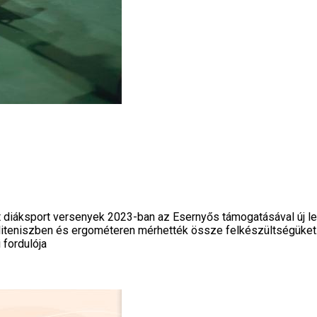
 diáksport versenyek 2023-ban az Esernyős támogatásával új lend
taliteniszben és ergométeren mérhették össze felkészültségüket
 fordulója