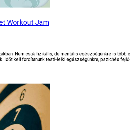
reet Workout Jam
szakban. Nem csak fizikális, de mentális egészségünkre is több
Időt kell fordítanunk testi-lelki egészségünkre, pszichés fejlő