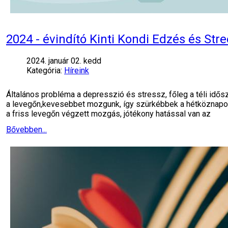
2024 - évindító Kinti Kondi Edzés és St
2024. január 02. kedd
Kategória:
Híreink
Általános probléma a depresszió és stressz, főleg a téli idő
a levegőn,kevesebbet mozgunk, így szürkébbek a hétköznapok. 
a friss levegőn végzett mozgás, jótékony hatással van az
Bővebben...