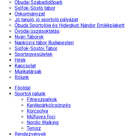
Óbudai Szabadidőpark
Siófok-Sóstó tábor
Önkormányzat
Jó tanuló, jó sportoló pályázat
Óbuda Sportolója és Hidegkuti Nándor Emlékplakett
Óvodai úszásoktatás
Nyári Táborok
Napközis tábor Budapesten
Siófok-Sóstói Tábor
Sportegyesületek
Hírek
Kapcsolat
Munkatársak
Rólunk
Főoldal
Sportolj nálunk
Fitneszparkok
Kerékpárkölcsönzés
Korcsolya
Műfüves foci
Nordic Walking
Tenisz
Rendezvények