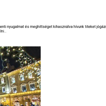
enti nyugalmat és meghittséget kihasználva hívunk titeket jógá
lni…