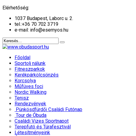
év
hónap
év
hónap
Elérhetőség:
1037 Budapest, Laborc u. 2.
tel.:
+36 70 702 3719
e-mail: info@esernyos.hu
Főoldal
Sportolj nálunk
Fitneszparkok
Kerékpárkölcsönzés
Korcsolya
Műfüves foci
Nordic Walking
Tenisz
Rendezvények
Pünkösdfürdői Családi Futónap
Tour de Óbuda
Családi Vizes Sportnapot
Terepfutó és Túrafesztivál
Létesítményeink