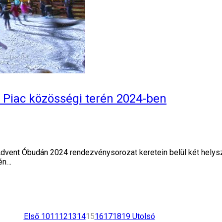
 Piac közösségi terén 2024-ben
dvent Óbudán 2024 rendezvénysorozat keretein belül két helys
rén…
Első
10
11
12
13
14
15
16
17
18
19
Utolsó