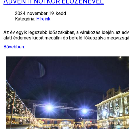
ADVENTI NŐI KÖR ÉLŐZENÉVEL
2024. november 19. kedd
Kategória:
Híreink
Az év egyik legszebb időszakában, a várakozás idején, az adv
alatt érdemes kicsit megállni és befelé fókuszálva megvizsgá
Bővebben...