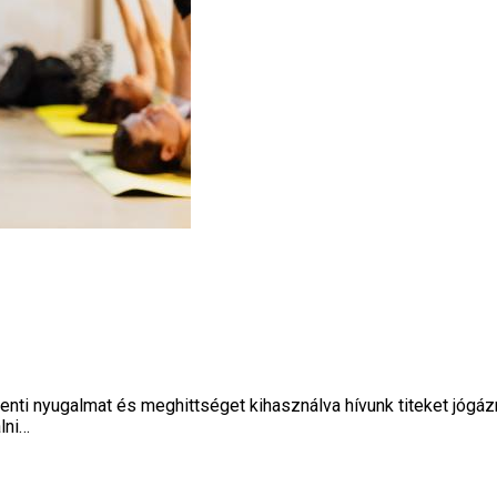
enti nyugalmat és meghittséget kihasználva hívunk titeket jógá
lni…