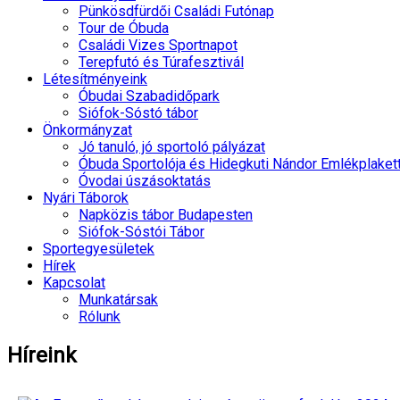
Pünkösdfürdői Családi Futónap
Tour de Óbuda
Családi Vizes Sportnapot
Terepfutó és Túrafesztivál
Létesítményeink
Óbudai Szabadidőpark
Siófok-Sóstó tábor
Önkormányzat
Jó tanuló, jó sportoló pályázat
Óbuda Sportolója és Hidegkuti Nándor Emlékplaket
Óvodai úszásoktatás
Nyári Táborok
Napközis tábor Budapesten
Siófok-Sóstói Tábor
Sportegyesületek
Hírek
Kapcsolat
Munkatársak
Rólunk
Híreink