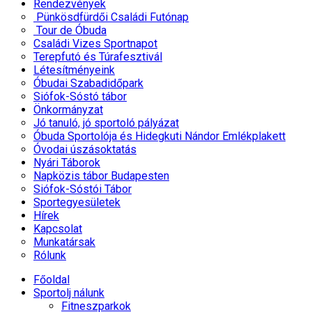
Rendezvények
Pünkösdfürdői Családi Futónap
Tour de Óbuda
Családi Vizes Sportnapot
Terepfutó és Túrafesztivál
Létesítményeink
Óbudai Szabadidőpark
Siófok-Sóstó tábor
Önkormányzat
Jó tanuló, jó sportoló pályázat
Óbuda Sportolója és Hidegkuti Nándor Emlékplakett
Óvodai úszásoktatás
Nyári Táborok
Napközis tábor Budapesten
Siófok-Sóstói Tábor
Sportegyesületek
Hírek
Kapcsolat
Munkatársak
Rólunk
Főoldal
Sportolj nálunk
Fitneszparkok