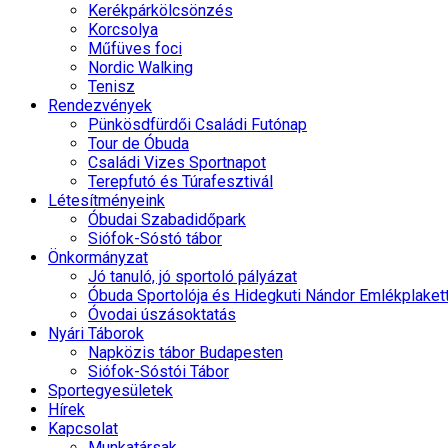
Kerékpárkölcsönzés
Korcsolya
Műfüves foci
Nordic Walking
Tenisz
Rendezvények
Pünkösdfürdői Családi Futónap
Tour de Óbuda
Családi Vizes Sportnapot
Terepfutó és Túrafesztivál
Létesítményeink
Óbudai Szabadidőpark
Siófok-Sóstó tábor
Önkormányzat
Jó tanuló, jó sportoló pályázat
Óbuda Sportolója és Hidegkuti Nándor Emlékplaket
Óvodai úszásoktatás
Nyári Táborok
Napközis tábor Budapesten
Siófok-Sóstói Tábor
Sportegyesületek
Hírek
Kapcsolat
Munkatársak