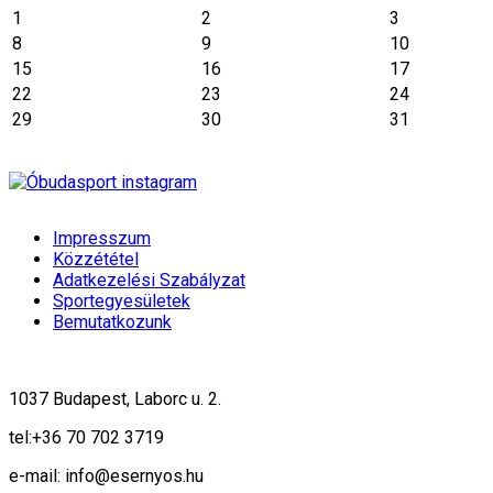
1
2
3
8
9
10
15
16
17
22
23
24
29
30
31
Impresszum
Közzététel
Adatkezelési Szabályzat
Sportegyesületek
Bemutatkozunk
1037 Budapest, Laborc u. 2.
tel:
+36 70 702 3719
e-mail: info@esernyos.hu