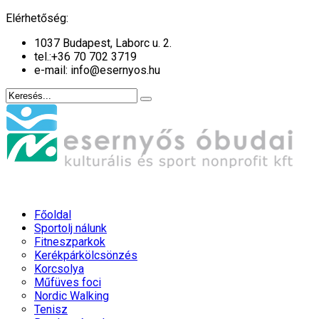
év
hónap
év
hónap
Elérhetőség:
1037 Budapest, Laborc u. 2.
tel.:
+36 70 702 3719
e-mail: info@esernyos.hu
Főoldal
Sportolj nálunk
Fitneszparkok
Kerékpárkölcsönzés
Korcsolya
Műfüves foci
Nordic Walking
Tenisz