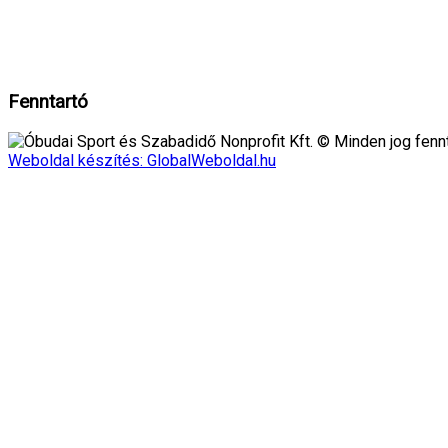
A weboldalon cookie-kat használunk, hogy biztonságos böngészés mellett 
Rendben!
Fenntartó
Óbudai Sport és Szabadidő Nonprofit Kft. © Minden jog fennt
Weboldal készítés: GlobalWeboldal.hu