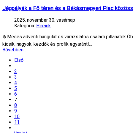
Jégpályák a Fő téren és a Békásmegyeri Piac közöss
2025. november 30. vasárnap
Kategória:
Híreink
❄️ Mesés adventi hangulat és varázslatos családi pillanatok Ó
kicsik, nagyok, kezdők és profik egyaránt!…
Bővebben...
Első
2
3
4
5
6
7
8
9
10
11