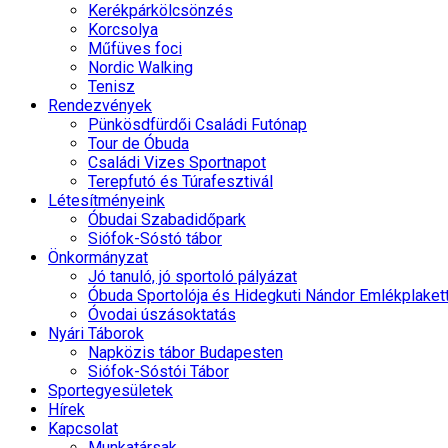
Kerékpárkölcsönzés
Korcsolya
Műfüves foci
Nordic Walking
Tenisz
Rendezvények
Pünkösdfürdői Családi Futónap
Tour de Óbuda
Családi Vizes Sportnapot
Terepfutó és Túrafesztivál
Létesítményeink
Óbudai Szabadidőpark
Siófok-Sóstó tábor
Önkormányzat
Jó tanuló, jó sportoló pályázat
Óbuda Sportolója és Hidegkuti Nándor Emlékplaket
Óvodai úszásoktatás
Nyári Táborok
Napközis tábor Budapesten
Siófok-Sóstói Tábor
Sportegyesületek
Hírek
Kapcsolat
Munkatársak