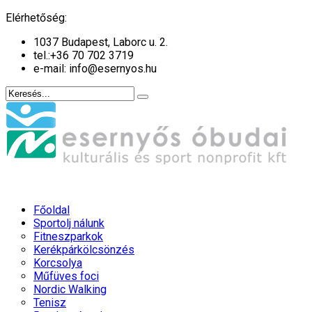
év
hónap
év
hónap
Elérhetőség:
1037 Budapest, Laborc u. 2.
tel.:
+36 70 702 3719
e-mail: info@esernyos.hu
Főoldal
Sportolj nálunk
Fitneszparkok
Kerékpárkölcsönzés
Korcsolya
Műfüves foci
Nordic Walking
Tenisz