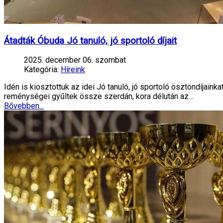
Átadták Óbuda Jó tanuló, jó sportoló díjait
2025. december 06. szombat
Kategória:
Híreink
Idén is kiosztottuk az idei Jó tanuló, jó sportoló ösztöndíjain
reménységei gyűltek össze szerdán, kora délután az…
Bővebben...