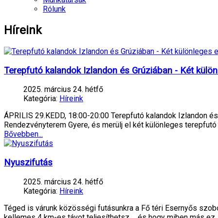
Rólunk
Híreink
Terepfutó kalandok Izlandon és Grúziában - Két kül
2025. március 24. hétfő
Kategória:
Híreink
ÁPRILIS 29.KEDD, 18:00-20:00 Terepfutó kalandok Izlandon és
Rendezvényterem Gyere, és merülj el két különleges terepfutó
Bővebben...
Nyuszifutás
2025. március 24. hétfő
Kategória:
Híreink
Téged is várunk közösségi futásunkra a Fő téri Esernyős szo
kellemes 4 km-es távot teljesíthetsz. …és hogy miben más ez