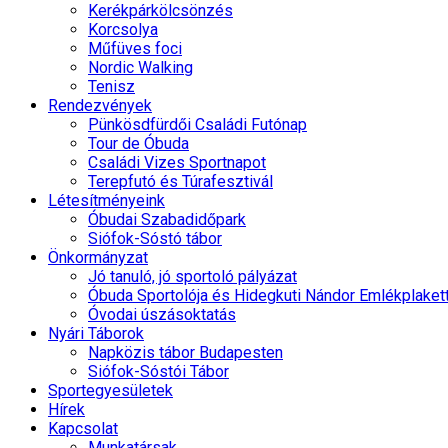
Kerékpárkölcsönzés
Korcsolya
Műfüves foci
Nordic Walking
Tenisz
Rendezvények
Pünkösdfürdői Családi Futónap
Tour de Óbuda
Családi Vizes Sportnapot
Terepfutó és Túrafesztivál
Létesítményeink
Óbudai Szabadidőpark
Siófok-Sóstó tábor
Önkormányzat
Jó tanuló, jó sportoló pályázat
Óbuda Sportolója és Hidegkuti Nándor Emlékplaket
Óvodai úszásoktatás
Nyári Táborok
Napközis tábor Budapesten
Siófok-Sóstói Tábor
Sportegyesületek
Hírek
Kapcsolat
Munkatársak