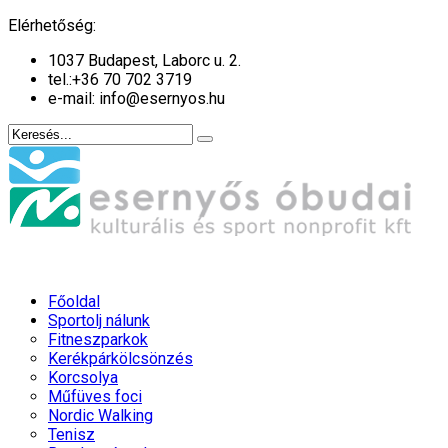
év
hónap
év
hónap
Elérhetőség:
1037 Budapest, Laborc u. 2.
tel.:
+36 70 702 3719
e-mail: info@esernyos.hu
Főoldal
Sportolj nálunk
Fitneszparkok
Kerékpárkölcsönzés
Korcsolya
Műfüves foci
Nordic Walking
Tenisz