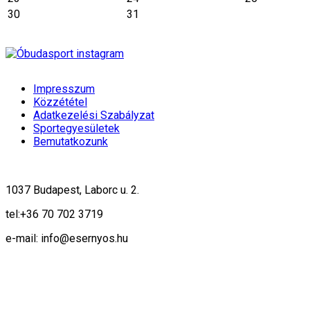
30
31
Impresszum
Közzététel
Adatkezelési Szabályzat
Sportegyesületek
Bemutatkozunk
1037 Budapest, Laborc u. 2.
tel:
+36 70 702 3719
e-mail: info@esernyos.hu
A weboldalon cookie-kat használunk, hogy biztonságos böngészés mellett 
Rendben!