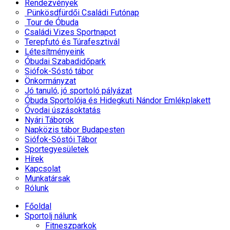
Rendezvények
Pünkösdfürdői Családi Futónap
Tour de Óbuda
Családi Vizes Sportnapot
Terepfutó és Túrafesztivál
Létesítményeink
Óbudai Szabadidőpark
Siófok-Sóstó tábor
Önkormányzat
Jó tanuló, jó sportoló pályázat
Óbuda Sportolója és Hidegkuti Nándor Emlékplakett
Óvodai úszásoktatás
Nyári Táborok
Napközis tábor Budapesten
Siófok-Sóstói Tábor
Sportegyesületek
Hírek
Kapcsolat
Munkatársak
Rólunk
Főoldal
Sportolj nálunk
Fitneszparkok