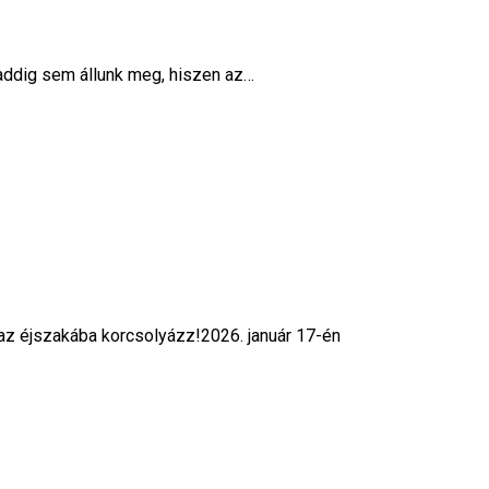
 addig sem állunk meg, hiszen az…
t az éjszakába korcsolyázz!2026. január 17-én