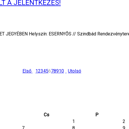
DULT A JELENTKEZÉS!
JEGYÉBEN Helyszín: ESERNYŐS // Szindbád Rendezvényterem (
Első
1
2
3
4
5
6
7
8
9
10
Utolsó
Cs
P
1
2
7
8
9