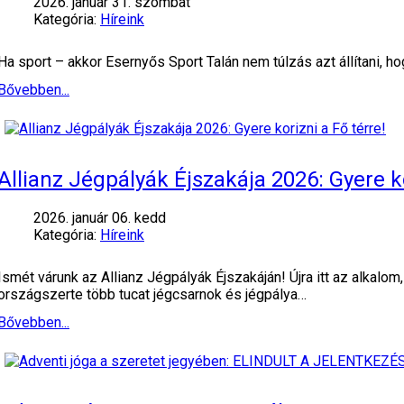
2026. január 31. szombat
Kategória:
Híreink
Ha sport – akkor Esernyős Sport Talán nem túlzás azt állítani, 
Bővebben...
Allianz Jégpályák Éjszakája 2026: Gyere ko
2026. január 06. kedd
Kategória:
Híreink
Ismét várunk az Allianz Jégpályák Éjszakáján! Újra itt az alkalo
országszerte több tucat jégcsarnok és jégpálya…
Bővebben...