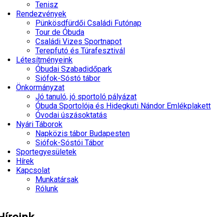
Tenisz
Rendezvények
Pünkösdfürdői Családi Futónap
Tour de Óbuda
Családi Vizes Sportnapot
Terepfutó és Túrafesztivál
Létesítményeink
Óbudai Szabadidőpark
Siófok-Sóstó tábor
Önkormányzat
Jó tanuló, jó sportoló pályázat
Óbuda Sportolója és Hidegkuti Nándor Emlékplakett
Óvodai úszásoktatás
Nyári Táborok
Napközis tábor Budapesten
Siófok-Sóstói Tábor
Sportegyesületek
Hírek
Kapcsolat
Munkatársak
Rólunk