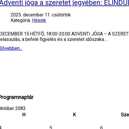
Adventi jóga a szeretet jegyében: ELIN
2025. december 11. csütörtök
Kategória:
Híreink
DECEMBER 15.HÉTFŐ, 18:00-20:00 ADVENTI JÓGA – A SZERETET 
lelassulás, a befelé figyelés és a szeretet időszaka.…
Bővebben...
Programnaptár
Október 2083
H
K
Sze
4
5
6