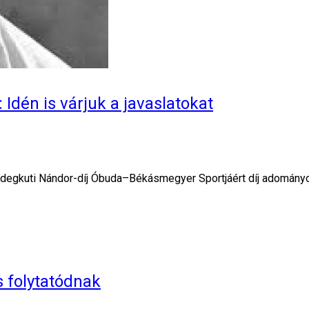
Idén is várjuk a javaslatokat
a Hidegkuti Nándor-díj Óbuda–Békásmegyer Sportjáért díj adományo
 folytatódnak