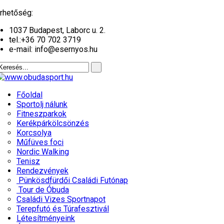
év
hónap
év
hónap
rhetőség:
1037 Budapest, Laborc u. 2.
tel.:
+36 70 702 3719
e-mail: info@esernyos.hu
Főoldal
Sportolj nálunk
Fitneszparkok
Kerékpárkölcsönzés
Korcsolya
Műfüves foci
Nordic Walking
Tenisz
Rendezvények
Pünkösdfürdői Családi Futónap
Tour de Óbuda
Családi Vizes Sportnapot
Terepfutó és Túrafesztivál
Létesítményeink