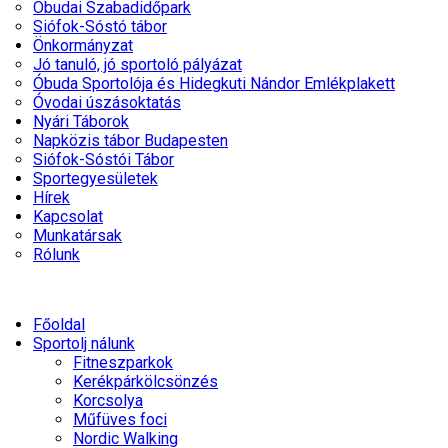
Óbudai Szabadidőpark
Siófok-Sóstó tábor
Önkormányzat
Jó tanuló, jó sportoló pályázat
Óbuda Sportolója és Hidegkuti Nándor Emlékplakett
Óvodai úszásoktatás
Nyári Táborok
Napközis tábor Budapesten
Siófok-Sóstói Tábor
Sportegyesületek
Hírek
Kapcsolat
Munkatársak
Rólunk
Főoldal
Sportolj nálunk
Fitneszparkok
Kerékpárkölcsönzés
Korcsolya
Műfüves foci
Nordic Walking