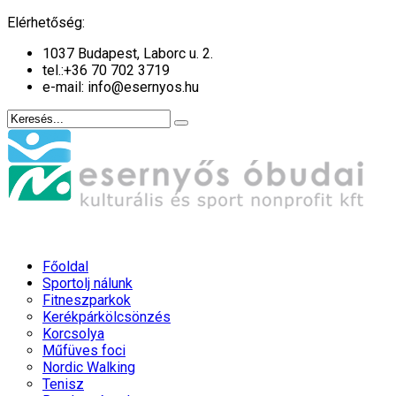
év
hónap
év
hónap
Elérhetőség:
1037 Budapest, Laborc u. 2.
tel.:
+36 70 702 3719
e-mail: info@esernyos.hu
Főoldal
Sportolj nálunk
Fitneszparkok
Kerékpárkölcsönzés
Korcsolya
Műfüves foci
Nordic Walking
Tenisz