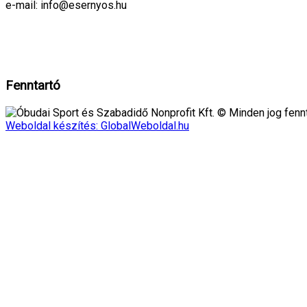
e-mail: info@esernyos.hu
A weboldalon cookie-kat használunk, hogy biztonságos böngészés mellett 
Rendben!
Fenntartó
Óbudai Sport és Szabadidő Nonprofit Kft. © Minden jog fennt
Weboldal készítés: GlobalWeboldal.hu