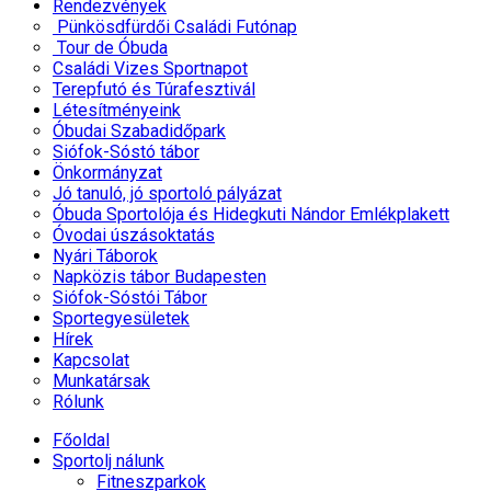
Rendezvények
Pünkösdfürdői Családi Futónap
Tour de Óbuda
Családi Vizes Sportnapot
Terepfutó és Túrafesztivál
Létesítményeink
Óbudai Szabadidőpark
Siófok-Sóstó tábor
Önkormányzat
Jó tanuló, jó sportoló pályázat
Óbuda Sportolója és Hidegkuti Nándor Emlékplakett
Óvodai úszásoktatás
Nyári Táborok
Napközis tábor Budapesten
Siófok-Sóstói Tábor
Sportegyesületek
Hírek
Kapcsolat
Munkatársak
Rólunk
Főoldal
Sportolj nálunk
Fitneszparkok