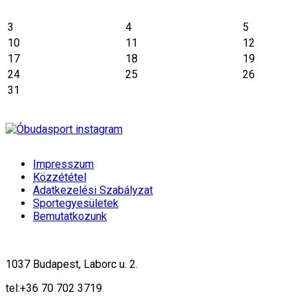
3
4
5
10
11
12
17
18
19
24
25
26
31
Impresszum
Közzététel
Adatkezelési Szabályzat
Sportegyesületek
Bemutatkozunk
1037 Budapest, Laborc u. 2.
tel:
+36 70 702 3719