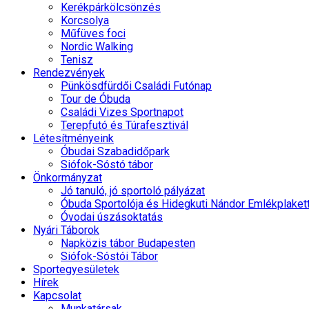
Kerékpárkölcsönzés
Korcsolya
Műfüves foci
Nordic Walking
Tenisz
Rendezvények
Pünkösdfürdői Családi Futónap
Tour de Óbuda
Családi Vizes Sportnapot
Terepfutó és Túrafesztivál
Létesítményeink
Óbudai Szabadidőpark
Siófok-Sóstó tábor
Önkormányzat
Jó tanuló, jó sportoló pályázat
Óbuda Sportolója és Hidegkuti Nándor Emlékplaket
Óvodai úszásoktatás
Nyári Táborok
Napközis tábor Budapesten
Siófok-Sóstói Tábor
Sportegyesületek
Hírek
Kapcsolat
Munkatársak