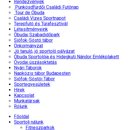
Rendezvények
Pünkösdfürdői Családi Futónap
Tour de Óbuda
Családi Vizes Sportnapot
Terepfutó és Túrafesztivál
Létesítményeink
Óbudai Szabadidőpark
Siófok-Sóstó tábor
Önkormányzat
Jó tanuló, jó sportoló pályázat
Óbuda Sportolója és Hidegkuti Nándor Emlékplakett
Óvodai úszásoktatás
Nyári Táborok
Napközis tábor Budapesten
Siófok-Sóstói Tábor
Sportegyesületek
Hírek
Kapcsolat
Munkatársak
Rólunk
Főoldal
Sportolj nálunk
Fitneszparkok