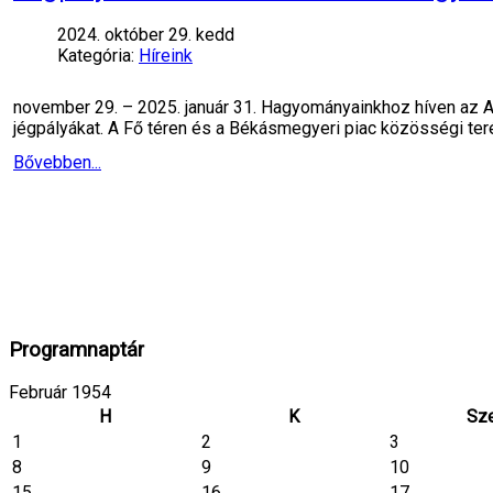
2024. október 29. kedd
Kategória:
Híreink
november 29. – 2025. január 31. Hagyományainkhoz híven az A
jégpályákat. A Fő téren és a Békásmegyeri piac közösségi te
Bővebben...
Programnaptár
Február 1954
H
K
Sz
1
2
3
8
9
10
15
16
17