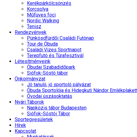
Kerékpárkölcsönzés
Korcsolya
Műfüves foci
Nordic Walking
Tenisz
Rendezvények
Pünkösdfürdői Családi Futónap
Tour de Óbuda
Családi Vizes Sportnapot
Terepfutó és Túrafesztivál
Létesítményeink
Óbudai Szabadidőpark
Siófok-Sóstó tábor
Önkormányzat
Jó tanuló, jó sportoló pályázat
Óbuda Sportolója és Hidegkuti Nándor Emlékplaket
Óvodai úszásoktatás
Nyári Táborok
Napközis tábor Budapesten
Siófok-Sóstói Tábor
Sportegyesületek
Hírek
Kapcsolat
Munkatársak