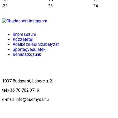
22
23
24
Impresszum
Közzététel
Adatkezelési Szabályzat
Sportegyesületek
Bemutatkozunk
1037 Budapest, Laborc u. 2.
tel:
+36 70 702 3719
e-mail: info@esernyos.hu
A weboldalon cookie-kat használunk, hogy biztonságos böngészés mellett 