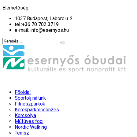
év
hónap
év
hónap
Elérhetőség:
1037 Budapest, Laborc u. 2.
tel.:
+36 70 702 3719
e-mail: info@esernyos.hu
Főoldal
Sportolj nálunk
Fitneszparkok
Kerékpárkölcsönzés
Korcsolya
Műfüves foci
Nordic Walking
Tenisz