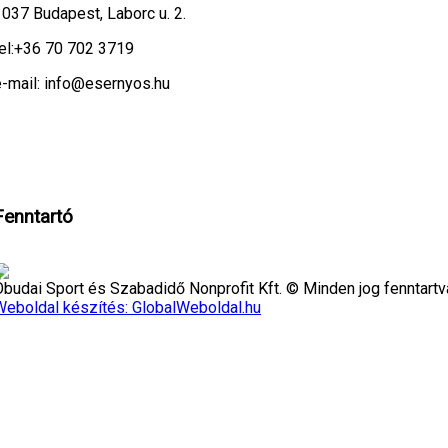
1037 Budapest, Laborc u. 2.
el:
+36 70 702 3719
e-mail: info@esernyos.hu
eboldalon cookie-kat használunk, hogy biztonságos böngészés mellett a leg
ndben!
Fenntartó
Óbudai Sport és Szabadidő Nonprofit Kft. © Minden jog fenntartv
Weboldal készítés: GlobalWeboldal.hu