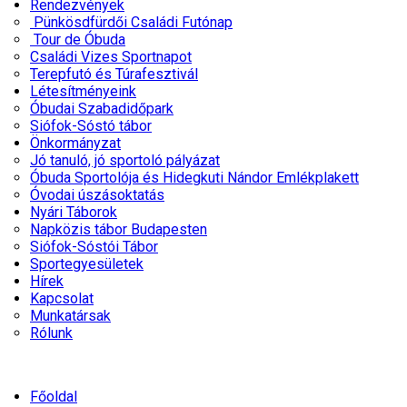
Rendezvények
Pünkösdfürdői Családi Futónap
Tour de Óbuda
Családi Vizes Sportnapot
Terepfutó és Túrafesztivál
Létesítményeink
Óbudai Szabadidőpark
Siófok-Sóstó tábor
Önkormányzat
Jó tanuló, jó sportoló pályázat
Óbuda Sportolója és Hidegkuti Nándor Emlékplakett
Óvodai úszásoktatás
Nyári Táborok
Napközis tábor Budapesten
Siófok-Sóstói Tábor
Sportegyesületek
Hírek
Kapcsolat
Munkatársak
Rólunk
Főoldal