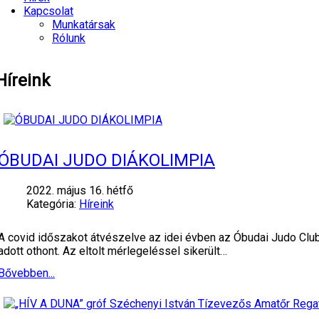
Kapcsolat
Munkatársak
Rólunk
Híreink
ÓBUDAI JUDO DIÁKOLIMPIA
2022. május 16. hétfő
Kategória:
Híreink
A covid időszakot átvészelve az idei évben az Óbudai Judo Cl
adott othont. Az eltolt mérlegeléssel sikerült…
Bővebben...