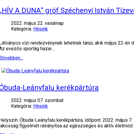
„HÍV A DUNA” gróf Széchenyi István Tíz
2022. május 22. vasárnap
Kategória:
Híreink
Látványos vízi rendezvénynek lehetnek tanúi, akik május 22-én dél
Az evezős sportág hazai…
Bővebben...
Óbuda-Leányfalu kerékpártúra
2022. május 07. szombat
Kategória:
Híreink
Helyszín: Óbuda-Leányfalu kerékpártúra, időpont: 2022. május 7.
lakosság figyelmét ráirányítsa az egészséges és aktív életmód 