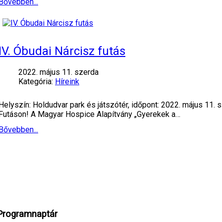
Bővebben...
IV. Óbudai Nárcisz futás
2022. május 11. szerda
Kategória:
Híreink
Helyszín: Holdudvar park és játszótér, időpont: 2022. május 11.
Futáson! A Magyar Hospice Alapítvány „Gyerekek a…
Bővebben...
Programnaptár