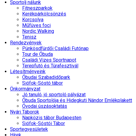
Sportolj nálunk
Fitneszparkok
Kerékpárkölcsönzés
Korcsolya
Műfüves foci
Nordic Walking
Tenisz
Rendezvények
Pünkösdfürdői Családi Futónap
Tour de Óbuda
Családi Vizes Sportnapot
Terepfutó és Túrafesztivál
Létesítményeink
Óbudai Szabadidőpark
Siófok-Sóstó tábor
Önkormányzat
Jó tanuló, jó sportoló pályázat
Óbuda Sportolója és Hidegkuti Nándor Emlékplakett
Óvodai úszásoktatás
Nyári Táborok
Napközis tábor Budapesten
Siófok-Sóstói Tábor
Sportegyesületek
Hírek