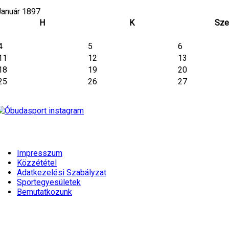
Január 1897
H
K
Sze
4
5
6
11
12
13
18
19
20
25
26
27
Impresszum
Közzététel
Adatkezelési Szabályzat
Sportegyesületek
Bemutatkozunk