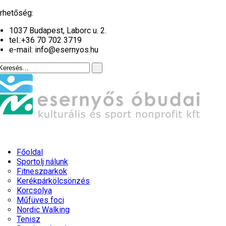
év
hónap
év
hónap
rhetőség:
1037 Budapest, Laborc u. 2.
tel.:
+36 70 702 3719
e-mail: info@esernyos.hu
Főoldal
Sportolj nálunk
Fitneszparkok
Kerékpárkölcsönzés
Korcsolya
Műfüves foci
Nordic Walking
Tenisz