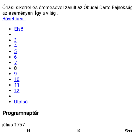
Óriási sikerrel és éremesővel zárult az Óbudai Darts Bajnokság
az eseményen. Így a világ…
Bővebben...
Első
3
4
5
6
7
8
9
10
11
12
Utolsó
Programnaptár
július 1757
H
K
Sz