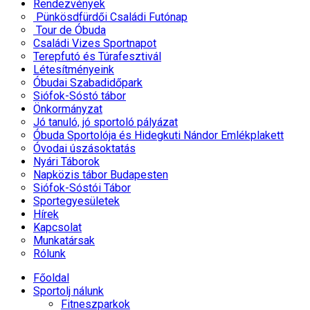
Rendezvények
Pünkösdfürdői Családi Futónap
Tour de Óbuda
Családi Vizes Sportnapot
Terepfutó és Túrafesztivál
Létesítményeink
Óbudai Szabadidőpark
Siófok-Sóstó tábor
Önkormányzat
Jó tanuló, jó sportoló pályázat
Óbuda Sportolója és Hidegkuti Nándor Emlékplakett
Óvodai úszásoktatás
Nyári Táborok
Napközis tábor Budapesten
Siófok-Sóstói Tábor
Sportegyesületek
Hírek
Kapcsolat
Munkatársak
Rólunk
Főoldal
Sportolj nálunk
Fitneszparkok