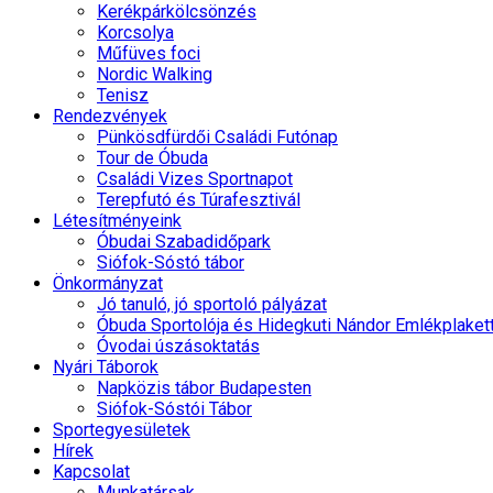
Kerékpárkölcsönzés
Korcsolya
Műfüves foci
Nordic Walking
Tenisz
Rendezvények
Pünkösdfürdői Családi Futónap
Tour de Óbuda
Családi Vizes Sportnapot
Terepfutó és Túrafesztivál
Létesítményeink
Óbudai Szabadidőpark
Siófok-Sóstó tábor
Önkormányzat
Jó tanuló, jó sportoló pályázat
Óbuda Sportolója és Hidegkuti Nándor Emlékplaket
Óvodai úszásoktatás
Nyári Táborok
Napközis tábor Budapesten
Siófok-Sóstói Tábor
Sportegyesületek
Hírek
Kapcsolat
Munkatársak