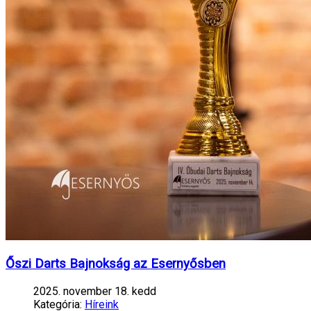
Őszi Darts Bajnokság az Esernyősben
2025. november 18. kedd
Kategória:
Híreink