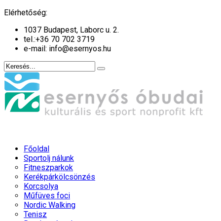
év
hónap
év
hónap
Elérhetőség:
1037 Budapest, Laborc u. 2.
tel.:
+36 70 702 3719
e-mail: info@esernyos.hu
Főoldal
Sportolj nálunk
Fitneszparkok
Kerékpárkölcsönzés
Korcsolya
Műfüves foci
Nordic Walking
Tenisz