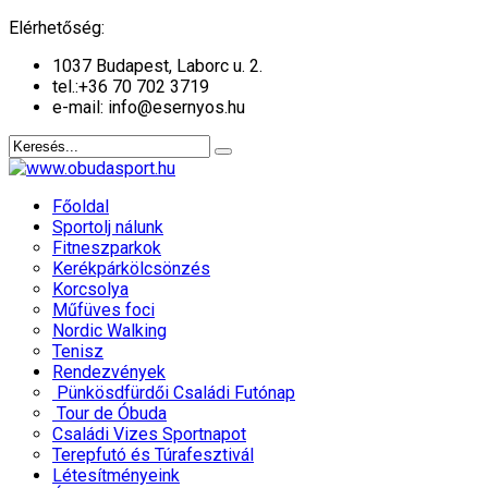
év
hónap
év
hónap
Elérhetőség:
1037 Budapest, Laborc u. 2.
tel.:
+36 70 702 3719
e-mail: info@esernyos.hu
Főoldal
Sportolj nálunk
Fitneszparkok
Kerékpárkölcsönzés
Korcsolya
Műfüves foci
Nordic Walking
Tenisz
Rendezvények
Pünkösdfürdői Családi Futónap
Tour de Óbuda
Családi Vizes Sportnapot
Terepfutó és Túrafesztivál
Létesítményeink