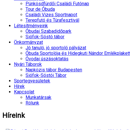
Pünkösdfürdői Családi Futónap
Tour de Óbuda
Családi Vizes Sportnapot
Terepfutó és Túrafesztivál
Létesítményeink
Óbudai Szabadidőpark
Siófok-Sóstó tábor
Önkormányzat
Jó tanuló, jó sportoló pályázat
Óbuda Sportolója és Hidegkuti Nándor Emlékplaket
Óvodai úszásoktatás
Nyári Táborok
Napközis tábor Budapesten
Siófok-Sóstói Tábor
Sportegyesületek
Hírek
Kapcsolat
Munkatársak
Rólunk
Híreink