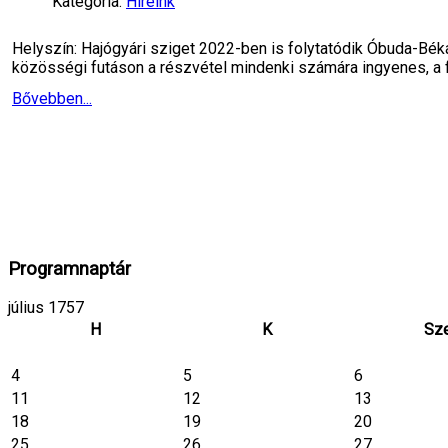
Kategória:
Híreink
Helyszín: Hajógyári sziget 2022-ben is folytatódik Óbuda-Bé
közösségi futáson a részvétel mindenki számára ingyenes, a 
Bővebben...
Programnaptár
július 1757
H
K
Sz
4
5
6
11
12
13
18
19
20
25
26
27