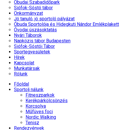
Óbudai Szabadidőpark
Siófok-Sóstó tábor
Önkormányzat
Jó tanuló, jó sportoló pályázat
Óbuda Sportolója és Hidegkuti Nándor Emlékplakett
Óvodai úszásoktatás
Nyári Táborok
Napközis tábor Budapesten
Siófok-Sóstói Tábor
Sportegyesületek
Hírek
Kapcsolat
Munkatársak
Rólunk
Főoldal
Sportolj nálunk
Fitneszparkok
Kerékpárkölcsönzés
Korcsolya
Műfüves foci
Nordic Walking
Tenisz
Rendezvények