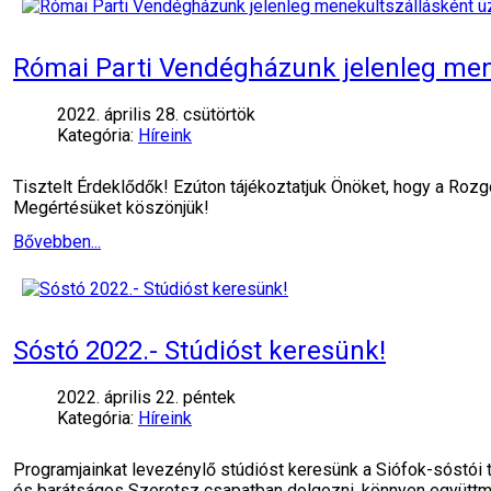
Római Parti Vendégházunk jelenleg men
2022. április 28. csütörtök
Kategória:
Híreink
Tisztelt Érdeklődők! Ezúton tájékoztatjuk Önöket, hogy a Roz
Megértésüket köszönjük!
Bővebben...
Sóstó 2022.- Stúdióst keresünk!
2022. április 22. péntek
Kategória:
Híreink
Programjainkat levezénylő stúdióst keresünk a Siófok-sóstói t
és barátságos Szeretsz csapatban dolgozni, könnyen együtt