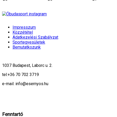
Impresszum
Közzététel
Adatkezelési Szabályzat
Sportegyesületek
Bemutatkozunk
1037 Budapest, Laborc u. 2.
tel:
+36 70 702 3719
e-mail: info@esernyos.hu
A weboldalon cookie-kat használunk, hogy biztonságos böngészés mellett 
Rendben!
Fenntartó