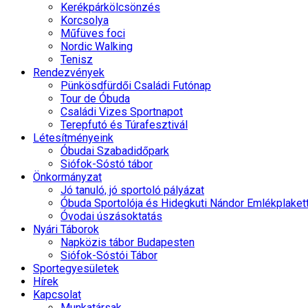
Kerékpárkölcsönzés
Korcsolya
Műfüves foci
Nordic Walking
Tenisz
Rendezvények
Pünkösdfürdői Családi Futónap
Tour de Óbuda
Családi Vizes Sportnapot
Terepfutó és Túrafesztivál
Létesítményeink
Óbudai Szabadidőpark
Siófok-Sóstó tábor
Önkormányzat
Jó tanuló, jó sportoló pályázat
Óbuda Sportolója és Hidegkuti Nándor Emlékplaket
Óvodai úszásoktatás
Nyári Táborok
Napközis tábor Budapesten
Siófok-Sóstói Tábor
Sportegyesületek
Hírek
Kapcsolat
Munkatársak