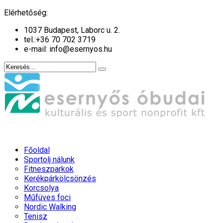
év
hónap
év
hónap
Elérhetőség:
1037 Budapest, Laborc u. 2.
tel.:
+36 70 702 3719
e-mail: info@esernyos.hu
Főoldal
Sportolj nálunk
Fitneszparkok
Kerékpárkölcsönzés
Korcsolya
Műfüves foci
Nordic Walking
Tenisz