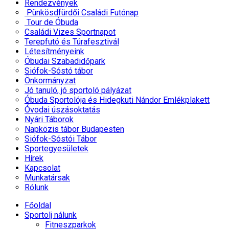
Rendezvények
Pünkösdfürdői Családi Futónap
Tour de Óbuda
Családi Vizes Sportnapot
Terepfutó és Túrafesztivál
Létesítményeink
Óbudai Szabadidőpark
Siófok-Sóstó tábor
Önkormányzat
Jó tanuló, jó sportoló pályázat
Óbuda Sportolója és Hidegkuti Nándor Emlékplakett
Óvodai úszásoktatás
Nyári Táborok
Napközis tábor Budapesten
Siófok-Sóstói Tábor
Sportegyesületek
Hírek
Kapcsolat
Munkatársak
Rólunk
Főoldal
Sportolj nálunk
Fitneszparkok