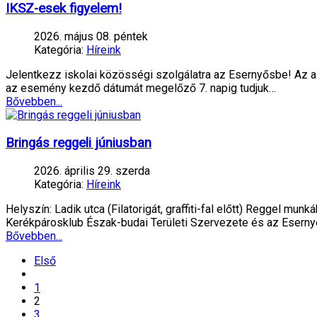
IKSZ-esek figyelem!
2026. május 08. péntek
Kategória:
Híreink
Jelentkezz iskolai közösségi szolgálatra az Esernyősbe! Az alá
az esemény kezdő dátumát megelőző 7. napig tudjuk…
Bővebben...
Bringás reggeli júniusban
2026. április 29. szerda
Kategória:
Híreink
Helyszín: Ladik utca (Filatorigát, graffiti-fal előtt) Reggel m
Kerékpárosklub Észak-budai Területi Szervezete és az Eserny
Bővebben...
Első
1
2
3