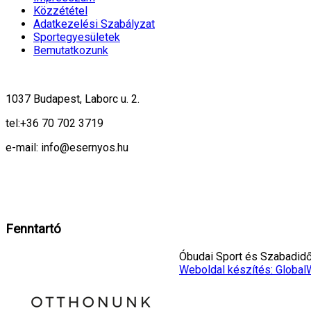
Közzététel
Adatkezelési Szabályzat
Sportegyesületek
Bemutatkozunk
1037 Budapest, Laborc u. 2.
tel:
+36 70 702 3719
e-mail: info@esernyos.hu
A weboldalon cookie-kat használunk, hogy biztonságos böngészés mellett 
Rendben!
Fenntartó
Óbudai Sport és Szabadidő 
Weboldal készítés: Global